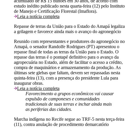
acumulado de R$ 15 bilhões em 30 anos, de acordo com
estudo inédito publicado nesta quarta-feira (12) pelo Instituto
de Manejo e Certificação Florestal (Imaflora).
Leia a notícia completa
Repasse de terras da União para o Estado do Amapá legaliza
a grilagem e favorece ainda mais o avanço do agronegócio
Reunido com representantes e produtores do agronegócio no
Amapá, o senador Randolfe Rodrigues (PT) apresentou o
repasse final de todas as terras da União para o Estado. O
repasse das terras é o pontapé definitivo para o avanço da
agropecuária no Estado, além de facilitar o acesso a crédito,
compra de maquinários e armazenamento da produção. As
últimas sete glebas que faltam, devem ser repassadas nesta
quinta-feira (13), com a presença do presidente Lula para
inaugurar obras.
Leia a notícia completa
Favorecimento a grupos econômicos vai causar
expulsão de camponeses e comunidades
tradicionais de suas terras e inchar ainda mais
as periferias das cidades.
Marcha indígena no Recife segue ao TRF-5 nesta terça-feira
(11), contra anulação de procedimento demarcatório