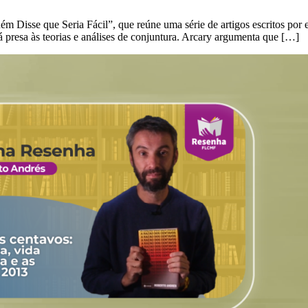
m Disse que Seria Fácil”, que reúne uma série de artigos escritos por 
tá presa às teorias e análises de conjuntura. Arcary argumenta que […]