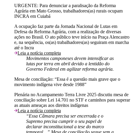
URGENTE: Para denunciar a paralisação da Reforma
Agrária em Mato Grosso, trabalhadores(as) rurais ocupam
INCRA em Cuiabá
A ocupação faz parte da Jornada Nacional de Lutas em
Defesa da Reforma Agrária, com a realização de diversas
ações no Brasil. O ato público teve início na Praça Alencastro
e, na sequência, os(as) trabalhadores(as) seguiram em marcha
até o Incra
Leia a notícia completa
Movimentos camponeses devem intensificar as
lutas por terra em abril devido a lentidão do
Governo Federal em agilizar reforma agrária.
Mesa de conciliação: “Essa é a questão mais grave que o
movimento indígena vive desde 1988”
Plenária no Acampamento Terra Livre 2025 discutiu mesa de
conciliação sobre Lei 14.701 no STF e caminhos para superar
as atuais ameaças aos direitos indígenas
Leia a notícia completa
“Essa Câmara precisa ser encerrada e o
Supremo precisa cumprir o seu papel de
declarar inconstitucional a tese do marco
temporal…” Mesa de conciliação segue sem a