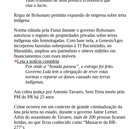
Tudo resultado de uma política econômica que
visa o lucro.
Regra de Bolsonaro permitiu expansão de empresa sobre terra
indígena
Norma editada pela Funai durante o governo Bolsonaro
autorizou o registro de propriedades privadas sobre terras
indígenas não homologadas. Com base nela, a GenesisAgro
incorporou fazendas sobrepostas à TI Bacurizinho, no
Maranhão, ampliou seu patrimônio e obteve milhões em
financiamentos com esses imóveis
Leia a notícia completa
Por onde a “boiada passou”, o estrago foi feito.
Governo Lula tem a obrigação de rever estas
normas e reparar os danos causado nas terras
indígenas.
Ato cobra justiça por Antonio Tavares, Sem Terra morto pela
PM do PR há 25 anos
Crime ocorreu em um contexto de grande criminalização da
luta pela terra no estado, durante o governo Jaime Lerner.
Além do assassinato de Tavares, mais de 200 pessoas ficaram
feridas, no que ficou conhecido como “Massacre da BR-
277”s