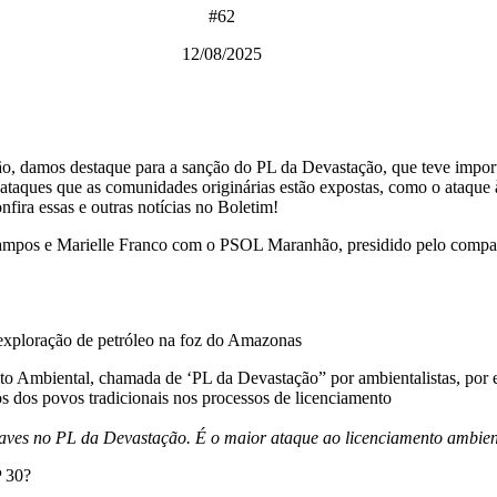
#62
12/08/2025
o, damos destaque para a sanção do PL da Devastação, que teve import
 os ataques que as comunidades originárias estão expostas, como o ata
fira essas e outras notícias no Boletim!
ampos e Marielle Franco com o PSOL Maranhão, presidido pelo compa
 exploração de petróleo na foz do Amazonas
o Ambiental, chamada de ‘PL da Devastação” por ambientalistas, por e
tos dos povos tradicionais nos processos de licenciamento
aves no PL da Devastação. É o maior ataque ao licenciamento ambient
P 30?