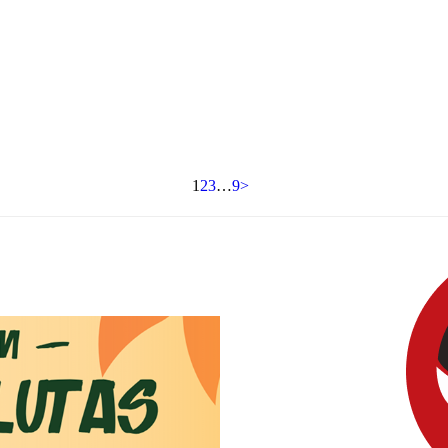
1
2
3
…
9
>