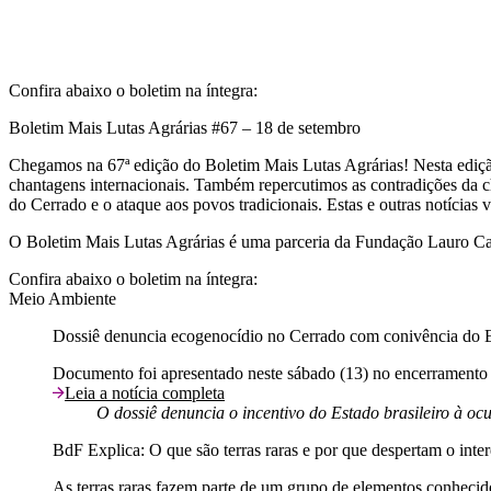
Confira abaixo o boletim na íntegra:
Boletim Mais Lutas Agrárias #67 – 18 de setembro
Chegamos na 67ª edição do Boletim Mais Lutas Agrárias! Nesta edição
chantagens internacionais. Também repercutimos as contradições da 
do Cerrado e o ataque aos povos tradicionais. Estas e outras notícias
O Boletim Mais Lutas Agrárias é uma parceria da Fundação Lauro C
Confira abaixo o boletim na íntegra:
Meio Ambiente
Dossiê denuncia ecogenocídio no Cerrado com conivência do E
Documento foi apresentado neste sábado (13) no encerramento 
Leia a notícia completa
O dossiê denuncia o incentivo do Estado brasileiro à o
BdF Explica: O que são terras raras e por que despertam o int
As terras raras fazem parte de um grupo de elementos conhecid