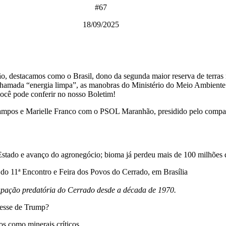
#67
18/09/2025
, destacamos como o Brasil, dono da segunda maior reserva de terras r
chamada “energia limpa”, as manobras do Ministério do Meio Ambiente 
 você pode conferir no nosso Boletim!
ampos e Marielle Franco com o PSOL Maranhão, presidido pelo compa
stado e avanço do agronegócio; bioma já perdeu mais de 100 milhões 
do 11ª Encontro e Feira dos Povos do Cerrado, em Brasília
cupação predatória do Cerrado desde a década de 1970.
eresse de Trump?
os como minerais críticos