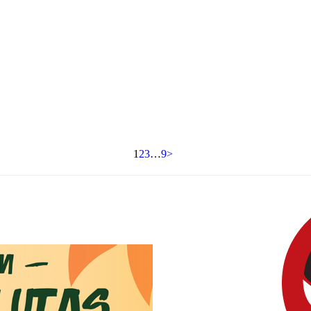
1
2
3
…
9
>