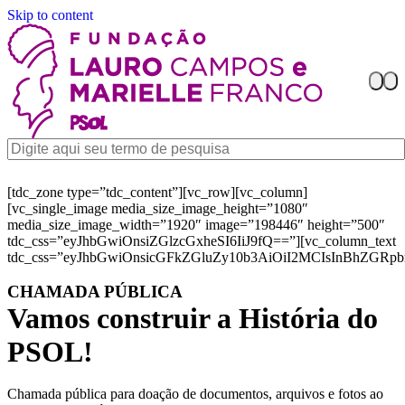
Skip to content
[tdc_zone type=”tdc_content”][vc_row][vc_column]
[vc_single_image media_size_image_height=”1080″
media_size_image_width=”1920″ image=”198446″ height=”500″
tdc_css=”eyJhbGwiOnsiZGlzcGxheSI6IiJ9fQ==”][vc_column_text
tdc_css=”eyJhbGwiOnsicGFkZGluZy10b3AiOiI2MCIsInBhZGRpb
CHAMADA PÚBLICA
Vamos construir a História do
PSOL!
Chamada pública para doação de documentos, arquivos e fotos ao