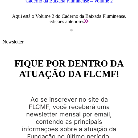
Caderno da Baixada Fluminense – Volume 2
A
Aqui está o Volume 2 do Caderno da Baixada Fluminense.
edições anteriores
Newsletter
FIQUE POR DENTRO DA
ATUAÇÃO DA FLCMF!
Ao se inscrever no site da
FLCMF, você receberá uma
newsletter mensal por email,
contendo as principais
informações sobre a atuação da
Fundação no último período,