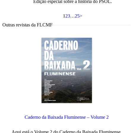
Edição especial sobre a história do PSOL.
1
2
3
…
25
>
Outras revistas da FLCMF
Caderno da Baixada Fluminense – Volume 2
A
Aqui está o Volume 2 do Caderno da Baixada Fluminense.