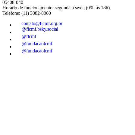
05408-040
Horário de funcionamento: segunda à sexta (09h às 18h)
Telefone: (11) 3082-8060
contato@flcmf.org.br
@flcmf.bsky.social
@flcmf
@fundacaolcmf
@fundacaolcmf