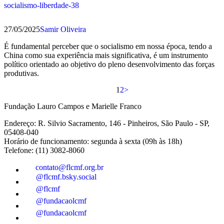
socialismo-liberdade-38
27/05/2025
Samir Oliveira
É fundamental perceber que o socialismo em nossa época, tendo a
China como sua experiência mais significativa, é um instrumento
político orientado ao objetivo do pleno desenvolvimento das forças
produtivas.
1
2
>
Fundação Lauro Campos e Marielle Franco
Endereço: R. Silvio Sacramento, 146 - Pinheiros, São Paulo - SP,
05408-040
Horário de funcionamento: segunda à sexta (09h às 18h)
Telefone: (11) 3082-8060
contato@flcmf.org.br
@flcmf.bsky.social
@flcmf
@fundacaolcmf
@fundacaolcmf