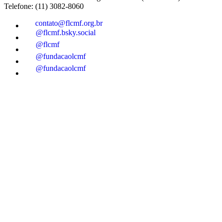
Telefone: (11) 3082-8060
contato@flcmf.org.br
@flcmf.bsky.social
@flcmf
@fundacaolcmf
@fundacaolcmf