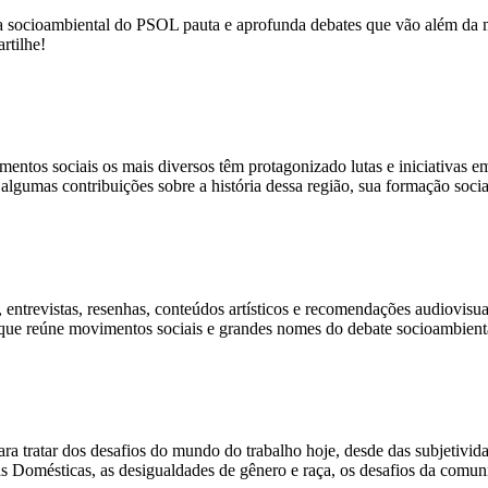
a socioambiental do PSOL pauta e aprofunda debates que vão além da m
rtilhe!
entos sociais os mais diversos têm protagonizado lutas e iniciativas e
gumas contribuições sobre a história dessa região, sua formação social
 entrevistas, resenhas, conteúdos artísticos e recomendações audiovisua
l que reúne movimentos sociais e grandes nomes do debate socioambient
a tratar dos desafios do mundo do trabalho hoje, desde das subjetivida
s Domésticas, as desigualdades de gênero e raça, os desafios da comun