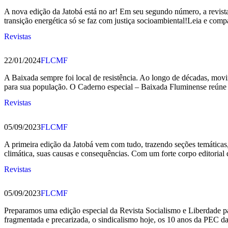
A nova edição da Jatobá está no ar! Em seu segundo número, a revist
transição energética só se faz com justiça socioambiental!Leia e compa
Revistas
22/01/2024
FLCMF
A Baixada sempre foi local de resistência. Ao longo de décadas, movim
para sua população. O Caderno especial – Baixada Fluminense reúne al
Revistas
05/09/2023
FLCMF
A primeira edição da Jatobá vem com tudo, trazendo seções temáticas,
climática, suas causas e consequências. Com um forte corpo editoria
Revistas
05/09/2023
FLCMF
Preparamos uma edição especial da Revista Socialismo e Liberdade par
fragmentada e precarizada, o sindicalismo hoje, os 10 anos da PEC da