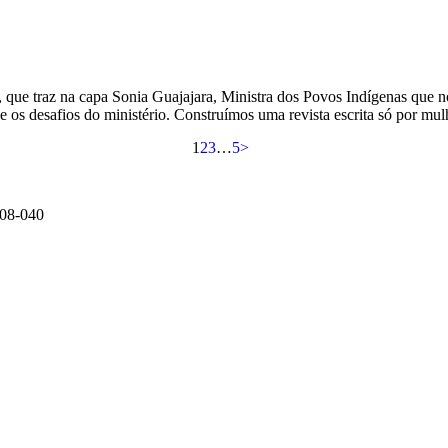
, que traz na capa Sonia Guajajara, Ministra dos Povos Indígenas que n
e os desafios do ministério. Construímos uma revista escrita só por mu
1
2
3
…
5
>
408-040