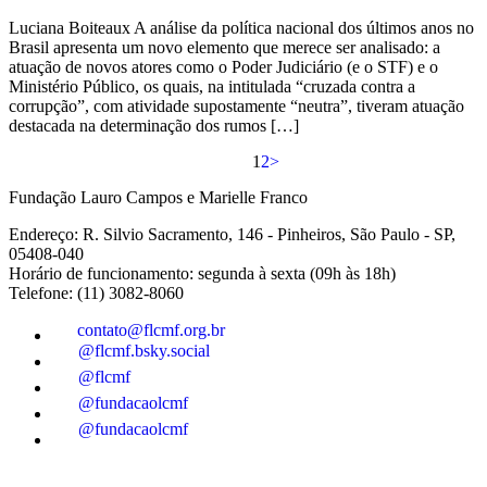
Luciana Boiteaux A análise da política nacional dos últimos anos no
Brasil apresenta um novo elemento que merece ser analisado: a
atuação de novos atores como o Poder Judiciário (e o STF) e o
Ministério Público, os quais, na intitulada “cruzada contra a
corrupção”, com atividade supostamente “neutra”, tiveram atuação
destacada na determinação dos rumos […]
1
2
>
Fundação Lauro Campos e Marielle Franco
Endereço: R. Silvio Sacramento, 146 - Pinheiros, São Paulo - SP,
05408-040
Horário de funcionamento: segunda à sexta (09h às 18h)
Telefone: (11) 3082-8060
contato@flcmf.org.br
@flcmf.bsky.social
@flcmf
@fundacaolcmf
@fundacaolcmf