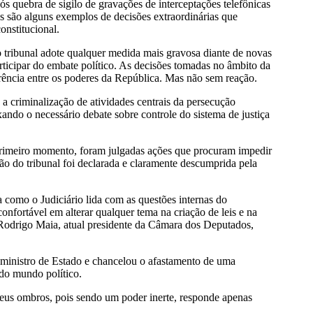
s quebra de sigilo de gravações de interceptações telefônicas
são alguns exemplos de decisões extraordinárias que
onstitucional.
 tribunal adote qualquer medida mais gravosa diante de novas
articipar do embate político. As decisões tomadas no âmbito da
erência entre os poderes da República. Mas não sem reação.
 a criminalização de atividades centrais da persecução
ando o necessário debate sobre controle do sistema de justiça
 primeiro momento, foram julgadas ações que procuram impedir
ão do tribunal foi declarada e claramente descumprida pela
a como o Judiciário lida com as questões internas do
confortável em alterar qualquer tema na criação de leis e na
e Rodrigo Maia, atual presidente da Câmara dos Deputados,
inistro de Estado e chancelou o afastamento de uma
 do mundo político.
 seus ombros, pois sendo um poder inerte, responde apenas