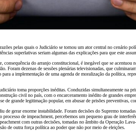
ões pelas quais o Judiciário se tornou um ator central no cenário políti
cias superlativas seriam algumas das explicações para que este assumis
 consequência do arranjo constitucional, é inegável que se acentuou no
. Foram dezenas de sessões plenárias televisionadas, que culminaram
cio para a implementação de uma agenda de moralização da política, re
diciário toma proporções inéditas. Conduzidas simultaneamente na prim
construção civil no país, com o encarceramento inédito de grandes emp
-se de grande legitimação popular, em abusar de prisões preventivas, con
ediu de gerar enorme instabilidade. Foram decisões do Supremo tomada
o processo de impeachment, percebemos um pequeno grau de interferênc
mpeachment com outras decisões, tomadas no âmbito da Operação Lava-Ja
ão de outra força política ao poder que não por meio de eleições.