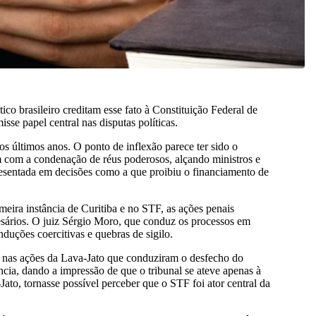
co brasileiro creditam esse fato à Constituição Federal de
se papel central nas disputas políticas.
s últimos anos. O ponto de inflexão parece ter sido o
 com a condenação de réus poderosos, alçando ministros e
presentada em decisões como a que proibiu o financiamento de
eira instância de Curitiba e no STF, as ações penais
resários. O juiz Sérgio Moro, que conduz os processos em
duções coercitivas e quebras de sigilo.
s nas ações da Lava-Jato que conduziram o desfecho do
ia, dando a impressão de que o tribunal se ateve apenas à
to, tornasse possível perceber que o STF foi ator central da