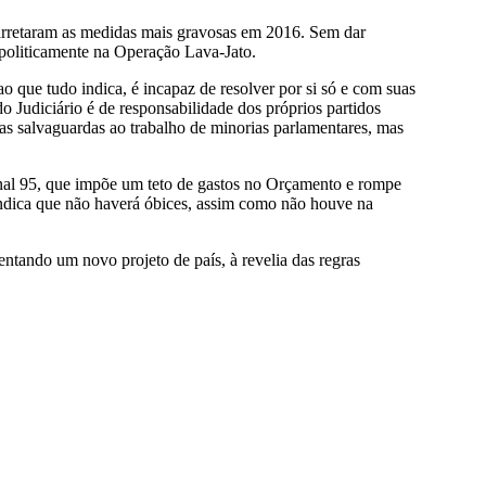
carretaram as medidas mais gravosas em 2016. Sem dar
a politicamente na Operação Lava-Jato.
ao que tudo indica, é incapaz de resolver por si só e com suas
do Judiciário é de responsabilidade dos próprios partidos
ias salvaguardas ao trabalho de minorias parlamentares, mas
ional 95, que impõe um teto de gastos no Orçamento e rompe
 indica que não haverá óbices, assim como não houve na
ntando um novo projeto de país, à revelia das regras