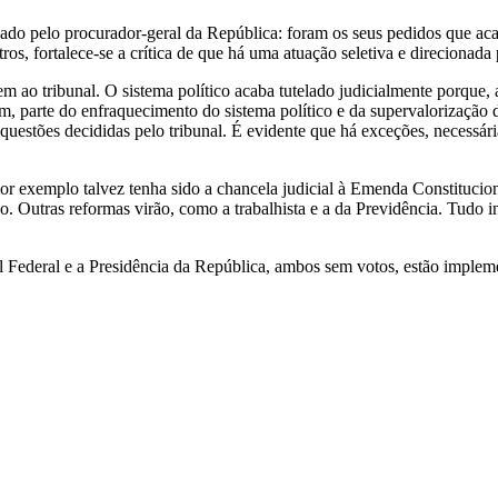
enhado pelo procurador-geral da República: foram os seus pedidos que a
tros, fortalece-se a crítica de que há uma atuação seletiva e direcionad
rem ao tribunal. O sistema político acaba tutelado judicialmente porque, 
im, parte do enfraquecimento do sistema político e da supervalorização 
 questões decididas pelo tribunal. É evidente que há exceções, necessár
aior exemplo talvez tenha sido a chancela judicial à Emenda Constituc
ão. Outras reformas virão, como a trabalhista e a da Previdência. Tudo
l Federal e a Presidência da República, ambos sem votos, estão impleme