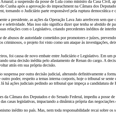
 Amaral; a suspensão da posse de Lula como ministro da Casa Civil, apó
ardo Cunha após a aprovação do impeachment na Câmara dos Deputados 
tornando o Judiciário parte responsável pela ruptura democrática e c
nte a presidente, as ações da Operação Lava Jato arrefecem sem que o
e seletividade. Mas isso não significa dizer que tenha se abstido de p
as relações com o Legislativo, criando precedentes inéditos de interf
tar de abusos de autoridade cometidos por promotores e juízes, prevendo
s criminosos, o projeto foi visto como um ataque às investigações, deix
eiros, foi causa de novo embate entre Judiciário e Legislativo. Em um
rando uma decisão inédita pelo afastamento de Renan do cargo. A decis
oltar atrás em sua própria decisão.
ão suspensa por outra decisão judicial, alterando definitivamente a form
utro poder, respeito a temas interna corporis, hoje o tribunal se sente 
7. Já há ações judiciais pedindo ao tribunal que impeça a candidatura d
 da Câmara dos Deputados e do Senado Federal, impediu a posse de m
s das casas legislativas, impactando a dinâmica própria das negociações
onismo inédito no país. Mas, nem toda responsabilidade recai sobre os