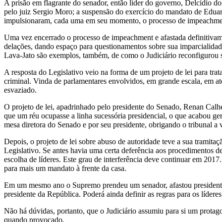
A prisão em flagrante do senador, então líder do governo, Delcídio do
pelo juiz Sergio Moro; a suspensão do exercício do mandato de Edu
impulsionaram, cada uma em seu momento, o processo de impeachment, 
Uma vez encerrado o processo de impeachment e afastada definitivame
delações, dando espaço para questionamentos sobre sua imparcialidade 
Lava-Jato são exemplos, também, de como o Judiciário reconfigurou su
A resposta do Legislativo veio na forma de um projeto de lei para tra
criminal. Vinda de parlamentares envolvidos, em grande escala, em ato
esvaziado.
O projeto de lei, apadrinhado pelo presidente do Senado, Renan Calh
que um réu ocupasse a linha sucessória presidencial, o que acabou ge
mesa diretora do Senado e por seu presidente, obrigando o tribunal a v
Depois, o projeto de lei sobre abuso de autoridade teve a sua tramitaç
Legislativo. Se antes havia uma certa deferência aos procedimentos de o
escolha de líderes. Este grau de interferência deve continuar em 201
para mais um mandato à frente da casa.
Em um mesmo ano o Supremo prendeu um senador, afastou presidentes
presidente da República. Poderá ainda definir as regras para os lídere
Não há dúvidas, portanto, que o Judiciário assumiu para si um protag
quando provocado.