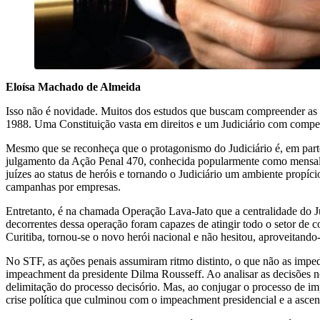
Eloísa Machado de Almeida
Isso não é novidade. Muitos dos estudos que buscam compreender as raz
1988. Uma Constituição vasta em direitos e um Judiciário com competên
Mesmo que se reconheça que o protagonismo do Judiciário é, em parte,
julgamento da Ação Penal 470, conhecida popularmente como mensalão
juízes ao status de heróis e tornando o Judiciário um ambiente propí
campanhas por empresas.
Entretanto, é na chamada Operação Lava-Jato que a centralidade do Ju
decorrentes dessa operação foram capazes de atingir todo o setor de 
Curitiba, tornou-se o novo herói nacional e não hesitou, aproveitando
No STF, as ações penais assumiram ritmo distinto, o que não as imp
impeachment da presidente Dilma Rousseff. Ao analisar as decisões n
delimitação do processo decisório. Mas, ao conjugar o processo de i
crise política que culminou com o impeachment presidencial e a ascens