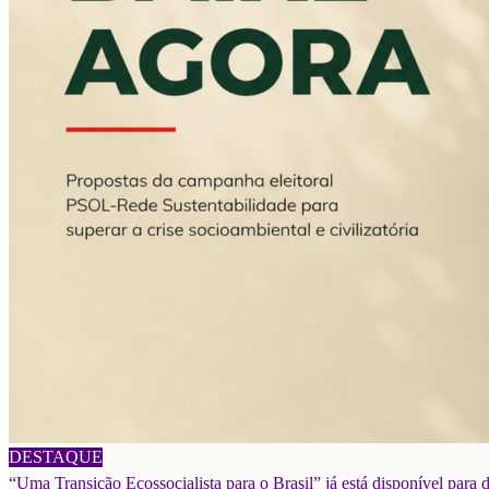
06/08/2026
DESTAQUE
“Uma Transição Ecossocialista para o Brasil” já está disponível para