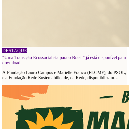
06/08/2026
DESTAQUE
“Uma Transição Ecossocialista para o Brasil” já está disponível para
download.
A Fundação Lauro Campos e Marielle Franco (FLCMF), do PSOL,
e a Fundação Rede Sustentabilidade, da Rede, disponibilizam
plataforma de propostas para as eleições de 2026.