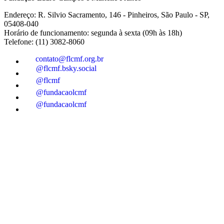
Endereço: R. Silvio Sacramento, 146 - Pinheiros, São Paulo - SP,
05408-040
Horário de funcionamento: segunda à sexta (09h às 18h)
Telefone: (11) 3082-8060
contato@flcmf.org.br
@flcmf.bsky.social
@flcmf
@fundacaolcmf
@fundacaolcmf