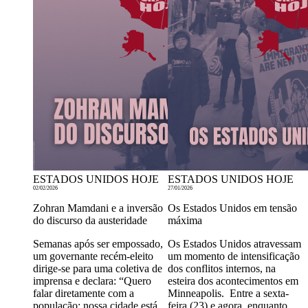
ESTADOS UNIDOS HOJE
ESTADOS UNIDOS HOJE
02/02/2026
27/01/2026
Zohran Mamdani e a inversão
Os Estados Unidos em tensão
do discurso da austeridade
máxima
Semanas após ser empossado,
Os Estados Unidos atravessam
um governante recém-eleito
um momento de intensificação
dirige-se para uma coletiva de
dos conflitos internos, na
imprensa e declara: “Quero
esteira dos acontecimentos em
falar diretamente com a
Minneapolis. Entre a sexta-
população: nossa cidade está
feira (23) e agora, enquanto