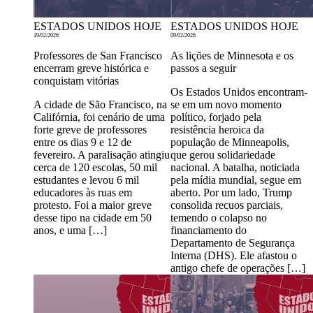
ESTADOS UNIDOS HOJE
ESTADOS UNIDOS HOJE
19/02/2026
09/02/2026
Professores de San Francisco
As lições de Minnesota e os
encerram greve histórica e
passos a seguir
conquistam vitórias
Os Estados Unidos encontram-
A cidade de São Francisco, na
se em um novo momento
Califórnia, foi cenário de uma
político, forjado pela
forte greve de professores
resistência heroica da
entre os dias 9 e 12 de
população de Minneapolis,
fevereiro. A paralisação atingiu
que gerou solidariedade
cerca de 120 escolas, 50 mil
nacional. A batalha, noticiada
estudantes e levou 6 mil
pela mídia mundial, segue em
educadores às ruas em
aberto. Por um lado, Trump
protesto. Foi a maior greve
consolida recuos parciais,
desse tipo na cidade em 50
temendo o colapso no
anos, e uma […]
financiamento do
Departamento de Segurança
Interna (DHS). Ele afastou o
antigo chefe de operações […]