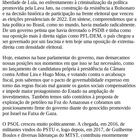
liberdade de Lula, no enfrentamento à criminalização da política
promovida pela Lava Jato, na construção da resistência a Bolsonaro
e na decisão histórica de participação na frente eleitoral que venceu
as eleições presidenciais de 2022. Em síntese, compreendemos que a
luta política no Brasil, como no mundo, havia mudado radicalmente.
De um governo petista que havia derrotado o PSDB e tinha como
sua oposição mais à direita siglas como PFL/DEM, o país chegou a
ser governado por um fascista e tem hoje uma oposição de extrema-
direita com densidade eleitoral.
Hoje, estamos na base parlamentar do governo, mas demarcamos
nossas posições nos momentos em que isso se faz necessário, como
no lançamento de candidatura própria à presidência da Câmara
contra Arthur Lira e Hugo Mota, e votando contra o arcabouço
fiscal, pois sabemos que o pacto de governabilidade expresso em
torno das regras fiscais mal garante os gastos sociais compensatórios
e impede maior protagonismo do Estado na ampliação de
investimentos. Também temos sido contrários à proposta de
exploração de petróleo na Foz do Amazonas e cobramos um
posicionamento firme do governo diante do genocídio promovido
por Israel na Faixa de Gaza.
O PSOL cresceu muito politicamente. A chegada, em 2016, de
militantes vindos do PSTU e, logo depois, em 2017, de Guilherme
Boulos e diversas lideranças do MTST, contribuiu enormemente