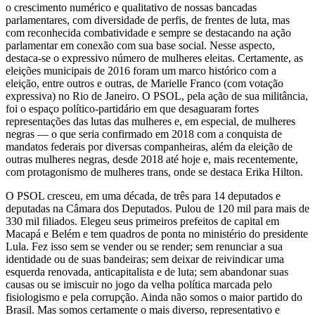
o crescimento numérico e qualitativo de nossas bancadas
parlamentares, com diversidade de perfis, de frentes de luta, mas
com reconhecida combatividade e sempre se destacando na ação
parlamentar em conexão com sua base social. Nesse aspecto,
destaca-se o expressivo número de mulheres eleitas. Certamente, as
eleições municipais de 2016 foram um marco histórico com a
eleição, entre outros e outras, de Marielle Franco (com votação
expressiva) no Rio de Janeiro. O PSOL, pela ação de sua militância,
foi o espaço político-partidário em que desaguaram fortes
representações das lutas das mulheres e, em especial, de mulheres
negras — o que seria confirmado em 2018 com a conquista de
mandatos federais por diversas companheiras, além da eleição de
outras mulheres negras, desde 2018 até hoje e, mais recentemente,
com protagonismo de mulheres trans, onde se destaca Erika Hilton.
O PSOL cresceu, em uma década, de três para 14 deputados e
deputadas na Câmara dos Deputados. Pulou de 120 mil para mais de
330 mil filiados. Elegeu seus primeiros prefeitos de capital em
Macapá e Belém e tem quadros de ponta no ministério do presidente
Lula. Fez isso sem se vender ou se render; sem renunciar a sua
identidade ou de suas bandeiras; sem deixar de reivindicar uma
esquerda renovada, anticapitalista e de luta; sem abandonar suas
causas ou se imiscuir no jogo da velha política marcada pelo
fisiologismo e pela corrupção. Ainda não somos o maior partido do
Brasil. Mas somos certamente o mais diverso, representativo e