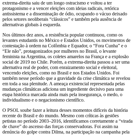
extrema-direita saiu de um longo ostracismo e voltou a ter
protagonismo e a vencer eleições com ideias radicais, retórica
antissistema e a disseminação de ódio, ocupando o vácuo deixado
pelos setores neoliberais “clássicos” e também pela ausência de
alternativas globais à esquerda.
Nos últimos dez anos, a resistência popular continuou, como os
levantes estudantis no México e Estados Unidos, os movimentos de
contestação à ordem na Colômbia e Equador, o “Fora Cunha” e o
“Ele não”, protagonizados por mulheres no Brasil, o levante
feminista na Argentina, os coletes amarelos na França e a explosão
social de 2019 no Chile. Porém, a extrema-direita passou a ser uma
alternativa real de poder, com enraizamento social e eleitoral,
vencendo eleições, como no Brasil e nos Estados Unidos. Foi
também nesse período que a gravidade da crise climática se revelou
em toda a sua plenitude. A ameaça existencial representada pelas
mudanças climáticas adiciona um ingrediente decisivo para uma
etapa histórica marcada ainda mais pela insegurança, o medo, o
individualismo e o negacionismo científico.
O PSOL soube fazer a leitura desses momentos difíceis da história
recente do Brasil e do mundo. Mesmo com críticas às gestões
petistas no período 2003–2016, identificamos corretamente a “virada
de chave” do ascenso das forças conservadoras. Foi assim na
denúncia do golpe contra Dilma, na participação na campanha pela