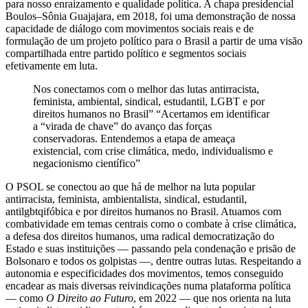
para nosso enraizamento e qualidade política. A chapa presidencial
Boulos–Sônia Guajajara, em 2018, foi uma demonstração de nossa
capacidade de diálogo com movimentos sociais reais e de
formulação de um projeto político para o Brasil a partir de uma visão
compartilhada entre partido político e segmentos sociais
efetivamente em luta.
Nos conectamos com o melhor das lutas antirracista,
feminista, ambiental, sindical, estudantil, LGBT e por
direitos humanos no Brasil” “Acertamos em identificar
a “virada de chave” do avanço das forças
conservadoras. Entendemos a etapa de ameaça
existencial, com crise climática, medo, individualismo e
negacionismo científico”
O PSOL se conectou ao que há de melhor na luta popular
antirracista, feminista, ambientalista, sindical, estudantil,
antilgbtqifóbica e por direitos humanos no Brasil. Atuamos com
combatividade em temas centrais como o combate à crise climática,
a defesa dos direitos humanos, uma radical democratização do
Estado e suas instituições — passando pela condenação e prisão de
Bolsonaro e todos os golpistas —, dentre outras lutas. Respeitando a
autonomia e especificidades dos movimentos, temos conseguido
encadear as mais diversas reivindicações numa plataforma política
— como
O Direito ao Futuro
, em 2022 — que nos orienta na luta