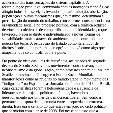
aceleração das transformações do sistema capitalista. A
reestruturação produtiva, combinada com as inovações tecnológicas,
atingiu indústria e serviços, levando à plataformização, uberização,
pejotização e outros mecanismos que, em resumo, determinam a
precarização do mundo do trabalho, com enormes consequências na
organicidade social e no processo político, com a drástica redução
de vínculos coletivos e de compartilhamento de identidades, o que
favoreceu o acesso direto e individualizado a novas formas de
sociabilidade, muitas através do ambiente digital controlado por
poucas big techs. A percepção do Estado como garantidor de
direitos é substituída por uma percepção que o vê como algo que
atrapalha, que só controla, cobra e pune.
Do ponto de vista das lutas de resistência, até meados da segunda
década do Século XXI, vimos movimentos contra o avanço do
neoliberalismo e da globalização, como protestos contra a OMC em
Seattle, o movimento Occupy e o Fórum Social Mundial, ao lado de
manifestações como as revoltas no mundo árabe, o movimento dos
“indignados” na Espanha e as Jornadas de Junho de 2013 no Brasil,
cujas características foram a heterogeneidade e a ausência de
lideranças e de projetos políticos definidos, havendo o
questionamento aos limites da democracia liberal, bem como a
permanente disputa de hegemonia entre a esquerda e a extrema-
direita. Esse era o cenário do que estava em jogo no ciclo político
que se iniciou com a crise de 2008. Foi nesse contexto que a