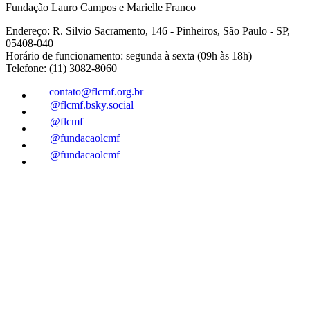
Fundação Lauro Campos e Marielle Franco
Endereço: R. Silvio Sacramento, 146 - Pinheiros, São Paulo - SP,
05408-040
Horário de funcionamento: segunda à sexta (09h às 18h)
Telefone: (11) 3082-8060
contato@flcmf.org.br
@flcmf.bsky.social
@flcmf
@fundacaolcmf
@fundacaolcmf