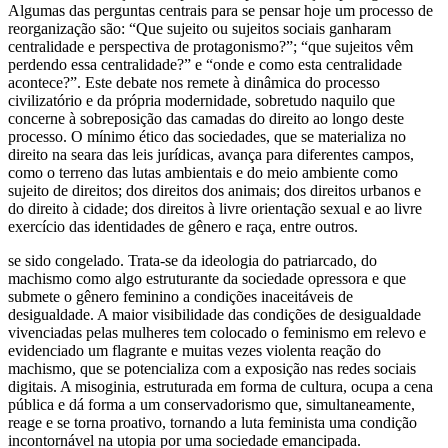
Algumas das perguntas centrais para se pensar hoje um processo de
reorganização são: “Que sujeito ou sujeitos sociais ganharam
centralidade e perspectiva de protagonismo?”; “que sujeitos vêm
perdendo essa centralidade?” e “onde e como esta centralidade
acontece?”. Este debate nos remete à dinâmica do processo
civilizatório e da própria modernidade, sobretudo naquilo que
concerne à sobreposição das camadas do direito ao longo deste
processo. O mínimo ético das sociedades, que se materializa no
direito na seara das leis jurídicas, avança para diferentes campos,
como o terreno das lutas ambientais e do meio ambiente como
sujeito de direitos; dos direitos dos animais; dos direitos urbanos e
do direito à cidade; dos direitos à livre orientação sexual e ao livre
exercício das identidades de gênero e raça, entre outros.
se sido congelado. Trata-se da ideologia do patriarcado, do
machismo como algo estruturante da sociedade opressora e que
submete o gênero feminino a condições inaceitáveis de
desigualdade. A maior visibilidade das condições de desigualdade
vivenciadas pelas mulheres tem colocado o feminismo em relevo e
evidenciado um flagrante e muitas vezes violenta reação do
machismo, que se potencializa com a exposição nas redes sociais
digitais. A misoginia, estruturada em forma de cultura, ocupa a cena
pública e dá forma a um conservadorismo que, simultaneamente,
reage e se torna proativo, tornando a luta feminista uma condição
incontornável na utopia por uma sociedade emancipada.