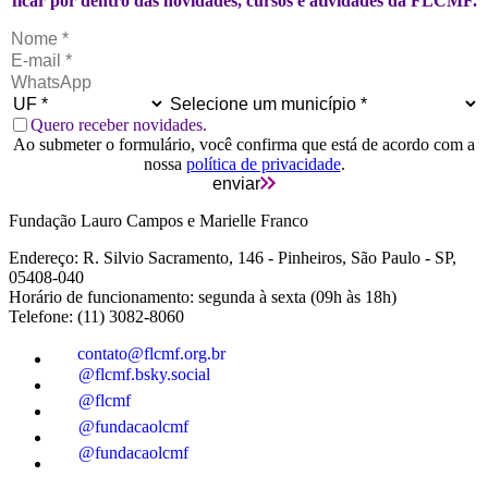
ficar por dentro das novidades, cursos e atividades da FLCMF.
Quero receber novidades.
Ao submeter o formulário, você confirma que está de acordo com a
nossa
política de privacidade
.
enviar
Fundação Lauro Campos e Marielle Franco
Endereço: R. Silvio Sacramento, 146 - Pinheiros, São Paulo - SP,
05408-040
Horário de funcionamento: segunda à sexta (09h às 18h)
Telefone: (11) 3082-8060
contato@flcmf.org.br
@flcmf.bsky.social
@flcmf
@fundacaolcmf
@fundacaolcmf