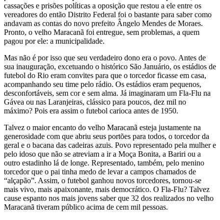
cassações e prisões políticas a oposição que restou a ele entre os
vereadores do então Distrito Federal foi o bastante para saber como
andavam as contas do novo prefeito Ângelo Mendes de Moraes.
Pronto, o velho Maracanã foi entregue, sem problemas, a quem
pagou por ele: a municipalidade.
Mas não é por isso que seu verdadeiro dono era o povo. Antes de
sua inauguração, excetuando o histórico São Januário, os estádios de
futebol do Rio eram convites para que o torcedor ficasse em casa,
acompanhando seu time pelo rádio. Os estádios eram pequenos,
desconfortáveis, sem cor e sem alma. Já imaginaram um Fla-Flu na
Gávea ou nas Laranjeiras, clássico para poucos, dez mil no
máximo? Pois era assim o futebol carioca antes de 1950.
Talvez o maior encanto do velho Maracanã esteja justamente na
generosidade com que abriu seus portões para todos, o torcedor da
geral e o bacana das cadeiras azuis. Povo representado pela mulher e
pelo idoso que não se atreviam a ir a Moça Bonita, a Bariri ou a
outro estadinho lá de longe. Representado, também, pelo menino
torcedor que o pai tinha medo de levar a campos chamados de
“alçapão”. Assim, o futebol ganhou novos torcedores, tornou-se
mais vivo, mais apaixonante, mais democrático. O Fla-Flu? Talvez
cause espanto nos mais jovens saber que 32 dos realizados no velho
Maracanã tiveram público acima de cem mil pessoas.