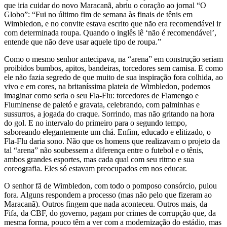
que iria cuidar do novo Maracanã, abriu o coração ao jornal “O
Globo”: “Fui no último fim de semana às finais de tênis em
Wimbledon, e no convite estava escrito que não era recomendável ir
com determinada roupa. Quando o inglês lê ‘não é recomendável’,
entende que não deve usar aquele tipo de roupa.”
Como o mesmo senhor antecipava, na “arena” em construção seriam
proibidos bumbos, apitos, bandeiras, torcedores sem camisa. E como
ele não fazia segredo de que muito de sua inspiração fora colhida, ao
vivo e em cores, na britaníssima plateia de Wimbledon, podemos
imaginar como seria o seu Fla-Flu: torcedores de Flamengo e
Fluminense de paletó e gravata, celebrando, com palminhas e
sussurros, a jogada do craque. Sorrindo, mas não gritando na hora
do gol. E no intervalo do primeiro para o segundo tempo,
saboreando elegantemente um chá. Enfim, educado e elitizado, o
Fla-Flu daria sono. Não que os homens que realizavam o projeto da
tal “arena” não soubessem a diferença entre o futebol e o tênis,
ambos grandes esportes, mas cada qual com seu ritmo e sua
coreografia. Eles só estavam preocupados em nos educar.
O senhor fã de Wimbledon, com todo o pomposo consórcio, pulou
fora. Alguns respondem a processo (mas não pelo que fizeram ao
Maracanã). Outros fingem que nada aconteceu. Outros mais, da
Fifa, da CBF, do governo, pagam por crimes de corrupção que, da
mesma forma, pouco têm a ver com a modernização do estádio, mas