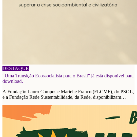
06/08/2026
DESTAQUE
“Uma Transição Ecossocialista para o Brasil” já está disponível para
download.
A Fundação Lauro Campos e Marielle Franco (FLCMF), do PSOL,
e a Fundação Rede Sustentabilidade, da Rede, disponibilizam
plataforma de propostas para as eleições de 2026.