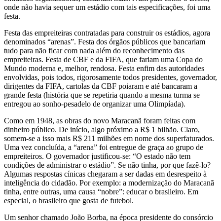
onde não havia sequer um estádio com tais especificações, foi uma
festa.
Festa das empreiteiras contratadas para construir os estádios, agora
denominados “arenas”. Festa dos órgãos públicos que bancariam
tudo para não ficar com nada além do reconhecimento das
empreiteiras. Festa de CBF e da FIFA, que fariam uma Copa do
Mundo moderna e, melhor, rendosa. Festa enfim das autoridades
envolvidas, pois todos, rigorosamente todos presidentes, governador,
dirigentes da FIFA, cartolas da CBF poiaram e até bancaram a
grande festa (história que se repetiria quando a mesma turma se
entregou ao sonho-pesadelo de organizar uma Olimpíada).
Como em 1948, as obras do novo Maracanã foram feitas com
dinheiro público. De início, algo próximo a R$ 1 bilhão. Claro,
somem-se a isso mais R$ 211 milhões em nome dos superfaturados.
Uma vez concluída, a “arena” foi entregue de graça ao grupo de
empreiteiros. O governador justificou-se: “O estado não tem
condições de administrar o estádio”. Se não tinha, por que fazê-lo?
Algumas respostas cínicas chegaram a ser dadas em desrespeito à
inteligência do cidadão. Por exemplo: a modernização do Maracanã
tinha, entre outras, uma causa “nobre”: educar o brasileiro. Em
especial, o brasileiro que gosta de futebol.
Um senhor chamado João Borba, na época presidente do consórcio