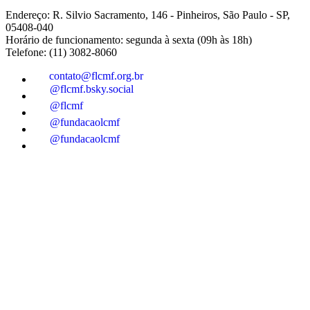
Endereço: R. Silvio Sacramento, 146 - Pinheiros, São Paulo - SP,
05408-040
Horário de funcionamento: segunda à sexta (09h às 18h)
Telefone: (11) 3082-8060
contato@flcmf.org.br
@flcmf.bsky.social
@flcmf
@fundacaolcmf
@fundacaolcmf