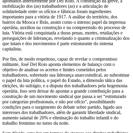
apontados anteriormente por Del Roio. A construção da greve, a
mobilização dos (as) trabalhadores (as) e a articulação de
solidariedade entre os ofícios e fábricas foram ingredientes
importantes para a vitória de 1917. A análise do território, dos
bairros da Mooca e Brás, assim como o intenso papel da imprensa
operária, auxiliou na construção e na compreensão do processo de
luta. Vitória está conquistada a duras penas, mortes, retaliações e
perseguições de lideranças, revelando o quanto a criminalização dos
que lutam e dos movimentos é parte estruturante do sistema
capitalista.
Por fim, de modo respeitoso, capaz de revelar o compromisso
militante, José Del Roio aponta elementos de balanço com o
objetivo de analisar os acertos e limites cometidos pelos
trabalhadores, sobretudo sua liderança anarcosindical, ao subestimar
o papel da luta política, o papel do Estado, a dimensão tática das
eleições, do sufrágio, e a disputa dos trabalhadores pela hegemonia
operária. Isso sem deixar de apontar a grande contribuição para a
construção de um movimento sindical que passa a ser “estruturado
por categorias profissionais, e não por ofício”, possibilitando
condições para o surgimento do debate sobre partido, ligado aos
interesses dos trabalhadores, além de garantir liberdade sindical,
aumento salarial de 20% e eliminação do trabalho infantil e do
trabalho feminino no turno da noite.