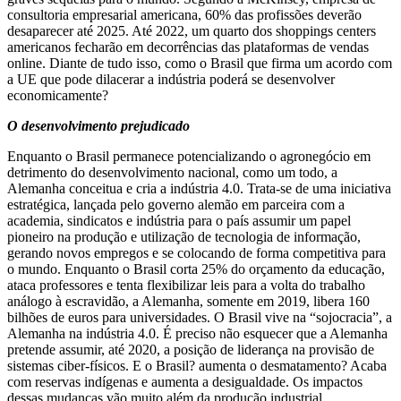
consultoria empresarial americana, 60% das profissões deverão
desaparecer até 2025. Até 2022, um quarto dos shoppings centers
americanos fecharão em decorrências das plataformas de vendas
online. Diante de tudo isso, como o Brasil que firma um acordo com
a UE que pode dilacerar a indústria poderá se desenvolver
economicamente?
O desenvolvimento prejudicado
Enquanto o Brasil permanece potencializando o agronegócio em
detrimento do desenvolvimento nacional, como um todo, a
Alemanha conceitua e cria a indústria 4.0. Trata-se de uma iniciativa
estratégica, lançada pelo governo alemão em parceira com a
academia, sindicatos e indústria para o país assumir um papel
pioneiro na produção e utilização de tecnologia de informação,
gerando novos empregos e se colocando de forma competitiva para
o mundo. Enquanto o Brasil corta 25% do orçamento da educação,
ataca professores e tenta flexibilizar leis para a volta do trabalho
análogo à escravidão, a Alemanha, somente em 2019, libera 160
bilhões de euros para universidades. O Brasil vive na “sojocracia”, a
Alemanha na indústria 4.0. É preciso não esquecer que a Alemanha
pretende assumir, até 2020, a posição de liderança na provisão de
sistemas ciber-físicos. E o Brasil? aumenta o desmatamento? Acaba
com reservas indígenas e aumenta a desigualdade. Os impactos
dessas mudanças vão muito além da produção industrial.