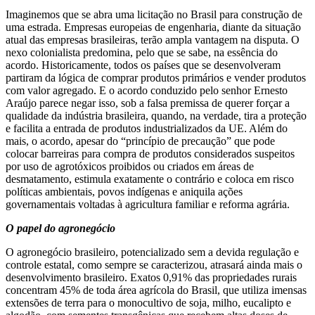
Imaginemos que se abra uma licitação no Brasil para construção de
uma estrada. Empresas europeias de engenharia, diante da situação
atual das empresas brasileiras, terão ampla vantagem na disputa. O
nexo colonialista predomina, pelo que se sabe, na essência do
acordo. Historicamente, todos os países que se desenvolveram
partiram da lógica de comprar produtos primários e vender produtos
com valor agregado. E o acordo conduzido pelo senhor Ernesto
Araújo parece negar isso, sob a falsa premissa de querer forçar a
qualidade da indústria brasileira, quando, na verdade, tira a proteção
e facilita a entrada de produtos industrializados da UE. Além do
mais, o acordo, apesar do “princípio de precaução” que pode
colocar barreiras para compra de produtos considerados suspeitos
por uso de agrotóxicos proibidos ou criados em áreas de
desmatamento, estimula exatamente o contrário e coloca em risco
políticas ambientais, povos indígenas e aniquila ações
governamentais voltadas à agricultura familiar e reforma agrária.
O papel do agronegócio
O agronegócio brasileiro, potencializado sem a devida regulação e
controle estatal, como sempre se caracterizou, atrasará ainda mais o
desenvolvimento brasileiro. Exatos 0,91% das propriedades rurais
concentram 45% de toda área agrícola do Brasil, que utiliza imensas
extensões de terra para o monocultivo de soja, milho, eucalipto e