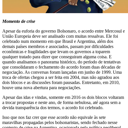
Momento de crise
Apesar da euforia do governo Bolsonaro, o acordo entre Mercosul e
União Europeia deve ser analisado com muitas ressalvas. Ele foi
celebrado num momento em que Brasil e Argentina, além dos
demais países membros e associados, passam por dificuldades
econômicas e fragilidades que levam os governos a toparem
qualquer tratado para dizer que conseguiram alguma coisa. E
quando analisamos o panorama histórico, do período de tentativas
que consolidaram o fechamento do acordo foram duas décadas de
negociação. As conversas foram lançadas em junho de 1999. Uma
troca de ofertas chegou a ser feita em 2004, mas não agradou aos
dois blocos e as discussões foram pausadas. Entretanto, em 2010,
houve uma nova abertura para negociações.
Apesar das idas e vindas, somente em 2016 os dois blocos voltaram
a trocar propostas e neste ano, de forma nebulosa, até agora sem a
devida transparência dos termos, o acordo foi celebrado.
Isso que nos faz crer que esse acordo não equivale às sete
maravilhas propagadas pelos bolsonaristas, sendo fechado nesse
contexto de crise na Argentina, ocasionada pela política neoliberal