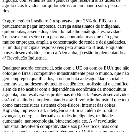
algodão, com sementes transgênicas que recebem altas doses de
agrotóxicos levados por quilômetros contaminando solo, pessoas e
rios.
O agronegócio brasileiro é responsável por 25% do PIB, sem
praticamente pagar impostos, carrega assassinatos de indígenas,
quilombolas, assentados, além do trabalho análogo à escravidão.
Trata-se de um setor com peso na economia, mas que não gera
muitos empregos, amplia a concentração de renda e desigualdades.
É um dos principais responsáveis pelo atraso do Brasil. Enquanto
países desenvolvidos, como a Alemanha, já estão implementando a
4ª Revolução Industrial.
Qualquer acordo comercial, seja com a UE ou com os EUA que não
coloque o Brasil competitivo industrialmente para o mundo, que não
gere empregos qualificados, não combata a desigualdade social e
nem invista no desenvolvimento acadêmico, profissional e científico,
além de não acabar com a dependência econômica da monocultura
agrícola; não resolverá os problemas do Brasil. Países desenvolvidos
estão discutindo e implementando a 4ª Revolução Industrial que tem
como características sistemas ciber-físicos, internet das coisas,
BigData, impressão 3d, inteligência artificial, além de robótica
avançada, energias alternativas, redes inteligentes, realidade
aumentada, nanotecnologia, biotecnologia etc. A 4ª revolução
industrial devolverá competitividade aos países ricos, mas com
graves sequelas para o mundo. Segundo a McKinsey, empresa de