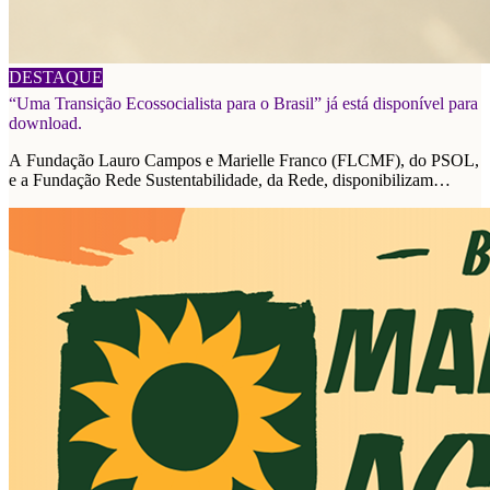
06/08/2026
DESTAQUE
“Uma Transição Ecossocialista para o Brasil” já está disponível para
download.
A Fundação Lauro Campos e Marielle Franco (FLCMF), do PSOL,
e a Fundação Rede Sustentabilidade, da Rede, disponibilizam
plataforma de propostas para as eleições de 2026.