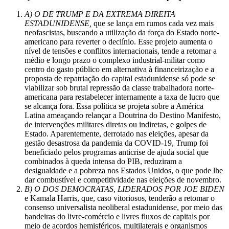
A) O DE TRUMP E DA EXTREMA DIREITA
ESTADUNIDENSE,
que se lança em rumos cada vez mais
neofascistas, buscando a utilização da força do Estado norte-
americano para reverter o declínio. Esse projeto aumenta o
nível de tensões e conflitos internacionais, tende a retomar a
médio e longo prazo o complexo industrial-militar como
centro do gasto público em alternativa à financeirização e a
proposta de repatriação do capital estadunidense só pode se
viabilizar sob brutal repressão da classe trabalhadora norte-
americana para restabelecer internamente a taxa de lucro que
se alcança fora. Essa política se projeta sobre a América
Latina ameaçando relançar a Doutrina do Destino Manifesto,
de intervenções militares diretas ou indiretas, e golpes de
Estado. Aparentemente, derrotado nas eleições, apesar da
gestão desastrosa da pandemia da COVID-19, Trump foi
beneficiado pelos programas anticrise de ajuda social que
combinados à queda intensa do PIB, reduziram a
desigualdade e a pobreza nos Estados Unidos, o que pode lhe
dar combustível e competitividade nas eleições de novembro.
B) O DOS DEMOCRATAS, LIDERADOS POR JOE BIDEN
e Kamala Harris, que, caso vitoriosos, tenderão a retomar o
consenso universalista neoliberal estadunidense, por meio das
bandeiras do livre-comércio e livres fluxos de capitais por
meio de acordos hemisféricos, multilaterais e organismos