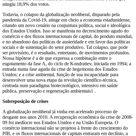
atingiu 18,9% dos votos.
Todavia, o colapso da globalização neoliberal, disparado pela
pandemia da Covid-19, atinge em cheio a economia estadunidense,
criando um novo cenário na conjuntura política, social e ideológica
dos Estados Unidos. Isso se manifesta no decrescimento agudo do
comércio e dos fluxos internacionais de capital, do produto mundial,
e no abandono das políticas de austeridade e em favor das políticas
sociais e de sustentação do setor produtivo. Tal colapso, que pode
ser provisório, é o resultado, entretanto, de movimentos profundos.
Nossa hipótese é a de que expressa a combinação entre o
esgotamento da fase A, do ciclo de Kondratiev, iniciada em 1994; a
entrada numa fase aguda da crise de hegemonia dos Estados
Unidos; e a crise ambiental, função de sua incapacidade para
desenvolver uma nova etapa da revolução científico-técnica,
centrada num paradigma biotecnológico, intensivo em saúde
pública, preservação e regeneração ambientais1 .
Sobreposição de crises
A globalização neoliberal já vinha em acelerado processo de
desgaste nos anos 2010. A recuperação econômica da crise de 2008-
09 foi medíocre nos Estados Unidos e na União Europeia. O
comércio internacional não se projetou à frente do crescimento do
PIB, e os fluxos internacionais de capitais entraram em declínio, a