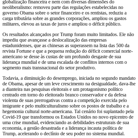
globalização financeira e nem com diversas dimensões do
neoliberalismo: removeu parte das regulações estabelecidas no
governo Obama sobre o setor financeiro e os rentistas, reduziu a
carga tributária sobre as grandes corporações, ampliou os gastos
militares, elevou as taxas de juros e ampliou o déficit público.
Os resultados alcançados por Trump foram muito limitados. Ele não
impediu que avançasse a deslocalização das empresas
estadunidenses, que as chinesas as superassem na lista das 500 da
revista Fortune e que a pequena redução do déficit comercial norte-
americano se desse às custas de um profundo desgaste de sua
liderança mundial e de uma escalada de conflitos internos com o
segmento mais transnacional do setor produtivo.
Todavia, a diminuição do desemprego, iniciada no segundo mandato
de Obama, apesar de um leve crescimento na desigualdade, dava-lhe
a dianteira nas pesquisas eleitorais e um protagonismo político
centrado em torno do eleitorado branco conservador e da defesa
violenta de suas prerrogativas contra a competição exercida pelo
imigrante e pelo multiculturalismo sobre os postos de trabalho e a
hegemonia cultural norte-americana. Tal cenário foi suplantado pela
Covid-19 que transformou os Estados Unidos no novo epicentro de
uma crise mundial, evidenciando as debilidades estruturais de sua
economia, a gestão desastrada e a liderança incauta política de
Trump, acelerando o declínio de seu poder no sistema mundial.