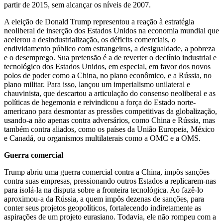
partir de 2015, sem alcançar os níveis de 2007.
A eleição de Donald Trump representou a reação à estratégia
neoliberal de inserção dos Estados Unidos na economia mundial que
acelerou a desindustrialização, os déficits comerciais, o
endividamento público com estrangeiros, a desigualdade, a pobreza
e o desemprego. Sua pretensão é a de reverter o declínio industrial e
tecnológico dos Estados Unidos, em especial, em favor dos novos
polos de poder como a China, no plano econômico, e a Rússia, no
plano militar. Para isso, lançou um imperialismo unilateral e
chauvinista, que descartou a articulação do consenso neoliberal e as
políticas de hegemonia e reivindicou a força do Estado norte-
americano para desmontar as pressões competitivas da globalização,
usando-a não apenas contra adversários, como China e Rússia, mas
também contra aliados, como os países da União Europeia, México
e Canadá, ou organismos multilaterais como a OMC e a OMS.
Guerra comercial
Trump abriu uma guerra comercial contra a China, impôs sanções
contra suas empresas, pressionando outros Estados a replicarem-nas
para isolá-la na disputa sobre a fronteira tecnológica. Ao fazê-lo
aproximou-a da Rússia, a quem impôs dezenas de sanções, para
conter seus projetos geopolíticos, fortalecendo indiretamente as
aspirações de um projeto eurasiano. Todavia, ele não rompeu com a