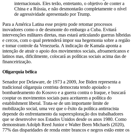
internacionais. Eles terão, entretanto, o objetivo de conter a
China e a Rússia, e não desmontarão completamente o nível
de agressividade apresentado por Trump.
Para a América Latina esse projeto pode retomar processos
inovadores como o de desmonte do embargo a Cuba. Evitará
intervenções militares diretas, mas estará articulando guerras híbridas
e cercos, com o qual pretenderá impor sua hegemonia sobre a região
e tomar controle da Venezuela. A indicação de Kamala aponta a
intenção de atrair o apoio dos movimentos sociais, afroamericanos e
latinos mas, dificilmente, colocará as políticas sociais acima das de
financeirização.
Oligarquia bélica
Senador por Delaware, de 1973 a 2009, Joe Biden representa a
tradicional oligarquia centrista democrata tendo apoiado o
bombardeamento do Kosovo e a guerra contra o Iraque, e buscará
cooptar os movimentos sociais para aceitarem a política do
establishment liberal. Trata-se de um importante limite de
mobilização social, uma vez que o êxito da política antirracista
depende do enfrentamento da superexploração dos trabalhadores
que se desenvolve nos Estados Unidos desde os anos 1980. Como
demonstram Adolph Reed Junior e Walter Been Michaels (2020),
77% das disparidades de renda entre brancos e negros estão entre os