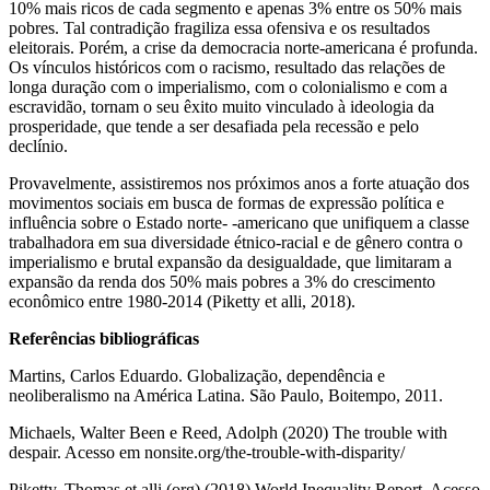
10% mais ricos de cada segmento e apenas 3% entre os 50% mais
pobres. Tal contradição fragiliza essa ofensiva e os resultados
eleitorais. Porém, a crise da democracia norte-americana é profunda.
Os vínculos históricos com o racismo, resultado das relações de
longa duração com o imperialismo, com o colonialismo e com a
escravidão, tornam o seu êxito muito vinculado à ideologia da
prosperidade, que tende a ser desafiada pela recessão e pelo
declínio.
Provavelmente, assistiremos nos próximos anos a forte atuação dos
movimentos sociais em busca de formas de expressão política e
influência sobre o Estado norte- -americano que unifiquem a classe
trabalhadora em sua diversidade étnico-racial e de gênero contra o
imperialismo e brutal expansão da desigualdade, que limitaram a
expansão da renda dos 50% mais pobres a 3% do crescimento
econômico entre 1980-2014 (Piketty et alli, 2018).
Referências bibliográficas
Martins, Carlos Eduardo. Globalização, dependência e
neoliberalismo na América Latina. São Paulo, Boitempo, 2011.
Michaels, Walter Been e Reed, Adolph (2020) The trouble with
despair. Acesso em nonsite.org/the-trouble-with-disparity/
Piketty, Thomas et alli (org) (2018) World Inequality Report. Acesso