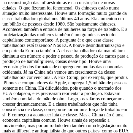
na reconstrução das infraestruturas e na construção de novas
cidades. O que fizeram foi fenomenal. Os chineses estão numa
situação muito interessante. Houve uma formação muito grande da
classe trabalhadora global nos últimos 40 anos. Ela aumentou em
um bilhão de pessoas desde 1980. São basicamente chineses.
Aconteceu também a entrada de mulheres na força de trabalho. E a
proletarização das mulheres também é um grande aspecto do
capitalismo contemporâneo. A pergunta é: o que essa classe
trabalhadora está fazendo? Nos EUA houve desindustrialização e
em parte da Europa também. A classe trabalhadora da manufatura
diminuiu em número e poder e passou da produção de carros para a
produção de hambúrgueres, coisas desse tipo. Houve uma
reconstrução dos formatos de emprego em muitas das economias
ocidentais. Já na China nós vemos um crescimento da classe
trabalhadora convencional. A Fox Comp, por exemplo, que produz
iPhones e computadores da Apple, emprega 1,5 milhão de pessoas
somente na China. Há dificuldades, pois quando o mercado dos
EUA colapsou, eles precisaram reorientar a produção. Estavam
também com falta de mão de obra. Logo, os salários começaram a
crescer dramaticamente. E a classe trabalhadora que não tinha
consciência de classe, começou se tornar uma força de trabalho em
si. E começou a acontecer luta de classe. Mas a China não é uma
economia capitalista comum. Houve sinais de repressão a
movimentos, mas por outro lado tem também uma legislação muito
mais antiliberal e anticapitalista do que outros países, como os EUA