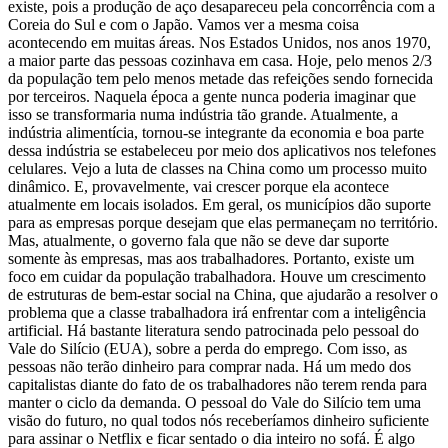
existe, pois a produção de aço desapareceu pela concorrência com a
Coreia do Sul e com o Japão. Vamos ver a mesma coisa
acontecendo em muitas áreas. Nos Estados Unidos, nos anos 1970,
a maior parte das pessoas cozinhava em casa. Hoje, pelo menos 2/3
da população tem pelo menos metade das refeições sendo fornecida
por terceiros. Naquela época a gente nunca poderia imaginar que
isso se transformaria numa indústria tão grande. Atualmente, a
indústria alimentícia, tornou-se integrante da economia e boa parte
dessa indústria se estabeleceu por meio dos aplicativos nos telefones
celulares. Vejo a luta de classes na China como um processo muito
dinâmico. E, provavelmente, vai crescer porque ela acontece
atualmente em locais isolados. Em geral, os municípios dão suporte
para as empresas porque desejam que elas permaneçam no território.
Mas, atualmente, o governo fala que não se deve dar suporte
somente às empresas, mas aos trabalhadores. Portanto, existe um
foco em cuidar da população trabalhadora. Houve um crescimento
de estruturas de bem-estar social na China, que ajudarão a resolver o
problema que a classe trabalhadora irá enfrentar com a inteligência
artificial. Há bastante literatura sendo patrocinada pelo pessoal do
Vale do Silício (EUA), sobre a perda do emprego. Com isso, as
pessoas não terão dinheiro para comprar nada. Há um medo dos
capitalistas diante do fato de os trabalhadores não terem renda para
manter o ciclo da demanda. O pessoal do Vale do Silício tem uma
visão do futuro, no qual todos nós receberíamos dinheiro suficiente
para assinar o Netflix e ficar sentado o dia inteiro no sofá. É algo