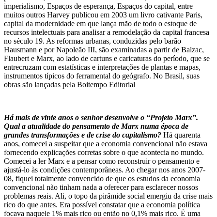
imperialismo, Espaços de esperança, Espaços do capital, entre
muitos outros Harvey publicou em 2003 um livro cativante Paris,
capital da modernidade em que lança mão de todo o estoque de
recursos intelectuais para analisar a remodelação da capital francesa
no século 19. As reformas urbanas, conduzidas pelo barão
Hausmann e por Napoleão III, são examinadas a partir de Balzac,
Flaubert e Marx, ao lado de cartuns e caricaturas do período, que se
entrecruzam com estatísticas e interpretações de plantas e mapas,
instrumentos típicos do ferramental do geógrafo. No Brasil, suas
obras são lançadas pela Boitempo Editorial
Há mais de vinte anos o senhor desenvolve o “Projeto Marx”.
Qual a atualidade do pensamento de Marx numa época de
grandes transformações e de crise do capitalismo?
Há quarenta
anos, comecei a suspeitar que a economia convencional não estava
fornecendo explicações corretas sobre o que acontecia no mundo.
Comecei a ler Marx e a pensar como reconstruir o pensamento e
ajustá-lo às condições contemporâneas. Ao chegar nos anos 2007-
08, fiquei totalmente convencido de que os estudos da economia
convencional não tinham nada a oferecer para esclarecer nossos
problemas reais. Ali, o topo da pirâmide social emergiu da crise mais
rico do que antes. Era possível constatar que a economia política
focava naquele 1% mais rico ou então no 0,1% mais rico. É uma