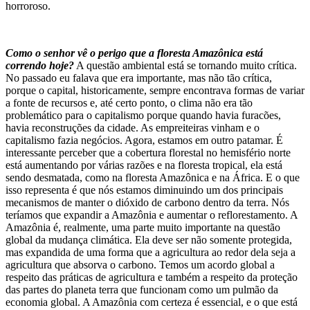
horroroso.
Como o senhor vê o perigo que a floresta Amazônica está
correndo hoje?
A questão ambiental está se tornando muito crítica.
No passado eu falava que era importante, mas não tão crítica,
porque o capital, historicamente, sempre encontrava formas de variar
a fonte de recursos e, até certo ponto, o clima não era tão
problemático para o capitalismo porque quando havia furacões,
havia reconstruções da cidade. As empreiteiras vinham e o
capitalismo fazia negócios. Agora, estamos em outro patamar. É
interessante perceber que a cobertura florestal no hemisfério norte
está aumentando por várias razões e na floresta tropical, ela está
sendo desmatada, como na floresta Amazônica e na África. E o que
isso representa é que nós estamos diminuindo um dos principais
mecanismos de manter o dióxido de carbono dentro da terra. Nós
teríamos que expandir a Amazônia e aumentar o reflorestamento. A
Amazônia é, realmente, uma parte muito importante na questão
global da mudança climática. Ela deve ser não somente protegida,
mas expandida de uma forma que a agricultura ao redor dela seja a
agricultura que absorva o carbono. Temos um acordo global a
respeito das práticas de agricultura e também a respeito da proteção
das partes do planeta terra que funcionam como um pulmão da
economia global. A Amazônia com certeza é essencial, e o que está