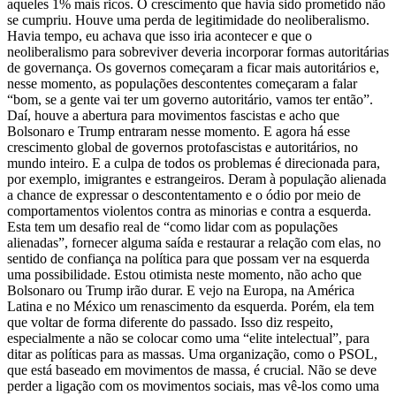
aqueles 1% mais ricos. O crescimento que havia sido prometido não
se cumpriu. Houve uma perda de legitimidade do neoliberalismo.
Havia tempo, eu achava que isso iria acontecer e que o
neoliberalismo para sobreviver deveria incorporar formas autoritárias
de governança. Os governos começaram a ficar mais autoritários e,
nesse momento, as populações descontentes começaram a falar
“bom, se a gente vai ter um governo autoritário, vamos ter então”.
Daí, houve a abertura para movimentos fascistas e acho que
Bolsonaro e Trump entraram nesse momento. E agora há esse
crescimento global de governos protofascistas e autoritários, no
mundo inteiro. E a culpa de todos os problemas é direcionada para,
por exemplo, imigrantes e estrangeiros. Deram à população alienada
a chance de expressar o descontentamento e o ódio por meio de
comportamentos violentos contra as minorias e contra a esquerda.
Esta tem um desafio real de “como lidar com as populações
alienadas”, fornecer alguma saída e restaurar a relação com elas, no
sentido de confiança na política para que possam ver na esquerda
uma possibilidade. Estou otimista neste momento, não acho que
Bolsonaro ou Trump irão durar. E vejo na Europa, na América
Latina e no México um renascimento da esquerda. Porém, ela tem
que voltar de forma diferente do passado. Isso diz respeito,
especialmente a não se colocar como uma “elite intelectual”, para
ditar as políticas para as massas. Uma organização, como o PSOL,
que está baseado em movimentos de massa, é crucial. Não se deve
perder a ligação com os movimentos sociais, mas vê-los como uma