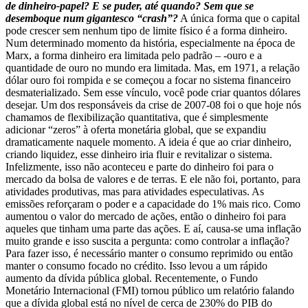
de dinheiro-papel? E se puder, até quando? Sem que se
desemboque num gigantesco “crash”?
A única forma que o capital
pode crescer sem nenhum tipo de limite físico é a forma dinheiro.
Num determinado momento da história, especialmente na época de
Marx, a forma dinheiro era limitada pelo padrão – -ouro e a
quantidade de ouro no mundo era limitada. Mas, em 1971, a relação
dólar ouro foi rompida e se começou a focar no sistema financeiro
desmaterializado. Sem esse vínculo, você pode criar quantos dólares
desejar. Um dos responsáveis da crise de 2007-08 foi o que hoje nós
chamamos de flexibilização quantitativa, que é simplesmente
adicionar “zeros” à oferta monetária global, que se expandiu
dramaticamente naquele momento. A ideia é que ao criar dinheiro,
criando liquidez, esse dinheiro iria fluir e revitalizar o sistema.
Infelizmente, isso não aconteceu e parte do dinheiro foi para o
mercado da bolsa de valores e de terras. E ele não foi, portanto, para
atividades produtivas, mas para atividades especulativas. As
emissões reforçaram o poder e a capacidade do 1% mais rico. Como
aumentou o valor do mercado de ações, então o dinheiro foi para
aqueles que tinham uma parte das ações. E aí, causa-se uma inflação
muito grande e isso suscita a pergunta: como controlar a inflação?
Para fazer isso, é necessário manter o consumo reprimido ou então
manter o consumo focado no crédito. Isso levou a um rápido
aumento da dívida pública global. Recentemente, o Fundo
Monetário Internacional (FMI) tornou público um relatório falando
que a dívida global está no nível de cerca de 230% do PIB do