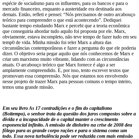
espécie de socialismo para os influentes, para os bancos e para o
mercado financeiro, enquanto a austeridade era destinada aos
demais. Então, refleti e pensei: “Nós precisamos de outro arcabouço
teórico para compreender o que está acontecendo”. Dediquei
bastante tempo estudando Marx e percebi que a teoria econômica
que conseguiria abordar tudo aquilo foi proposta por ele. Marx,
obviamente, estava incompleto, não teve tempo de fazer tudo em seu
temp0 de vida. Minha missão foi reler Marx a altura das
circunstâncias contemporâneas e fazer a pergunta do que ele poderia
dizer. O objetivo seria pegar aquilo que nós conhecemos de Marx e
criar um marxismo muito vibrante, lidando com as circunstâncias
atuais. O arcabouço teórico que Marx fornece é algo a ser
amplamente compreendido. E, por isso, tento escrever textos que
promovam essa compreensão. Nós que estamos nos envolvendo
nesse projeto de trazer Marx para pessoas comuns o tempo inteiro,
temos uma grande missão.
Em seu livro As 17 contradições e o fim do capitalismo
(Boitempo), o senhor trata da questão dos juros compostos sobre a
dívida e a incapacidade de o capital manter o crescimento
exponencial infinito. A emissão de dinheiro na crise de 2008 deu
fôlego para as grande corpo rações e para o sistema como um
todo. Essa nova turbulência pode ser reduzida com mais emissão