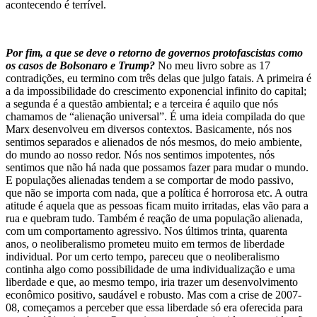
acontecendo é terrível.
Por fim, a que se deve o retorno de governos protofascistas como
os casos de Bolsonaro e Trump?
No meu livro sobre as 17
contradições, eu termino com três delas que julgo fatais. A primeira é
a da impossibilidade do crescimento exponencial infinito do capital;
a segunda é a questão ambiental; e a terceira é aquilo que nós
chamamos de “alienação universal”. É uma ideia compilada do que
Marx desenvolveu em diversos contextos. Basicamente, nós nos
sentimos separados e alienados de nós mesmos, do meio ambiente,
do mundo ao nosso redor. Nós nos sentimos impotentes, nós
sentimos que não há nada que possamos fazer para mudar o mundo.
E populações alienadas tendem a se comportar de modo passivo,
que não se importa com nada, que a política é horrorosa etc. A outra
atitude é aquela que as pessoas ficam muito irritadas, elas vão para a
rua e quebram tudo. Também é reação de uma população alienada,
com um comportamento agressivo. Nos últimos trinta, quarenta
anos, o neoliberalismo prometeu muito em termos de liberdade
individual. Por um certo tempo, pareceu que o neoliberalismo
continha algo como possibilidade de uma individualização e uma
liberdade e que, ao mesmo tempo, iria trazer um desenvolvimento
econômico positivo, saudável e robusto. Mas com a crise de 2007-
08, começamos a perceber que essa liberdade só era oferecida para