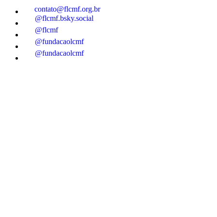
contato@flcmf.org.br
@flcmf.bsky.social
@flcmf
@fundacaolcmf
@fundacaolcmf