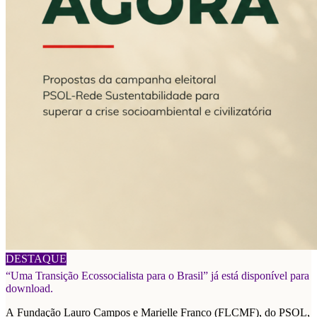
06/08/2026
DESTAQUE
“Uma Transição Ecossocialista para o Brasil” já está disponível para
download.
A Fundação Lauro Campos e Marielle Franco (FLCMF), do PSOL,