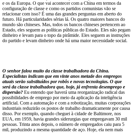
e os da Europa. O que vai acontecer com a China em termos da
configuração de classe e como os partidos comunistas vão se
relacionar com isso? É uma das grandes perguntas em aberto do
futuro. Há particularidades sérias lá. Os quatro maiores bancos do
mundo são chineses. Mas, todos os bancos chineses pertencem ao
Estado, eles seguem as políticas públicas do Estado. Eles não pegam
dinheiro e levam para o topo da pirâmide. Eles seguem as instruções
do partido e levam dinheiro onde há uma maior necessidade social.
O senhor falou muito da classe trabalhadora da China.
Especialistas indicam que em vinte anos metade dos empregos
atuais serão substituídos por robôs e novas tecnologias. O que
será da classe trabalhadora que, hoje, já enfrenta desemprego e
dispersão?
Eu entendo que haverá uma reorganização radical das
possibilidades de emprego por meio da aplicação da inteligência
artificial. Com a automação e com a robotização, muitas corporações
industriais reduzirão os postos de trabalho dramaticamente por causa
disso. Por exemplo, quando cheguei à cidade de Baltimore, nos
EUA, em 1959, havia grandes siderurgias que empregavam 30 mil
pessoas. Trinta anos depois, o número de empregados caiu para 5
mil, produzindo a mesma quantidade de aço. Hoje, ela nem mais