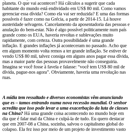
planeta. O que vai acontecer? Há cálculos a sugerir que cada
habitante do mundo está endividado em US$ 80 mil. Como vamos
gerenciar essa dívida? Como ela vai ser reduzida? E uma das formas
possíveis é fazer como na Grécia, a partir de 2014-15. Lá houve
austeridade selvagens. Cancelamento da aposentadoria das pessoas e
anulação do bem-estar. Não é algo possível politicamente num país
grande como os EUA, haveria revoltas e sublevações muito
rapidamente, com certeza. Outra possibilidade é uma grande
inflação. E grandes inflações já aconteceram no passado. Acho que
em algum momento volta remos a ter grande inflação. Se estiver de
vendo US$ 80 mil, talvez consiga em alguns anos pagar essa dívida,
mas a maior parte das pessoas provavelmente não conseguiria.
Imagina se você fosse à favela e falasse: “você tem US$ 80 mil de
dívida, pague-nos agora”. Obviamente, haveria uma revolução nas
ruas.
A mídia tem ressaltado e diversos economistas vêm anunciando
que es – tamos entrando numa nova recessão mundial. O senhor
acredita que isso pode levar a uma exacerbação da luta de classes
na China?
Há uma grande coisa acontecendo no mundo hoje em
dia que é falar mal da China e culpá-la de tudo. Eu quero destacar
que em 2007-08 a China, sozinha, salvou o capitalismo global do
colapso. Ela fez isso por meio de um projeto de investimento vasto