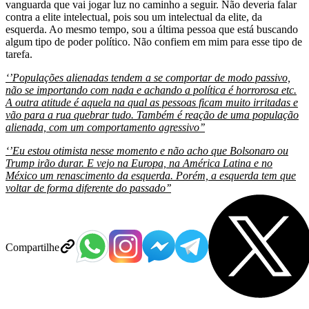
vanguarda que vai jogar luz no caminho a seguir. Não deveria falar
contra a elite intelectual, pois sou um intelectual da elite, da
esquerda. Ao mesmo tempo, sou a última pessoa que está buscando
algum tipo de poder político. Não confiem em mim para esse tipo de
tarefa.
‘’Populações alienadas tendem a se comportar de modo passivo,
não se importando com nada e achando a política é horrorosa etc.
A outra atitude é aquela na qual as pessoas ficam muito irritadas e
vão para a rua quebrar tudo. Também é reação de uma população
alienada, com um comportamento agressivo’’
‘’Eu estou otimista nesse momento e não acho que Bolsonaro ou
Trump irão durar. E vejo na Europa, na América Latina e no
México um renascimento da esquerda. Porém, a esquerda tem que
voltar de forma diferente do passado’’
Compartilhe