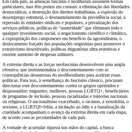
Em cada país, as ameaças fascistas e neoliberais assumem formas
particulares, mas têm pontos em comum: a eliminação das liberdades
democráticas, a destruição dos direitos trabalhistas, a explosão do
desemprego estrutural, o desmantelamento da previdência social, a
repressão às entidades sindicais e populares, a privatização dos
serviços públicos, políticas de “austeridade” que eliminam todo e
qualquer investimento social, o negacionismo científico e climático,
a expropriação dos camponeses em benefício da agroindústria, o
deslocamento forçado das populações originárias para promover o
extrativismo desenfreado, políticas migratórias ultra-restritivas e
enorme aumento de despesas militares.
A extrema direita e as forças neofascistas desenvolvem uma ampla
ofensiva, que instrumentaliza o descontentamento com as
consequências desastrosas do neoliberalismo para acelerar essas
políticas. Para isso, à semelhança do fascismo clássico, procuram
direcionar esse descontentamento contra os grupos oprimidos e
despossuídos: migrantes, mulheres, pessoas LGBTQ+, beneficiários
de programas de inclusão, pessoas racializadas e minorias nacionais
ou religiosas. O nacionalismo exacerbado, o racismo, a xenofobia, o
sexismo, a LGBTQI+fobia, a incitação ao ódio e a banalização da
crueldade acompanham o avanço da extrema direita em cada etapa,
de acordo com as pecularidades de cada país.
A vontade de acumular riqueza nas mãos do capital, a busca