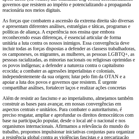
governos que resistem ao império e potencializando a propaganda
reacionária nos meios digitais.
As forças que combatem a ascensão da extrema direita são diversas
e apresentam diferentes análises, estratégias e táticas, programas e
políticas de aliança. A experiência nos ensina que embora
reconhecendo essas diferenças, é essencial articular de forma
unitária a luta contra os nossos inimigos. Essa convergência deve
incluir todas as forças dispostas a defender as classess trabalhadoras,
os camponeses, os migrantes, as mulheres, as pessoas LGBTQ+, as
pessoas racializadas, as minorias nacionais ou religiosas oprimidas e
os povos indígenas; a defender a natureza contra o capitalismo
ecocida; a combater as agressões imperialistas e coloniais,
independentemente da sua origem; lutar pelo fim da OTAN e a
apoiar a luta dos povos e governos que resistem. É urgente
compartilhar análises, fortalecer laços e realizar ações concretas
Além de resistir ao fascismo e ao imperialismo, almejamos também
construir as bases para avançar, em nossas convergências em
aspectos centrais e unitários. Para combater o autoritarismo, é
preciso resgatar, ampliar e aprofundar os direitos democráticos com
base na participação popular, desde o local até o nacional e nos
organismos internacionais. Afirmamos a relevância do mundo do
trabalho, propomos impulsionar iniciativas conjuntas para organizar
a resistência global contra as violências fascistas e a precarização