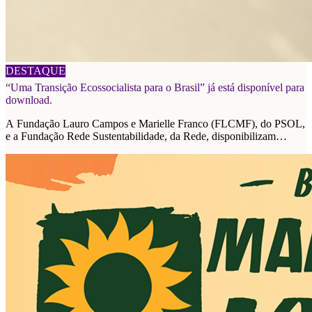
06/08/2026
DESTAQUE
“Uma Transição Ecossocialista para o Brasil” já está disponível para
download.
A Fundação Lauro Campos e Marielle Franco (FLCMF), do PSOL,
e a Fundação Rede Sustentabilidade, da Rede, disponibilizam
plataforma de propostas para as eleições de 2026.