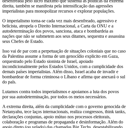
desenfreada pelo lucro máximo que sustenta as políticas da extrema
direita, também se manifesta pela intensificação das agressões
imperialistas para monopolizar recursos e explorar populações.
O imperialismo torna-se cada vez mais desenfreado, agressivo e
belicista, atropela o Direito Internacional, a Carta da ONU e a
autodeterminação dos povos, sanciona, ataca e bombardeia as
nações que não se submetem aos seus ditames, sequestra e assassina
seus Chefes de Estado.
Isso vai de par com a perpetuação de situações coloniais que no caso
da Palestina assume a forma de um genocídio explicito em Gaza,
orquestrado pelo Estado sionista de Israel, apoiado
incondicionalmente pelos Estados Unidos, com a cumplicidade dos
demais países imperialistas. Além disso, Israel acaba de invadir e
bombardear de forma criminosa o Líbano e afirma que anexará o sul
do país.
Lutamos contra todos imperialismos e apoiamos a luta dos povos
por sua autodeterminação, por todos os meios necessários.
A extrema direita, além da cumplicidade com o governo genocida de
Netanyahu, tece laços internacionais, realiza congressos, think tanks,
declarações conjuntas, apoio mútuo nos processos eleitorais,
colaboração e programas de propaganda e desinformação. Além do
apoio direto (ou velado) das chamadas Big Techs, desestabilizando