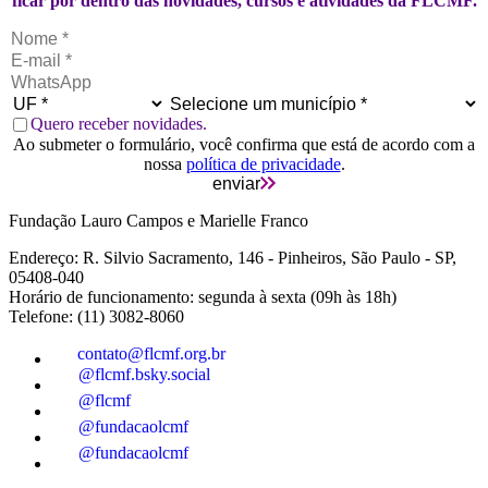
ficar por dentro das novidades, cursos e atividades da FLCMF.
Quero receber novidades.
Ao submeter o formulário, você confirma que está de acordo com a
nossa
política de privacidade
.
enviar
Fundação Lauro Campos e Marielle Franco
Endereço: R. Silvio Sacramento, 146 - Pinheiros, São Paulo - SP,
05408-040
Horário de funcionamento: segunda à sexta (09h às 18h)
Telefone: (11) 3082-8060
contato@flcmf.org.br
@flcmf.bsky.social
@flcmf
@fundacaolcmf
@fundacaolcmf