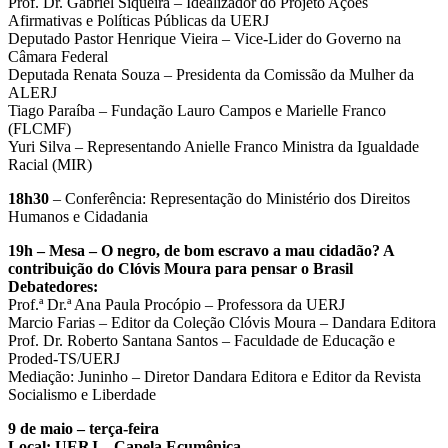
Prof. Dr. Gabriel Siqueira – Idealizador do Projeto Ações
Afirmativas e Políticas Públicas da UERJ
Deputado Pastor Henrique Vieira – Vice-Lider do Governo na
Câmara Federal
Deputada Renata Souza – Presidenta da Comissão da Mulher da
ALERJ
Tiago Paraíba – Fundação Lauro Campos e Marielle Franco
(FLCMF)
Yuri Silva – Representando Anielle Franco Ministra da Igualdade
Racial (MIR)
18h30
– Conferência: Representação do Ministério dos Direitos
Humanos e Cidadania
19h – Mesa – O negro, de bom escravo a mau cidadão? A
contribuição do Clóvis Moura para pensar o Brasil
Debatedores:
Prof.ª Dr.ª Ana Paula Procópio – Professora da UERJ
Marcio Farias – Editor da Coleção Clóvis Moura – Dandara Editora
Prof. Dr. Roberto Santana Santos – Faculdade de Educação e
Proded-TS/UERJ
Mediação: Juninho – Diretor Dandara Editora e Editor da Revista
Socialismo e Liberdade
9 de maio – terça-feira
Local: UERJ – Capela Ecumênica