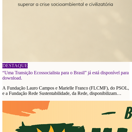
06/08/2026
DESTAQUE
“Uma Transição Ecossocialista para o Brasil” já está disponível para
download.
A Fundação Lauro Campos e Marielle Franco (FLCMF), do PSOL,
e a Fundação Rede Sustentabilidade, da Rede, disponibilizam
plataforma de propostas para as eleições de 2026.