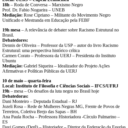
18h
– Roda de Conversa – Marxismo Negro
Prof. Dr. Fabio Nogueira – UNEB
Mediação:
Rose Cipriano – Militante do Movimento Negro
Unificado e Mestranda em Educação pela FEBF
19h mesa
– A relevância de debater sobre Racismo Estrutural no
Brasil.
Debatedores:
Dennis de Oliveira – Professor da USP – autor do livro Racismo
Estrutural: uma perspectiva histórico crítica
Carmen Corato – Professora da UERJ – Presidenta do Instituto
Ubuntu
Mediação:
Gabriel Siqueira – Idealizador do Projeto Ações
Afirmativas e Políticas Públicas da UERJ
10 de maio – quarta-feira
Local: Instituto de Filosofia e Ciências Sociais – IFCS/UFRJ
19h
– mesa – Os desafios da luta negra no Brasil hoje
Debatedoras:
Dani Monteiro – Deputada Estadual – RJ
Jozeli Rosa – Rede de Mulheres Negras MG, Frente de Povos de
Terreiros, Coletiva Brejo das Sapas – BH
Ana Paula Rocha – Professora Historiadora -Círculo Palmarino –
ES
Davi Gomes (Derê) – Historiador – Diretor da Federação da Favelas