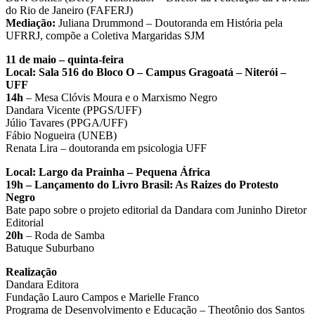
do Rio de Janeiro (FAFERJ)
Mediação:
Juliana Drummond – Doutoranda em História pela
UFRRJ, compõe a Coletiva Margaridas SJM
11 de maio – quinta-feira
Local: Sala 516 do Bloco O – Campus Gragoatá – Niterói –
UFF
14h
– Mesa Clóvis Moura e o Marxismo Negro
Dandara Vicente (PPGS/UFF)
Júlio Tavares (PPGA/UFF)
Fábio Nogueira (UNEB)
Renata Lira – doutoranda em psicologia UFF
Local: Largo da Prainha – Pequena África
19h – Lançamento do Livro Brasil: As Raizes do Protesto
Negro
Bate papo sobre o projeto editorial da Dandara com Juninho Diretor
Editorial
20h
– Roda de Samba
Batuque Suburbano
Realização
Dandara Editora
Fundação Lauro Campos e Marielle Franco
Programa de Desenvolvimento e Educação – Theotônio dos Santos