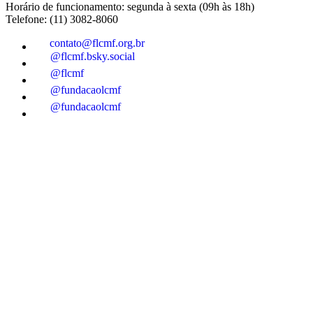
Horário de funcionamento: segunda à sexta (09h às 18h)
Telefone: (11) 3082-8060
contato@flcmf.org.br
@flcmf.bsky.social
@flcmf
@fundacaolcmf
@fundacaolcmf