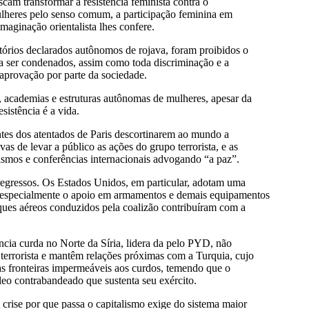
am transformar a resistência feminista contra o
ulheres pelo senso comum, a participação feminina em
aginação orientalista lhes confere.
itórios declarados autônomos de rojava, foram proibidos o
a ser condenados, assim como toda discriminação e a
aprovação por parte da sociedade.
, academias e estruturas autônomas de mulheres, apesar da
sistência é a vida.
ntes dos atentados de Paris descortinarem ao mundo a
s de levar a público as ações do grupo terrorista, e as
ismos e conferências internacionais advogando “a paz”.
regressos. Os Estados Unidos, em particular, adotam uma
as especialmente o apoio em armamentos e demais equipamentos
ques aéreos conduzidos pela coalizão contribuíram com a
ncia curda no Norte da Síria, lidera da pelo PYD, não
errorista e mantêm relações próximas com a Turquia, cujo
s fronteiras impermeáveis aos curdos, temendo que o
leo contrabandeado que sustenta seu exército.
A crise por que passa o capitalismo exige do sistema maior