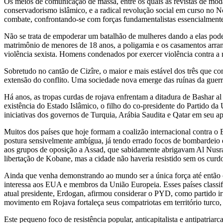
Os meios de comunicação de massa, entre os quais as revistas de moda
conservadorismo islâmico, e a radical revolução social em curso no 
combate, confrontando-se com forças fundamentalistas essencialmente 
Não se trata de empoderar um batalhão de mulheres dando a elas poder
matrimônio de menores de 18 anos, a poligamia e os casamentos arra
violência sexista. Homens condenados por exercer violência contra a
Sobretudo no cantão de Cizîre, o maior e mais estável dos três que c
extensão do conflito. Uma sociedade nova emerge das ruínas da guerra
Há anos, as tropas curdas de rojava enfrentam a ditadura de Bashar a
existência do Estado Islâmico, o filho do co-presidente do Partido da
iniciativas dos governos de Turquia, Arábia Saudita e Qatar em seu a
Muitos dos países que hoje formam a coalizão internacional contra o
postura sensivelmente ambígua, já tendo errado focos de bombardeio
aos grupos de oposição a Assad, que sabidamente abrigavam Al Nusra 
libertação de Kobane, mas a cidade não haveria resistido sem os curd
Ainda que venha demonstrando ao mundo ser a única força até então ca
interessa aos EUA e membros da União Europeia. Esses países classi
atual presidente, Erdogan, afirmou considerar o PYD, como partido 
movimento em Rojava fortaleça seus compatriotas em território turco, 
Este pequeno foco de resistência popular, anticapitalista e antipatria