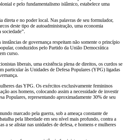
olonial e pelo fundamentalismo islâmico, estabelece uma
 direta e no poder local. Nas palavras de seu formulador,
marcos deste tipo de autoadministração, uma economia
a sociedade”.
as instâncias de governança respeitam não somente o princípio
o popular, conduzidos pelo Partido da União Democrática
em curso.
nistas liberais, uma existência plena de direitos, os curdos se
 em particular às Unidades de Defesa Populares (YPG) ligadas
vernança.
ulheres das YPG. Os exércitos exclusivamente femininos
ação aos homens, colocando assim a necessidade de investir
efesa Populares, representando aproximadamente 30% de seu
m mundo marcado pela guerra, sob a ameaça constante de
batalha pela liberdade em seu nível mais profundo, contra a
as a se alistar nas unidades de defesa, e homens e mulheres