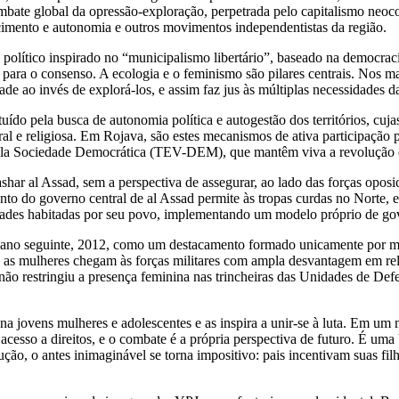
combate global da opressão-exploração, perpetrada pelo capitalismo neoc
ecimento e autonomia e outros movimentos independentistas da região.
olítico inspirado no “municipalismo libertário”, baseado na democracia
do para o consenso. A ecologia e o feminismo são pilares centrais. Nos 
dade ao invés de explorá-los, e assim faz jus às múltiplas necessidades d
tuído pela busca de autonomia política e autogestão dos territórios, cuj
ural e religiosa. Em Rojava, são estes mecanismos de ativa participaçã
ela Sociedade Democrática (TEV-DEM), que mantêm viva a revolução 
ar al Assad, sem a perspectiva de assegurar, ao lado das forças oposicio
ento do governo central de al Assad permite às tropas curdas no Norte,
idades habitadas por seu povo, implementando um modelo próprio de go
 ano seguinte, 2012, como um destacamento formado unicamente por m
 as mulheres chegam às forças militares com ampla desvantagem em rel
não restringiu a presença feminina nas trincheiras das Unidades de D
na jovens mulheres e adolescentes e as inspira a unir-se à luta. Em u
cesso a direitos, e o combate é a própria perspectiva de futuro. É uma 
ção, o antes inimaginável se torna impositivo: pais incentivam suas filh