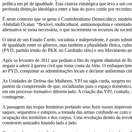
política em pé de igualdade. Esta clareza estratégica que leva a um 
profunda distinção ideológica entre a luta do povo curdo por reconh
É neste contexto que se gesta o Confederalismo Democrático, modelo p
Abdullah Öcalan: “flexível, multicultural, antimonopolista e orienta
alternativa se torna necessária, o que incrementa os recursos da socie
O ideal de um Estado Curdo, socialista e independente, é assim substi
de igualdade entre os gêneros, mas também a pluralidade étnica, cult
(PYD, partido irmão do PKK no Curdistão sírio) e seu Movimento p
Após os levantes de 2011 que pediam o fim do regime ditatorial de Bash
negam a aderir à guerra civil que toma conta da Síria. O enfraquecim
ao PYD, conquistar as administrações locais e declarar autônomas c
As Unidades de Defesa das Mulheres, YPJ na sigla curda, surgem no
partem da compreensão de que, socializadas para o espaço doméstico,
em um processo formativo diferenciado. A criação das YPJ, contudo, 
contingente.
A passagem das tropas femininas portando seus fuzis russos impressio
saques, sequestros e estupros, a tomada das armas confunde-se com o a
ocupação dos territórios e dos corpos. Uma revolução dentro da revolu
constroem amizades lutando lado a lado.