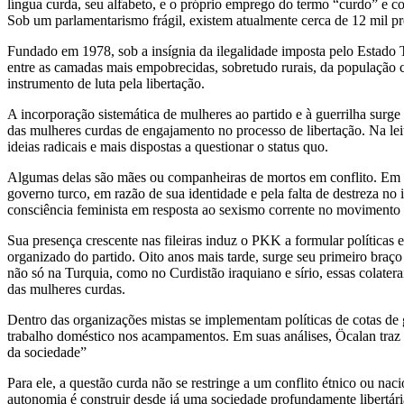
língua curda, seu alfabeto, e o próprio emprego do termo “curdo” e c
Sob um parlamentarismo frágil, existem atualmente cerca de 12 mil pre
Fundado em 1978, sob a insígnia da ilegalidade imposta pelo Estado Tu
entre as camadas mais empobrecidas, sobretudo rurais, da população cu
instrumento de luta pela libertação.
A incorporação sistemática de mulheres ao partido e à guerrilha surge
das mulheres curdas de engajamento no processo de libertação. Na lei
ideias radicais e mais dispostas a questionar o status quo.
Algumas delas são mães ou companheiras de mortos em conflito. Em 
governo turco, em razão de sua identidade e pela falta de destreza n
consciência feminista em resposta ao sexismo corrente no movimento p
Sua presença crescente nas fileiras induz o PKK a formular políticas
organizado do partido. Oito anos mais tarde, surge seu primeiro bra
não só na Turquia, como no Curdistão iraquiano e sírio, essas colater
das mulheres curdas.
Dentro das organizações mistas se implementam políticas de cotas de 
trabalho doméstico nos acampamentos. Em suas análises, Öcalan traz o
da sociedade”
Para ele, a questão curda não se restringe a um conflito étnico ou nac
autonomia é construir desde já uma sociedade profundamente libertária