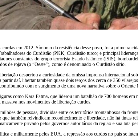
curdas em 2012. Símbolo da resistência desse povo, foi a primeira cida
Trabalhadores do Curdistão (PKK, Curdistão turco) e principal lideranç
ues constantes do grupo terrorista Estado Islâmico (ISIS), bombardeio
rdos de rojava (o “Oeste”), como é denominado o Curdistão sírio.
 libertação despertou a curiosidade da omissa imprensa internacional so
 partir daí, libertar também quase dois terços dos cerca de 350 vilarejo
contribuindo com o surgimento de uma nova narrativa sobre o Oriente M
 Figuras como Kara Fatma, que liderou um batalhão de 700 homens em m
na massiva nos movimentos de libertação curdos.
ões de pessoas, divididas entre os territórios montanhosos da fronteir
o que também reivindicam reconhecimento e liberdade, não há tintas rel
ematicamente privado pelos governos autoritários da região e sua luta pel
tica e militarmente pelos EUA, a repressão aos curdos no país se intens