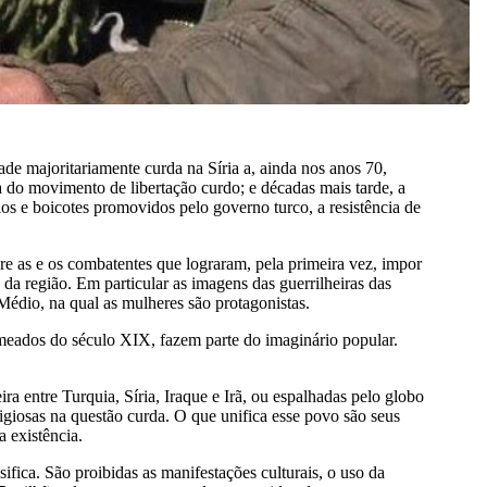
de majoritariamente curda na Síria a, ainda nos anos 70,
a do movimento de libertação curdo; e décadas mais tarde, a
s e boicotes promovidos pelo governo turco, a resistência de
bre as e os combatentes que lograram, pela primeira vez, impor
s da região. Em particular as imagens das guerrilheiras das
édio, na qual as mulheres são protagonistas.
eados do século XIX, fazem parte do imaginário popular.
a entre Turquia, Síria, Iraque e Irã, ou espalhadas pelo globo
igiosas na questão curda. O que unifica esse povo são seus
a existência.
ifica. São proibidas as manifestações culturais, o uso da