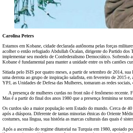
Carolina Peters
Estamos em Kobane, cidade declarada autônoma pelas forças militares 
acolher o então refugiado Abdullah Öcalan, dirigente do Partido dos 
implementar seu modelo de Confederalismo Democrático. Sofrendo ataq
Kobane é fundamental para manter a unidade entre os três cantões cu
Sitiada pelo ISIS por quatro meses, a partir de setembro de 2014, sua
uma derrota ao grupo de inspiração salafista, em fevereiro de 2015 e, a
YPJ, as Unidades de Defesa das Mulheres, tomaram as redes sociais, 
A presença de mulheres curdas no front não é fenômeno recente.
Mas é a partir do final dos anos 1980 que a presença feminina se tor
Os curdos são a maior população sem Estado do mundo. Cerca de 40 milh
após a diáspora. Diferente de tantas minorias étnicas do Oriente Médi
costumes, sua língua, sua história as marcas culturais das quais é sist
Após a ascensão do regime ditatorial na Turquia em 1980, apoiado polí