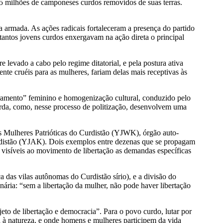
 5 milhões de camponeses curdos removidos de suas terras.
a armada. As ações radicais fortaleceram a presença do partido
 tantos jovens curdos enxergavam na ação direta o principal
 levado a cabo pelo regime ditatorial, e pela postura ativa
te cruéis para as mulheres, fariam delas mais receptivas às
amento” feminino e homogenização cultural, conduzido pelo
curda, como, nesse processo de politização, desenvolvem uma
as Mulheres Patrióticas do Curdistão (YJWK), órgão auto-
Curdistão (YJAK). Dois exemplos entre dezenas que se propagam
r visíveis ao movimento de libertação as demandas específicas
 das vilas autônomas do Curdistão sírio), e a divisão do
ária: “sem a libertação da mulher, não pode haver libertação
jeto de libertação e democracia”. Para o povo curdo, lutar por
da à natureza, e onde homens e mulheres participem da vida