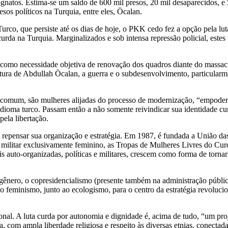
ognatos. Estima-se um saldo de 600 mil presos, 20 mil desaparecidos, e
sos políticos na Turquia, entre eles, Öcalan.
rco, que persiste até os dias de hoje, o PKK cedo fez a opção pela lut
rda na Turquia. Marginalizados e sob intensa repressão policial, estes
 como necessidade objetiva de renovação dos quadros diante do massacre
tura de Abdullah Öcalan, a guerra e o subdesenvolvimento, particularmen
comum, são mulheres alijadas do processo de modernização, “empoder
o idioma turco. Passam então a não somente reivindicar sua identidade 
ela libertação.
 e repensar sua organização e estratégia. Em 1987, é fundada a União d
ço militar exclusivamente feminino, as Tropas de Mulheres Livres do 
ais auto-organizadas, políticas e militares, crescem como forma de torna
gênero, o copresidencialismo (presente também na administração pública
 feminismo, junto ao ecologismo, para o centro da estratégia revolucion
ional. A luta curda por autonomia e dignidade é, acima de tudo, “um pro
, com ampla liberdade religiosa e respeito às diversas etnias, conecta