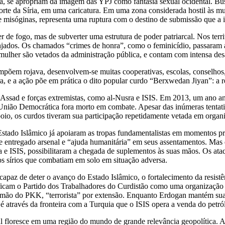
, se apropriam da imagem das YPJ como fantasia sexual ocidental. Busc
Norte da Síria, em uma caricatura. Em uma zona considerada hostil às m
misóginas, representa uma ruptura com o destino de submissão que a im
 de fogo, mas de subverter uma estrutura de poder patriarcal. Nos terr
njados. Os chamados “crimes de honra”, como o feminicídio, passaram 
 mulher são vetados da administração pública, e contam com intensa des
ompõem rojava, desenvolvem-se muitas cooperativas, escolas, conselhos
, e a ação põe em prática o dito popular curdo “Berxwedan Jiyan”: a re
l Assad e forças extremistas, como al-Nusra e ISIS. Em 2013, um ano a
 União Democrática fora morto em combate. Apesar das inúmeras tentativa
poio, os curdos tiveram sua participação repetidamente vetada em organ
 Estado Islâmico já apoiaram as tropas fundamentalistas em momentos p
 e entregado arsenal e “ajuda humanitária” em seus assentamentos. M
e ISIS, possibilitaram a chegada de suplementos às suas mãos. Os ata
os sírios que combatiam em solo em situação adversa.
paz de deter o avanço do Estado Islâmico, o fortalecimento da resistê
ficam o Partido dos Trabalhadores do Curdistão como uma organização t
irmão do PKK, “terrorista” por extensão. Enquanto Erdogan mantém sua
é através da fronteira com a Turquia que o ISIS opera a venda do petró
rcal floresce em uma região do mundo de grande relevância geopolítica. 