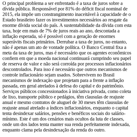
O principal problema a ser enfrentado é a taxa de juros sobre a
dívida pública. Responsável por 81% do déficit fiscal nominal de
2015, ela impõe um constrangimento inaceitável à capacidade de o
Estado brasileiro fazer os investimentos necessários ao resgate da
enorme dívida social do país. A sustentabilidade da dívida com esta
taxa, hoje em mais de 7% de juros reais ao ano, descontada a
inflação esperada, só é possível com a geração de enormes
superávits fiscais primários. Derrubar a taxa de juros, no entanto,
não é apenas um ato de vontade política. O Banco Central fixa a
meta da taxa de juros, mas é necessário que os agentes econômicos
confiem em que a moeda nacional continuará cumprindo seu papel
de reserva de valor e não será corroída por processos inflacionários
descontrolados. Para isso é necessário que outros mecanismos de
controle inflacionário sejam usados. Sobrevivem no Brasil
mecanismos de indexação que projetam para a frente a inflação
passada, em geral atrelados à defesa do capital e do patrimônio.
Serviços públicos concessionados à iniciativa privada, como coleta
de lixo, transporte público e pedágios, têm clausulas de reajuste
anual e mesmo contratos de aluguel de 30 meses têm clausulas de
reajuste anual atrelado a índices inflacionários, enquanto o capital
tenta desindexar salários, pensões e benéficos sociais do salário-
mínimo. Este é um dos cenários mais ocultos da luta de classes,
onde um dos lados tenta manter sua renda perfeitamente indexada,
enquanto clama pela desindexação da renda do outro.