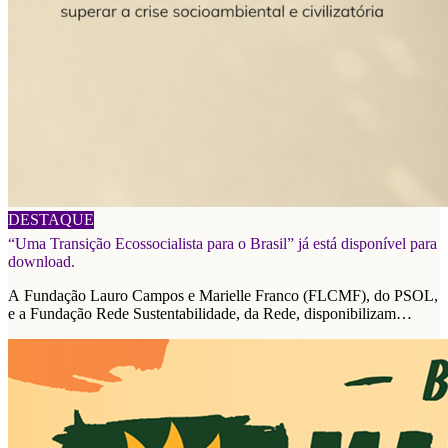
06/08/2026
DESTAQUE
“Uma Transição Ecossocialista para o Brasil” já está disponível para
download.
A Fundação Lauro Campos e Marielle Franco (FLCMF), do PSOL,
e a Fundação Rede Sustentabilidade, da Rede, disponibilizam
plataforma de propostas para as eleições de 2026.