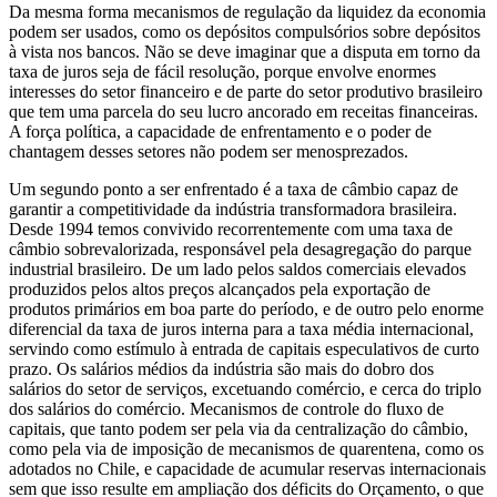
Da mesma forma mecanismos de regulação da liquidez da economia
podem ser usados, como os depósitos compulsórios sobre depósitos
à vista nos bancos. Não se deve imaginar que a disputa em torno da
taxa de juros seja de fácil resolução, porque envolve enormes
interesses do setor financeiro e de parte do setor produtivo brasileiro
que tem uma parcela do seu lucro ancorado em receitas financeiras.
A força política, a capacidade de enfrentamento e o poder de
chantagem desses setores não podem ser menosprezados.
Um segundo ponto a ser enfrentado é a taxa de câmbio capaz de
garantir a competitividade da indústria transformadora brasileira.
Desde 1994 temos convivido recorrentemente com uma taxa de
câmbio sobrevalorizada, responsável pela desagregação do parque
industrial brasileiro. De um lado pelos saldos comerciais elevados
produzidos pelos altos preços alcançados pela exportação de
produtos primários em boa parte do período, e de outro pelo enorme
diferencial da taxa de juros interna para a taxa média internacional,
servindo como estímulo à entrada de capitais especulativos de curto
prazo. Os salários médios da indústria são mais do dobro dos
salários do setor de serviços, excetuando comércio, e cerca do triplo
dos salários do comércio. Mecanismos de controle do fluxo de
capitais, que tanto podem ser pela via da centralização do câmbio,
como pela via de imposição de mecanismos de quarentena, como os
adotados no Chile, e capacidade de acumular reservas internacionais
sem que isso resulte em ampliação dos déficits do Orçamento, o que