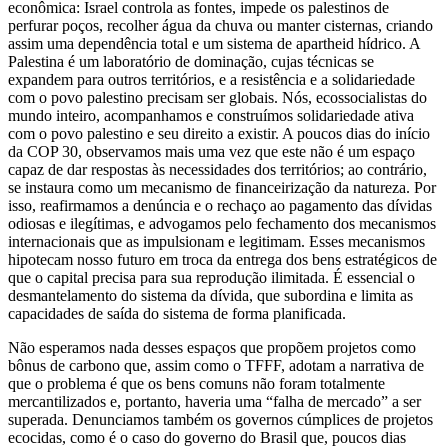
econômica: Israel controla as fontes, impede os palestinos de
perfurar poços, recolher água da chuva ou manter cisternas, criando
assim uma dependência total e um sistema de apartheid hídrico. A
Palestina é um laboratório de dominação, cujas técnicas se
expandem para outros territórios, e a resistência e a solidariedade
com o povo palestino precisam ser globais. Nós, ecossocialistas do
mundo inteiro, acompanhamos e construímos solidariedade ativa
com o povo palestino e seu direito a existir. A poucos dias do início
da COP 30, observamos mais uma vez que este não é um espaço
capaz de dar respostas às necessidades dos territórios; ao contrário,
se instaura como um mecanismo de financeirização da natureza. Por
isso, reafirmamos a denúncia e o rechaço ao pagamento das dívidas
odiosas e ilegítimas, e advogamos pelo fechamento dos mecanismos
internacionais que as impulsionam e legitimam. Esses mecanismos
hipotecam nosso futuro em troca da entrega dos bens estratégicos de
que o capital precisa para sua reprodução ilimitada. É essencial o
desmantelamento do sistema da dívida, que subordina e limita as
capacidades de saída do sistema de forma planificada.
Não esperamos nada desses espaços que propõem projetos como
bônus de carbono que, assim como o TFFF, adotam a narrativa de
que o problema é que os bens comuns não foram totalmente
mercantilizados e, portanto, haveria uma “falha de mercado” a ser
superada. Denunciamos também os governos cúmplices de projetos
ecocidas, como é o caso do governo do Brasil que, poucos dias