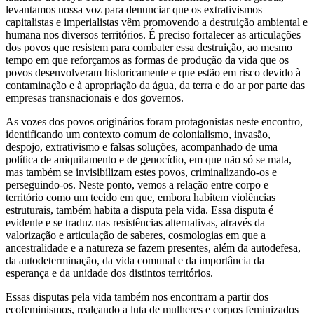
levantamos nossa voz para denunciar que os extrativismos
capitalistas e imperialistas vêm promovendo a destruição ambiental e
humana nos diversos territórios. É preciso fortalecer as articulações
dos povos que resistem para combater essa destruição, ao mesmo
tempo em que reforçamos as formas de produção da vida que os
povos desenvolveram historicamente e que estão em risco devido à
contaminação e à apropriação da água, da terra e do ar por parte das
empresas transnacionais e dos governos.
As vozes dos povos originários foram protagonistas neste encontro,
identificando um contexto comum de colonialismo, invasão,
despojo, extrativismo e falsas soluções, acompanhado de uma
política de aniquilamento e de genocídio, em que não só se mata,
mas também se invisibilizam estes povos, criminalizando-os e
perseguindo-os. Neste ponto, vemos a relação entre corpo e
território como um tecido em que, embora habitem violências
estruturais, também habita a disputa pela vida. Essa disputa é
evidente e se traduz nas resistências alternativas, através da
valorização e articulação de saberes, cosmologias em que a
ancestralidade e a natureza se fazem presentes, além da autodefesa,
da autodeterminação, da vida comunal e da importância da
esperança e da unidade dos distintos territórios.
Essas disputas pela vida também nos encontram a partir dos
ecofeminismos, realçando a luta de mulheres e corpos feminizados