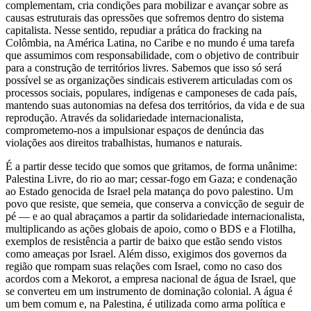
complementam, cria condições para mobilizar e avançar sobre as
causas estruturais das opressões que sofremos dentro do sistema
capitalista. Nesse sentido, repudiar a prática do fracking na
Colômbia, na América Latina, no Caribe e no mundo é uma tarefa
que assumimos com responsabilidade, com o objetivo de contribuir
para a construção de territórios livres. Sabemos que isso só será
possível se as organizações sindicais estiverem articuladas com os
processos sociais, populares, indígenas e camponeses de cada país,
mantendo suas autonomias na defesa dos territórios, da vida e de sua
reprodução. Através da solidariedade internacionalista,
comprometemo-nos a impulsionar espaços de denúncia das
violações aos direitos trabalhistas, humanos e naturais.
É a partir desse tecido que somos que gritamos, de forma unânime:
Palestina Livre, do rio ao mar; cessar-fogo em Gaza; e condenação
ao Estado genocida de Israel pela matança do povo palestino. Um
povo que resiste, que semeia, que conserva a convicção de seguir de
pé — e ao qual abraçamos a partir da solidariedade internacionalista,
multiplicando as ações globais de apoio, como o BDS e a Flotilha,
exemplos de resistência a partir de baixo que estão sendo vistos
como ameaças por Israel. Além disso, exigimos dos governos da
região que rompam suas relações com Israel, como no caso dos
acordos com a Mekorot, a empresa nacional de água de Israel, que
se converteu em um instrumento de dominação colonial. A água é
um bem comum e, na Palestina, é utilizada como arma política e