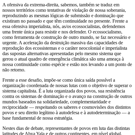
A ofensiva da extrema-direita, sabemos, também se traduz em
nossos territórios como tentativas de violação de nossa soberania,
reproduzindo as mesmas lógicas de submissão e dominação que
existiram no passado e que têm continuidade no presente. Frente a
essa ofensiva imperialista, nós, as/os ecossocialistas, defendemos
uma frente única para resistir e nos defender. O ecossocialismo,
como ferramenta de construção de outro mundo, se faz necessário e
urgente. A aceleração da destruição massiva das capacidades de
reprodução dos ecossistemas e o caráter neocolonial e imperialista
das supostas alternativas apresentadas pelo mesmo sistema que
gerou o atual quadro de emergência climática são uma ameaça à
nossa continuidade como espécie e estão nos levando a um ponto de
não retorno.
Frente a esse desafio, impõe-se como única saída possível a
organização coordenada de nossas lutas com o objetivo de superar o
sistema capitalista. É a luta organizada dos povos, sua resistência
contra os sistemas de dominação e o avanço na construção de outros
mundos baseados na solidariedade, complementaridade e
reciprocidade — respeitando os saberes e cosmovisões dos distintos
povos e seu direito legítimo à autodefesa e à autodeterminação — a
base fundamental de nossa estratégia.
Nestes dias de debate, representantes de povos em luta das distintas
latitudes de Abya Yala e de outros continentes, em nível global,