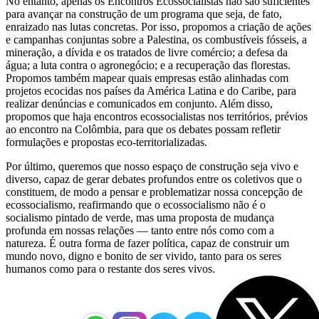
No entanto, apenas os Encontros Ecossocialistas não são suficientes
para avançar na construção de um programa que seja, de fato,
enraizado nas lutas concretas. Por isso, propomos a criação de ações
e campanhas conjuntas sobre a Palestina, os combustíveis fósseis, a
mineração, a dívida e os tratados de livre comércio; a defesa da
água; a luta contra o agronegócio; e a recuperação das florestas.
Propomos também mapear quais empresas estão alinhadas com
projetos ecocidas nos países da América Latina e do Caribe, para
realizar denúncias e comunicados em conjunto. Além disso,
propomos que haja encontros ecossocialistas nos territórios, prévios
ao encontro na Colômbia, para que os debates possam refletir
formulações e propostas eco-territorializadas.
Por último, queremos que nosso espaço de construção seja vivo e
diverso, capaz de gerar debates profundos entre os coletivos que o
constituem, de modo a pensar e problematizar nossa concepção de
ecossocialismo, reafirmando que o ecossocialismo não é o
socialismo pintado de verde, mas uma proposta de mudança
profunda em nossas relações — tanto entre nós como com a
natureza. É outra forma de fazer política, capaz de construir um
mundo novo, digno e bonito de ser vivido, tanto para os seres
humanos como para o restante dos seres vivos.