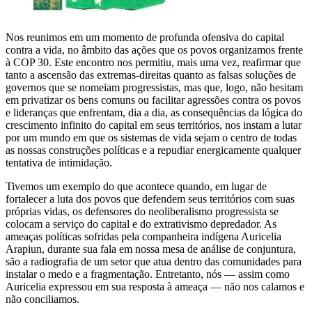
Nos reunimos em um momento de profunda ofensiva do capital
contra a vida, no âmbito das ações que os povos organizamos frente
à COP 30. Este encontro nos permitiu, mais uma vez, reafirmar que
tanto a ascensão das extremas-direitas quanto as falsas soluções de
governos que se nomeiam progressistas, mas que, logo, não hesitam
em privatizar os bens comuns ou facilitar agressões contra os povos
e lideranças que enfrentam, dia a dia, as consequências da lógica do
crescimento infinito do capital em seus territórios, nos instam a lutar
por um mundo em que os sistemas de vida sejam o centro de todas
as nossas construções políticas e a repudiar energicamente qualquer
tentativa de intimidação.
Tivemos um exemplo do que acontece quando, em lugar de
fortalecer a luta dos povos que defendem seus territórios com suas
próprias vidas, os defensores do neoliberalismo progressista se
colocam a serviço do capital e do extrativismo depredador. As
ameaças políticas sofridas pela companheira indígena Auricelia
Arapiun, durante sua fala em nossa mesa de análise de conjuntura,
são a radiografia de um setor que atua dentro das comunidades para
instalar o medo e a fragmentação. Entretanto, nós — assim como
Auricelia expressou em sua resposta à ameaça — não nos calamos e
não conciliamos.