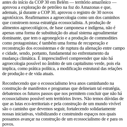
antes do início da COP 30 em Belém — território amazônico —
aprovou a exploração de petróleo na foz do Amazonas e que,
ademais, já durante a COP 30, aprovou o registro de 30 novos
agrotóxicos. Reafirmamos a agroecologia como um dos caminhos
que constroem nossa estratégia ecossocialista. A produção de
alimentos agroecológicos, de base camponesa e indígena, não é
apenas uma forma de substituição do atual sistema agroalimentar
dominante, que tem o agronegócio e a produção de commodities
como protagonistas; é também uma forma de recuperação e
reconstrução dos ecossistemas e de ruptura da alienação entre campo
e cidade, sendo, portanto, fundamental no enfrentamento da
mudança climática. É imprescindível compreender que não há
agroecologia possível no âmbito de um capitalismo verde, pois ela
implica, como prática política, a modificação estrutural das relações
de produção e de vida atuais.
Reconhecendo que o ecossocialismo leva anos caminhando na
construção de manifestos e programas que delineiam tal estratégia,
debatemos os futuros passos que nos permitem concluir que não há
ecossocialismo possível sem territórios livres. Não temos dúvidas de
que as lutas eco-territoriais e pela construção de um mundo vivível
são o caminho que devemos seguir, fortalecendo solidariamente
nossas iniciativas, visibilizando e construindo espaços nos quais
possamos avançar na construção de um ecossocialismo de e para os
povos.