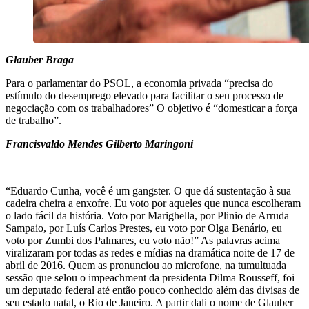
Glauber Braga
Para o parlamentar do PSOL, a economia privada “precisa do
estímulo do desemprego elevado para facilitar o seu processo de
negociação com os trabalhadores” O objetivo é “domesticar a força
de trabalho”.
Francisvaldo Mendes Gilberto Maringoni
“Eduardo Cunha, você é um gangster. O que dá sustentação à sua
cadeira cheira a enxofre. Eu voto por aqueles que nunca escolheram
o lado fácil da história. Voto por Marighella, por Plinio de Arruda
Sampaio, por Luís Carlos Prestes, eu voto por Olga Benário, eu
voto por Zumbi dos Palmares, eu voto não!” As palavras acima
viralizaram por todas as redes e mídias na dramática noite de 17 de
abril de 2016. Quem as pronunciou ao microfone, na tumultuada
sessão que selou o impeachment da presidenta Dilma Rousseff, foi
um deputado federal até então pouco conhecido além das divisas de
seu estado natal, o Rio de Janeiro. A partir dali o nome de Glauber