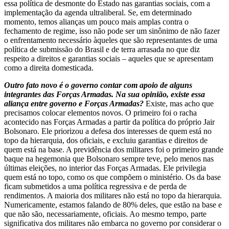
essa política de desmonte do Estado nas garantias sociais, com a
implementação da agenda ultraliberal. Se, em determinado
momento, temos alianças um pouco mais amplas contra o
fechamento de regime, isso não pode ser um sinônimo de não fazer
o enfrentamento necessário àqueles que são representantes de uma
política de submissão do Brasil e de terra arrasada no que diz
respeito a direitos e garantias sociais – aqueles que se apresentam
como a direita domesticada.
Outro fato novo é o governo contar com apoio de alguns
integrantes das Forças Armadas. Na sua opinião, existe essa
aliança entre governo e Forças Armadas?
Existe, mas acho que
precisamos colocar elementos novos. O primeiro foi o racha
acontecido nas Forças Armadas a partir da política do próprio Jair
Bolsonaro. Ele priorizou a defesa dos interesses de quem está no
topo da hierarquia, dos oficiais, e excluiu garantias e direitos de
quem está na base. A previdência dos militares foi o primeiro grande
baque na hegemonia que Bolsonaro sempre teve, pelo menos nas
últimas eleições, no interior das Forças Armadas. Ele privilegia
quem está no topo, como os que compõem o ministério. Os da base
ficam submetidos a uma política regressiva e de perda de
rendimentos. A maioria dos militares não está no topo da hierarquia.
Numericamente, estamos falando de 80% deles, que estão na base e
que não são, necessariamente, oficiais. Ao mesmo tempo, parte
significativa dos militares não embarca no governo por considerar o