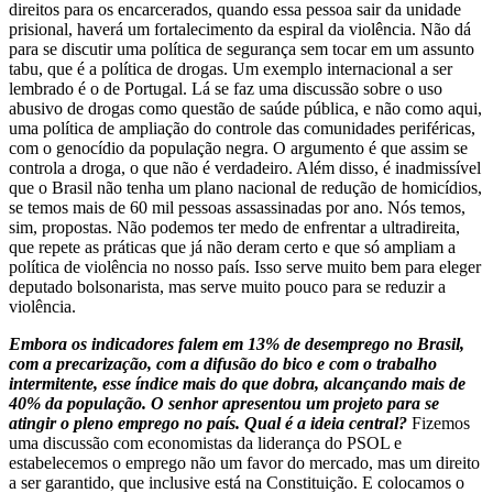
direitos para os encarcerados, quando essa pessoa sair da unidade
prisional, haverá um fortalecimento da espiral da violência. Não dá
para se discutir uma política de segurança sem tocar em um assunto
tabu, que é a política de drogas. Um exemplo internacional a ser
lembrado é o de Portugal. Lá se faz uma discussão sobre o uso
abusivo de drogas como questão de saúde pública, e não como aqui,
uma política de ampliação do controle das comunidades periféricas,
com o genocídio da população negra. O argumento é que assim se
controla a droga, o que não é verdadeiro. Além disso, é inadmissível
que o Brasil não tenha um plano nacional de redução de homicídios,
se temos mais de 60 mil pessoas assassinadas por ano. Nós temos,
sim, propostas. Não podemos ter medo de enfrentar a ultradireita,
que repete as práticas que já não deram certo e que só ampliam a
política de violência no nosso país. Isso serve muito bem para eleger
deputado bolsonarista, mas serve muito pouco para se reduzir a
violência.
Embora os indicadores falem em 13% de desemprego no Brasil,
com a precarização, com a difusão do bico e com o trabalho
intermitente, esse índice mais do que dobra, alcançando mais de
40% da população. O senhor apresentou um projeto para se
atingir o pleno emprego no país. Qual é a ideia central?
Fizemos
uma discussão com economistas da liderança do PSOL e
estabelecemos o emprego não um favor do mercado, mas um direito
a ser garantido, que inclusive está na Constituição. E colocamos o