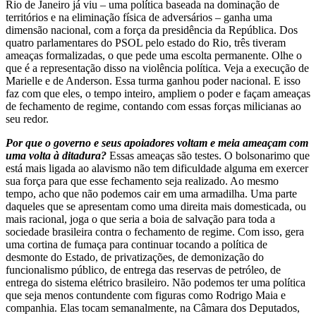
Rio de Janeiro já viu – uma política baseada na dominação de
territórios e na eliminação física de adversários – ganha uma
dimensão nacional, com a força da presidência da República. Dos
quatro parlamentares do PSOL pelo estado do Rio, três tiveram
ameaças formalizadas, o que pede uma escolta permanente. Olhe o
que é a representação disso na violência política. Veja a execução de
Marielle e de Anderson. Essa turma ganhou poder nacional. E isso
faz com que eles, o tempo inteiro, ampliem o poder e façam ameaças
de fechamento de regime, contando com essas forças milicianas ao
seu redor.
Por que o governo e seus apoiadores voltam e meia ameaçam com
uma volta à ditadura?
Essas ameaças são testes. O bolsonarimo que
está mais ligada ao alavismo não tem dificuldade alguma em exercer
sua força para que esse fechamento seja realizado. Ao mesmo
tempo, acho que não podemos cair em uma armadilha. Uma parte
daqueles que se apresentam como uma direita mais domesticada, ou
mais racional, joga o que seria a boia de salvação para toda a
sociedade brasileira contra o fechamento de regime. Com isso, gera
uma cortina de fumaça para continuar tocando a política de
desmonte do Estado, de privatizações, de demonização do
funcionalismo público, de entrega das reservas de petróleo, de
entrega do sistema elétrico brasileiro. Não podemos ter uma política
que seja menos contundente com figuras como Rodrigo Maia e
companhia. Elas tocam semanalmente, na Câmara dos Deputados,