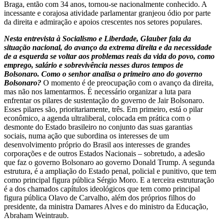
Braga, então com 34 anos, tornou-se nacionalmente conhecido. A
incessante e corajosa atividade parlamentar granjeou ódio por parte
da direita e admiração e apoios crescentes nos setores populares.
Nesta entrevista à Socialismo e Liberdade, Glauber fala da
situação nacional, do avanço da extrema direita e da necessidade
de a esquerda se voltar aos problemas reais da vida do povo, como
emprego, salário e sobrevivência nesses duros tempos de
Bolsonaro. Como o senhor analisa o primeiro ano do governo
Bolsonaro?
O momento é de preocupação com o avanço da direita,
mas não nos lamentarmos. É necessário organizar a luta para
enfrentar os pilares de sustentação do governo de Jair Bolsonaro.
Esses pilares são, prioritariamente, três. Em primeiro, está o pilar
econômico, a agenda ultraliberal, colocada em prática com o
desmonte do Estado brasileiro no conjunto das suas garantias
sociais, numa ação que subordina os interesses de um
desenvolvimento próprio do Brasil aos interesses de grandes
corporações e de outros Estados Nacionais – sobretudo, a adesão
que faz o governo Bolsonaro ao governo Donald Trump. A segunda
estrutura, é a ampliação do Estado penal, policial e punitivo, que tem
como principal figura pública Sérgio Moro. E a terceira estruturação
é a dos chamados capítulos ideológicos que tem como principal
figura pública Olavo de Carvalho, além dos próprios filhos do
presidente, da ministra Damares Alves e do ministro da Educação,
Abraham Weintraub.