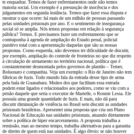
te enquadrar. Temos de fazer enfrentamentos onde não temos
maioria social. Um exemplo é a presunção de inocência e dos
julgamentos em segunda instância. Temos que fazer essa disputa e
mostrar o que ocorre: há mais de um milhão de pessoas passando
pelas unidades prisionais por ano. E o sentimento de insegurança
social só se amplia. Nós temos propostas em relação à segurança
pública? Temos. E precisamos fazer um enfrentamento que se
contraponha à agenda de ampliação do Estado penal, policial
punitivo total com a apresentação daquelas que são as nossas
propostas. Como esquerda, não devemos ter dificuldade de discutir,
por exemplo, ampliação do controle de fronteiras no que diz respeito
à circulação de armamento no território nacional, política que é
constantemente desmontada pelos governos de plantão – Temer,
Bolsonaro e companhia. Veja um exemplo: o Rio de Janeiro não tem
fábricas de fuzis. Todo mundo fala da entrada desse tipo de arma
pela baía de Guanabara. Muitos dos que facilitam essa entrada
podem estar ligados e relacionados aos poderes, como se viu com a
prisão daquele que seria o executor de Marielle, o Ronnie Lessa. Ele
possuía uma grande quantidade de fuzis. E mais, não dá para
discutir diminuição de violência no Brasil sem discutir as unidades
prisionais brasileiras. Apresentei uma proposta que cria um Plano
Nacional de Educação nas unidades prisionais, atuando diretamente
sobre a política de hiper encarceramento. A proposta trabalha a
remissão, mas ao mesmo tempo, trabalha alternativas para a garantia
de direito de quem está nas unidades. É algo óbvio: se não houver