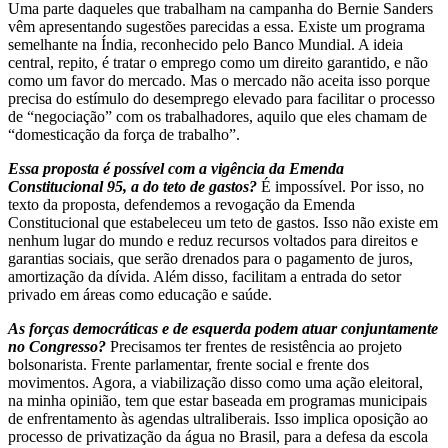
Uma parte daqueles que trabalham na campanha do Bernie Sanders
vêm apresentando sugestões parecidas a essa. Existe um programa
semelhante na Índia, reconhecido pelo Banco Mundial. A ideia
central, repito, é tratar o emprego como um direito garantido, e não
como um favor do mercado. Mas o mercado não aceita isso porque
precisa do estímulo do desemprego elevado para facilitar o processo
de “negociação” com os trabalhadores, aquilo que eles chamam de
“domesticação da força de trabalho”.
Essa proposta é possível com a vigência da Emenda
Constitucional 95, a do teto de gastos?
É impossível. Por isso, no
texto da proposta, defendemos a revogação da Emenda
Constitucional que estabeleceu um teto de gastos. Isso não existe em
nenhum lugar do mundo e reduz recursos voltados para direitos e
garantias sociais, que serão drenados para o pagamento de juros,
amortização da dívida. Além disso, facilitam a entrada do setor
privado em áreas como educação e saúde.
As forças democráticas e de esquerda podem atuar conjuntamente
no Congresso?
Precisamos ter frentes de resistência ao projeto
bolsonarista. Frente parlamentar, frente social e frente dos
movimentos. Agora, a viabilização disso como uma ação eleitoral,
na minha opinião, tem que estar baseada em programas municipais
de enfrentamento às agendas ultraliberais. Isso implica oposição ao
processo de privatização da água no Brasil, para a defesa da escola