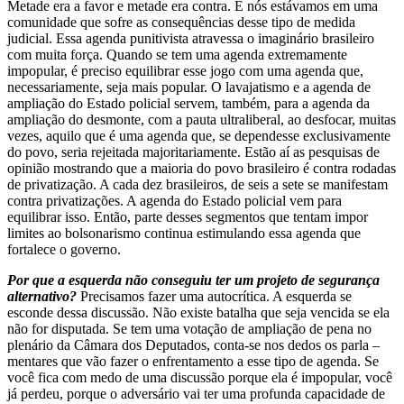
Metade era a favor e metade era contra. E nós estávamos em uma
comunidade que sofre as consequências desse tipo de medida
judicial. Essa agenda punitivista atravessa o imaginário brasileiro
com muita força. Quando se tem uma agenda extremamente
impopular, é preciso equilibrar esse jogo com uma agenda que,
necessariamente, seja mais popular. O lavajatismo e a agenda de
ampliação do Estado policial servem, também, para a agenda da
ampliação do desmonte, com a pauta ultraliberal, ao desfocar, muitas
vezes, aquilo que é uma agenda que, se dependesse exclusivamente
do povo, seria rejeitada majoritariamente. Estão aí as pesquisas de
opinião mostrando que a maioria do povo brasileiro é contra rodadas
de privatização. A cada dez brasileiros, de seis a sete se manifestam
contra privatizações. A agenda do Estado policial vem para
equilibrar isso. Então, parte desses segmentos que tentam impor
limites ao bolsonarismo continua estimulando essa agenda que
fortalece o governo.
Por que a esquerda não conseguiu ter um projeto de segurança
alternativo?
Precisamos fazer uma autocrítica. A esquerda se
esconde dessa discussão. Não existe batalha que seja vencida se ela
não for disputada. Se tem uma votação de ampliação de pena no
plenário da Câmara dos Deputados, conta-se nos dedos os parla –
mentares que vão fazer o enfrentamento a esse tipo de agenda. Se
você fica com medo de uma discussão porque ela é impopular, você
já perdeu, porque o adversário vai ter uma profunda capacidade de