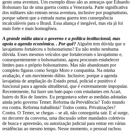
gesto uma aventura. Um exemplo disso são as ameaças que Eduardo
Bolsonaro faz de uma guerra contra a Venezuela. Parte significativa
dos militares não entram nessa aventura, inclusive por pragmatismo,
porque sabem que a entrada numa guerra tem consequência
incalculáveis para o Brasil. Essa aliança é inegável, mas ela já foi
mais forte e mais homogênea.
A grande mídia ataca o governo e a política institucional, mas
apoia a agenda econômica. . Por quê?
Alguém tem dúvida que o
lavajatismo fortaleceu o bolsonarismo? Eu não tenho nenhuma
dúvida. Esses mesmos veículos que fortaleceram o lavajatismo e,
consequentemente o bolsonarismo, agora procuram estabelecer
limites para o próprio bolsonarismo. Mas não abandonam por
completo figuras como Sergio Moro e companhia. Na minha
avaliação, é um movimento dúbio. Inclusive, porque a agenda
lavajatista de ampliação do Estado penal, policial e punitivo é
funcional para a agenda ultraliberal, que é extremamente impopular.
Recentemente, fui fazer um bate-papo com estudantes em Acari,
bairro do Rio de Janeiro. Eu perguntava sobre as medidas adotadas
ainda pelo governo Temer. Reforma da Previdência? Todo mundo
era contra. Reforma trabalhista? Todos contra. Privatizações?
Contra. O Temer, se chegas – se ali, não conseguiria sair. E aí surge,
no decorrer da conversa, uma discussão sobre mandados coletivos
de busca e apreensão, ou autorização judicial para entrar em várias
residências ao mesmo tempo. Nesse momento, o pessoal rachou.