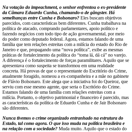
Na votação do impeachment, o senhor enfrentou o ex-presidente
da Câmara Eduardo Cunha, chamando-o de gângster. Há
semelhanças entre Cunha e Bolsonaro?
Eles buscam objetivos
parecidos, com características bem diferentes. Cunha trabalhava na
política de atacado, comprando parlamentares, apoio político e
fazendo negócios com todo tipo de ação governamental, por meio
do poder como deputado federal. Agora, estamos falando de uma
família que tem relações estreitas com a milícia do estado do Rio de
Janeiro e que, propagando uma “nova política”, exibe as mesmas
práticas de fortalecimento da política do “toma lá, dá cá” no varejo.
A diferença é o fortalecimento de forças paramilitares. Aquilo que se
apresentava como suspeita se transformou em uma realidade
concreta. Há provas de que o representante do Escritório do Crime,
atualmente foragido, nomeou a ex-companheira e a mãe no gabinete
de Flávio Bolsonaro. Este alega que a iniciativa foi do Queiroz, que
serviu com esse mesmo agente, que seria o Escritório do Crime.
Estamos falando de uma família com relações estreitas com a
milícia. Portanto, o objetivo patrimonial e financeiro é parecido, mas
as características da política de Eduardo Cunha e de Jair Bolsonaro
são diferentes.
Nunca tivemos o crime organizado entranhado na estrutura do
Estado, tal como agora. O que isso muda na política brasileira e
na relação com a sociedade?
Muda muito. Aquilo que o estado do