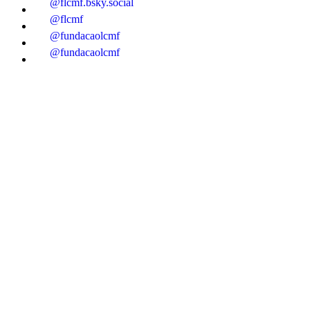
@flcmf.bsky.social
@flcmf
@fundacaolcmf
@fundacaolcmf