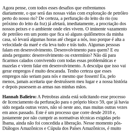
Agora pense, com todos esses desafios que enfrentamos
diariamente, o que será das nossas vidas com exploração de petróleo
perto do nosso rio? De certeza, a perfuração do leito do rio (ou
próximo do leito da foz) já afetará, imediatamente, a procriação dos
nossos peixes e o ambiente onde eles vivem. O iminente vazamento
de petróleo em um ponto que fica só alguns quilômetros da minha
casa, só levará algumas horas até chegar a nós, isso porque é alta a
velocidade da maré e ela leva tudo e trás tudo. Algumas pessoas
falam em desenvolvimento. Desenvolvimento para quem? E eu
ainda pergunto: desenvolvimento ou extermínio? Não dá para
ficarmos calados convivendo com todas essas problemáticas e
mazelas e virem falar em desenvolvimento. A desculpa que isso vai
gerar empregos é muito descarada. Tenho certeza que esses
empregos não seriam para nós e mesmo que fossem! Eu, pelo
menos, jamais aceitaria que destruíssem meu lugar e a nossa história
e depois pusessem as armas nas minhas mãos.
Hannah Balieiro:
A Petrobras ainda está solicitando esse processo
de licenciamento da perfuração para o próprio bloco 59, que já havia
sido negada outras vezes, não só neste ano, mas muitas outras vezes
em anos passado. Este é um processo que corre desde 2018 e,
justamente por não cumprir as normativas técnicas exigidas pelo
Ibama, ainda não foi concedida a liberação. Nesse momento pós-
Diálogos Amazônicos e Cúpula dos Países Amazônicos, é muito