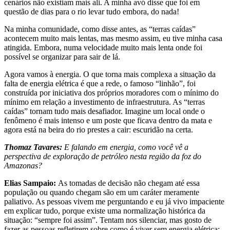
cenários não existiam mais ali. A minha avó disse que foi em
questão de dias para o rio levar tudo embora, do nada!
Na minha comunidade, como disse antes, as “terras caídas”
acontecem muito mais lentas, mas mesmo assim, eu tive minha casa
atingida. Embora, numa velocidade muito mais lenta onde foi
possível se organizar para sair de lá.
Agora vamos à energia. O que torna mais complexa a situação da
falta de energia elétrica é que a rede, o famoso “linhão”, foi
construída por iniciativa dos próprios moradores com o mínimo do
mínimo em relação a investimento de infraestrutura. As “terras
caídas” tornam tudo mais desafiador. Imagine um local onde o
fenômeno é mais intenso e um poste que ficava dentro da mata e
agora está na beira do rio prestes a cair: escuridão na certa.
Thomaz Tavares:
E falando em energia, como você vê a
perspectiva de exploração de petróleo nesta região da foz do
Amazonas?
Elias Sampaio:
As tomadas de decisão não chegam até essa
população ou quando chegam são em um caráter meramente
paliativo. As pessoas vivem me perguntando e eu já vivo impaciente
em explicar tudo, porque existe uma normalização histórica da
situação: “sempre foi assim”. Tentam nos silenciar, mas gosto de
fazer as pessoas refletirem sobre como é viver sem energia elétrica: