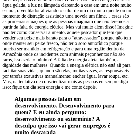
água gelada, a luz na lâmpada clareando a casa em uma noite muito
escura, o ventilador aliviando o calor de um dia muito quente ou um
momento de distração assistindo uma novela um filme… essas são
as primeiras situações que as pessoas imaginam que não teremos a
partir da falta de energia elétrica. Mas vai muito além disso! Imagine
não ter como conservar alimento, aquele pescador que tem que
vender seu peixe mais barato para o “atravessador” porque não tem
onde manter seu peixe fresco, não ter o soro antiofídico porque
precisa ser mantido em refrigeração e para uma região dentro da
Amazônia onde os incidentes com animais peçonhentos não são
raros, isso seria o mínimo! A falta de energia afeta, também, a
dignidade das mulheres. Quando a energia elétrica não está ali para
facilitar suas vidas, quando são elas, muitas vezes, as responsáveis
por tarefas exaustivas manualmente: encher água, lavar roupa, etc.
Mas, na tentativa de conscientizar mais as pessoas eu sempre digo
isso: fique um dia sem energia e me conte depois.
Algumas pessoas falam em
desenvolvimento. Desenvolvimento para
quem? E eu ainda pergunto:
desenvolvimento ou extermínio? A
desculpa que isso vai gerar empregos é
muito descarada