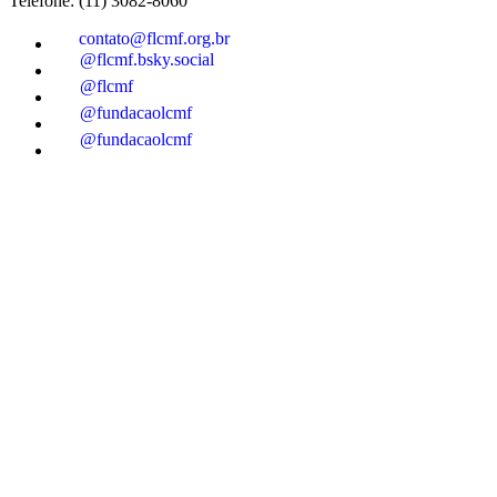
Telefone: (11) 3082-8060
contato@flcmf.org.br
@flcmf.bsky.social
@flcmf
@fundacaolcmf
@fundacaolcmf