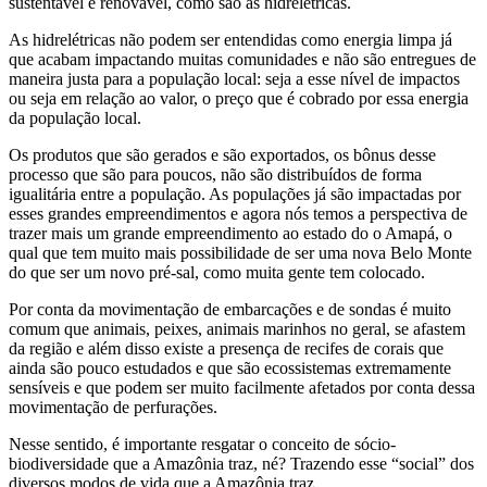
sustentável e renovável, como são as hidrelétricas.
As hidrelétricas não podem ser entendidas como energia limpa já
que acabam impactando muitas comunidades e não são entregues de
maneira justa para a população local: seja a esse nível de impactos
ou seja em relação ao valor, o preço que é cobrado por essa energia
da população local.
Os produtos que são gerados e são exportados, os bônus desse
processo que são para poucos, não são distribuídos de forma
igualitária entre a população. As populações já são impactadas por
esses grandes empreendimentos e agora nós temos a perspectiva de
trazer mais um grande empreendimento ao estado do o Amapá, o
qual que tem muito mais possibilidade de ser uma nova Belo Monte
do que ser um novo pré-sal, como muita gente tem colocado.
Por conta da movimentação de embarcações e de sondas é muito
comum que animais, peixes, animais marinhos no geral, se afastem
da região e além disso existe a presença de recifes de corais que
ainda são pouco estudados e que são ecossistemas extremamente
sensíveis e que podem ser muito facilmente afetados por conta dessa
movimentação de perfurações.
Nesse sentido, é importante resgatar o conceito de sócio-
biodiversidade que a Amazônia traz, né? Trazendo esse “social” dos
diversos modos de vida que a Amazônia traz.