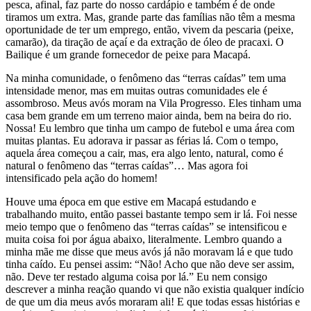
pesca, afinal, faz parte do nosso cardápio e também é de onde
tiramos um extra. Mas, grande parte das famílias não têm a mesma
oportunidade de ter um emprego, então, vivem da pescaria (peixe,
camarão), da tiração de açaí e da extração de óleo de pracaxi. O
Bailique é um grande fornecedor de peixe para Macapá.
Na minha comunidade, o fenômeno das “terras caídas” tem uma
intensidade menor, mas em muitas outras comunidades ele é
assombroso. Meus avós moram na Vila Progresso. Eles tinham uma
casa bem grande em um terreno maior ainda, bem na beira do rio.
Nossa! Eu lembro que tinha um campo de futebol e uma área com
muitas plantas. Eu adorava ir passar as férias lá. Com o tempo,
aquela área começou a cair, mas, era algo lento, natural, como é
natural o fenômeno das “terras caídas”… Mas agora foi
intensificado pela ação do homem!
Houve uma época em que estive em Macapá estudando e
trabalhando muito, então passei bastante tempo sem ir lá. Foi nesse
meio tempo que o fenômeno das “terras caídas” se intensificou e
muita coisa foi por água abaixo, literalmente. Lembro quando a
minha mãe me disse que meus avós já não moravam lá e que tudo
tinha caído. Eu pensei assim: “Não! Acho que não deve ser assim,
não. Deve ter restado alguma coisa por lá.” Eu nem consigo
descrever a minha reação quando vi que não existia qualquer indício
de que um dia meus avós moraram ali! E que todas essas histórias e