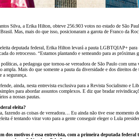
antos Silva, a Erika Hilton, obteve 256.903 votos no estado de São Pau
Brasil. Mas, mais do que isso, posicionaram a garota de Franco da Roch
eleita deputada federal, Erika Hilton levará a pauta LGBTQIAP+ para
bancada do retrocesso. “Estamos plantando e semeando para as próximas
s políticas, a pedagoga que tornou-se vereadora de São Paulo com uma 
mpla. Mais do que somente a pauta da diversidade e dos direitos de tra
e a segurança.
nde, ainda, nesta entrevista exclusiva para a Revista Socialismo e Libe
is simples para abordar assuntos complexos. E diz que bradar reivindi
rios a nossas pautas.
deral eleita?
a, fazendo as coisas de vereadora… Eu ainda não tive esse momento d
leita é tentando virar voto para a gente conseguir eleger o Lula pres
 um dos motivos é essa entrevista, com a primeira deputada federa