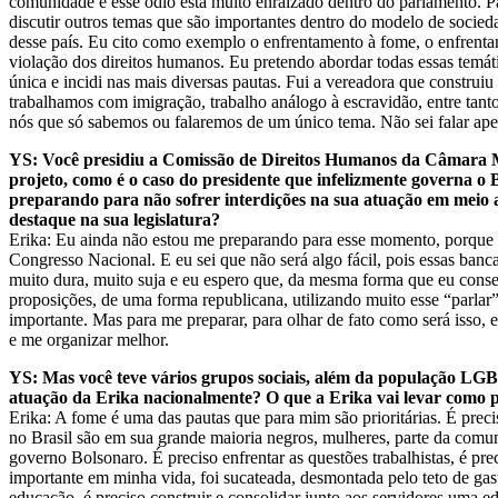
comunidade e esse ódio está muito enraizado dentro do parlamento. P
discutir outros temas que são importantes dentro do modelo de socied
desse país. Eu cito como exemplo o enfrentamento à fome, o enfrentam
violação dos direitos humanos. Eu pretendo abordar todas essas temá
única e incidi nas mais diversas pautas. Fui a vereadora que constr
trabalhamos com imigração, trabalho análogo à escravidão, entre tan
nós que só sabemos ou falaremos de um único tema. Não sei falar ape
YS: Você presidiu a Comissão de Direitos Humanos da Câmara Mun
projeto, como é o caso do presidente que infelizmente governa o 
preparando para não sofrer interdições na sua atuação em meio a
destaque na sua legislatura?
Erika: Eu ainda não estou me preparando para esse momento, porque 
Congresso Nacional. E eu sei que não será algo fácil, pois essas banc
muito dura, muito suja e eu espero que, da mesma forma que eu cons
proposições, de uma forma republicana, utilizando muito esse “parlar”
importante. Mas para me preparar, para olhar de fato como será isso,
e me organizar melhor.
YS: Mas você teve vários grupos sociais, além da população LGB
atuação da Erika nacionalmente? O que a Erika vai levar como paut
Erika: A fome é uma das pautas que para mim são prioritárias. É preci
no Brasil são em sua grande maioria negros, mulheres, parte da com
governo Bolsonaro. É preciso enfrentar as questões trabalhistas, é pre
importante em minha vida, foi sucateada, desmontada pelo teto de gas
educação, é preciso construir e consolidar junto aos servidores uma e