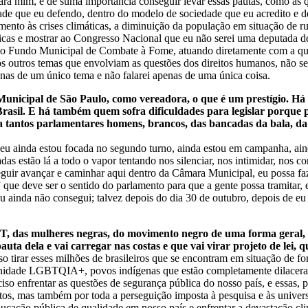
ara mim, é de suma importância conseguir levar essas pautas, como as 
ade que eu defendo, dentro do modelo de sociedade que eu acredito e de
ento às crises climáticas, a diminuição da população em situação de r
ticas e mostrar ao Congresso Nacional que eu não serei uma deputada d
uiu o Fundo Municipal de Combate à Fome, atuando diretamente com a q
tos outros temas que envolviam as questões dos direitos humanos, não 
nas de um único tema e não falarei apenas de uma única coisa.
icipal de São Paulo, como vereadora, o que é um prestígio. Há q
Brasil. E há também quem sofra dificuldades para legislar porque 
 tantos parlamentares homens, brancos, das bancadas da bala, da b
eu ainda estou focada no segundo turno, ainda estou em campanha, ain
adas estão lá a todo o vapor tentando nos silenciar, nos intimidar, nos
eguir avançar e caminhar aqui dentro da Câmara Municipal, eu possa 
 que deve ser o sentido do parlamento para que a gente possa tramitar, e
 eu ainda não consegui; talvez depois do dia 30 de outubro, depois de 
T, das mulheres negras, do movimento negro de uma forma geral, 
a dela e vai carregar nas costas e que vai virar projeto de lei, que
so tirar esses milhões de brasileiros que se encontram em situação de f
unidade LGBTQIA+, povos indígenas que estão completamente dilacerado
ciso enfrentar as questões de segurança pública do nosso país, e essas,
tos, mas também por toda a perseguição imposta à pesquisa e às univers
ducação pública de qualidade em nosso país e enfrentar a devastação cl