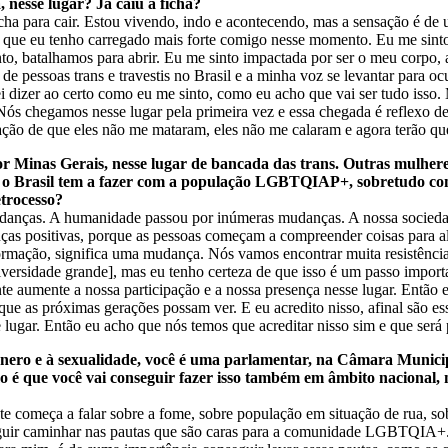
 nesse lugar? Já caiu a ficha?
icha para cair. Estou vivendo, indo e acontecendo, mas a sensação é de
o que eu tenho carregado mais forte comigo nesse momento. Eu me sinto
, batalhamos para abrir. Eu me sinto impactada por ser o meu corpo, 
o de pessoas trans e travestis no Brasil e a minha voz se levantar par
i dizer ao certo como eu me sinto, como eu acho que vai ser tudo isso.
Nós chegamos nesse lugar pela primeira vez e essa chegada é reflexo de
sação de que eles não me mataram, eles não me calaram e agora terão qu
or Minas Gerais, nesse lugar de bancada das trans. Outras mulher
e o Brasil tem a fazer com a população LGBTQIAP+, sobretudo co
trocesso?
mudanças. A humanidade passou por inúmeras mudanças. A nossa socied
ças positivas, porque as pessoas começam a compreender coisas para a
ormação, significa uma mudança. Nós vamos encontrar muita resistência,
iversidade grande], mas eu tenho certeza de que isso é um passo impor
te aumente a nossa participação e a nossa presença nesse lugar. Então e
ue as próximas gerações possam ver. E eu acredito nisso, afinal são es
gar. Então eu acho que nós temos que acreditar nisso sim e que será 
ênero e à sexualidade, você é uma parlamentar, na Câmara Municip
o é que você vai conseguir fazer isso também em âmbito nacional,
nte começa a falar sobre a fome, sobre população em situação de rua, s
seguir caminhar nas pautas que são caras para a comunidade LGBTQIA+. I