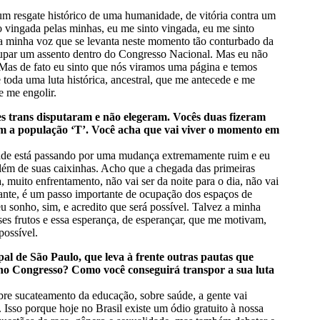
 um resgate histórico de uma humanidade, de vitória contra um
 vingada pelas minhas, eu me sinto vingada, eu me sinto
a minha voz que se levanta neste momento tão conturbado da
a ocupar um assento dentro do Congresso Nacional. Mas eu não
 Mas de fato eu sinto que nós viramos uma página e temos
 toda uma luta histórica, ancestral, que me antecede e me
e me engolir.
es trans disputaram e não elegeram. Vocês duas fizeram
m a população ‘T’. Você acha que vai viver o momento em
ade está passando por uma mudança extremamente ruim e eu
lém de suas caixinhas. Acho que a chegada das primeiras
 muito enfrentamento, não vai ser da noite para o dia, não vai
tante, é um passo importante de ocupação dos espaços de
u sonho, sim, e acredito que será possível. Talvez a minha
ses frutos e essa esperança, de esperançar, que me motivam,
possível.
al de São Paulo, que leva à frente outras pautas que
 no Congresso? Como você conseguirá transpor a sua luta
obre sucateamento da educação, sobre saúde, a gente vai
sso porque hoje no Brasil existe um ódio gratuito à nossa