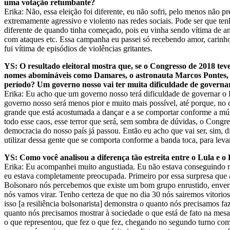
uma votação retumbante?
Erika: Não, essa eleição foi diferente, eu não sofri, pelo menos não p
extremamente agressivo e violento nas redes sociais. Pode ser que ten
diferente de quando tinha começado, pois eu vinha sendo vítima de a
com ataques etc. Essa campanha eu passei só recebendo amor, carinh
fui vítima de episódios de violências gritantes.
YS: O resultado eleitoral mostra que, se o Congresso de 2018 te
nomes abomináveis como Damares, o astronauta Marcos Pontes, Sé
período? Um governo nosso vai ter muita dificuldade de governar
Erika: Eu acho que um governo nosso terá dificuldade de governar o B
governo nosso será menos pior e muito mais possível, até porque, no c
grande que está acostumada a dançar e a se comportar conforme a mú
todo esse caos, esse terror que será, sem sombra de dúvidas, o Congr
democracia do nosso país já passou. Então eu acho que vai ser, sim, 
utilizar dessa gente que se comporta conforme a banda toca, para levar
YS: Como você analisou a diferença tão estreita entre o Lula e o
Erika: Eu acompanhei muito angustiada. Eu não estava conseguindo nem
eu estava completamente preocupada. Primeiro por essa surpresa que 
Bolsonaro nós percebemos que existe um bom grupo enrustido, envergo
nós vamos virar. Tenho certeza de que no dia 30 nós sairemos vitorios
isso [a resiliência bolsonarista] demonstra o quanto nós precisamos 
quanto nós precisamos mostrar à sociedade o que está de fato na mes
o que representou, que fez o que fez, chegando no segundo turno com