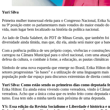
Yuri Silva
Primeira mulher transexual eleita para o Congresso Nacional, Erika S
na 9ª posição entre os parlamentares mais votados do maior estado do 
vida, num lugar bem localizado na história da política nacional.
Ao lado de Duda Salabert, do PDT de Minas Gerais, que também foi 
diversidade ainda tímida, mas que, diz ela, ainda será maior que a 
Com a potência política de seu próprio corpo, vivências e construçõe
carregou na Câmara Municipal para o nível nacional, com uma atuação a
defesa da cultura, o combate à fome, a educação, as pautas climáticas 
Símbolo de uma nova esquerda que emerge no Brasil, Erika Hilton defe
setores progressistas “às bases” e a utilização de uma linguagem ma
população pode dar espaço para discursos extremistas de direita contrá
Yuri Silva: Como estão sendo os primeiros dias como deputada fe
Erika Hilton: Eu ainda estou vivendo como vereadora, vindo à Câmar
vereadora. Acho que a única coisa que eu tenho feito como deputada e
turno. Essa tem sido a minha tarefa mais próxima de uma deputada.
YS: Essa edição da Revista Socialismo e Liberdade é histórica e