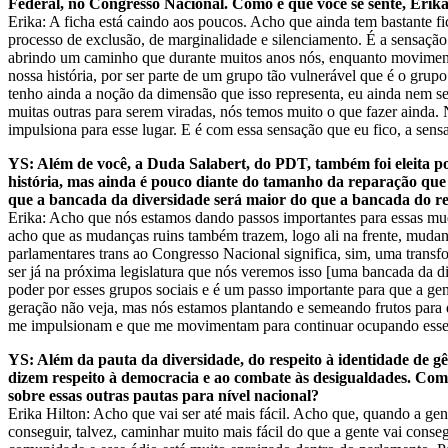
Federal, no Congresso Nacional. Como é que você se sente, Erika,
Erika: A ficha está caindo aos poucos. Acho que ainda tem bastante f
processo de exclusão, de marginalidade e silenciamento. É a sensaçã
abrindo um caminho que durante muitos anos nós, enquanto movimento
nossa história, por ser parte de um grupo tão vulnerável que é o grup
tenho ainda a noção da dimensão que isso representa, eu ainda nem se
muitas outras para serem viradas, nós temos muito o que fazer ainda. 
impulsiona para esse lugar. E é com essa sensação que eu fico, a sen
YS: Além de você, a Duda Salabert, do PDT, também foi eleita p
história, mas ainda é pouco diante do tamanho da reparação qu
que a bancada da diversidade será maior do que a bancada do re
Erika: Acho que nós estamos dando passos importantes para essas 
acho que as mudanças ruins também trazem, logo ali na frente, mudan
parlamentares trans ao Congresso Nacional significa, sim, uma transf
ser já na próxima legislatura que nós veremos isso [uma bancada da d
poder por esses grupos sociais e é um passo importante para que a gen
geração não veja, mas nós estamos plantando e semeando frutos para q
me impulsionam e que me movimentam para continuar ocupando esse lu
YS: Além da pauta da diversidade, do respeito à identidade de g
dizem respeito à democracia e ao combate às desigualdades. Com
sobre essas outras pautas para nível nacional?
Erika Hilton: Acho que vai ser até mais fácil. Acho que, quando a ge
conseguir, talvez, caminhar muito mais fácil do que a gente vai con