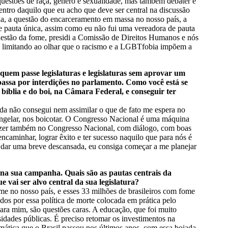
questões de raça, gênero e sexualidade, mas também debater e
ntro daquilo que eu acho que deve ser central na discussão
ua, a questão do encarceramento em massa no nosso país, a
e pauta única, assim como eu não fui uma vereadora de pauta
uestão da fome, presidi a Comissão de Direitos Humanos e nós
se limitando ao olhar que o racismo e a LGBTfobia impõem a
uem passe legislaturas e legislaturas sem aprovar um
passa por interdições no parlamento. Como você está se
íblia e do boi, na Câmara Federal, e conseguir ter
da não consegui nem assimilar o que de fato me espera no
 congelar, nos boicotar. O Congresso Nacional é uma máquina
fazer também no Congresso Nacional, com diálogo, com boas
ncaminhar, lograr êxito e ter sucesso naquilo que para nós é
eu dar uma breve descansada, eu consiga começar a me planejar
na sua campanha. Quais são as pautas centrais da
 vai ser alvo central da sua legislatura?
ome no nosso país, e esses 33 milhões de brasileiros com fome
s por essa política de morte colocada em prática pelo
 para mim, são questões caras. A educação, que foi muito
idades públicas. É preciso retomar os investimentos na
imática que o Brasil passou nos últimos anos, com essa boiada