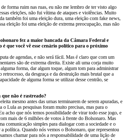
a de forma ruim nas ruas, eu não me lembro de ter visto algo
ssas eleições, não fui vítima de ataques e violências. Muito
ada também foi uma eleição dura, uma eleição com fake news,
ssa eleição foi uma eleição de extrema preocupação, mas não
e Bolsonaro fez a maior bancada da Câmara Federal e
 que você vê esse cenário político para o próximo
puta de agendas, e não será fácil. Mas é claro que com um
entares são de extrema direita. Existe ali uma corja muito
 alguma forma, dar algum toque, algum tom para administrar
retrocesso, da desgraça e da destruição mais brutal que a
apacidade de alguma forma se utilizar desse centrão, se
a que não é rastreado?
o eleita mesmo antes das urnas terminarem de serem apuradas, e
a o Lula as pesquisas foram muito precisas, mas para o
 acho que nós temos possibilidade de virar todo esse jogo, e
o com mais de 6 milhões de votos à frente do Bolsonaro. Mas
 uma comunicação simples para dialogar com a sociedade e o
r a política. Quando nós vemos o Bolsonaro, que representou
isamos chamar para nós a responsabilidade de uma lição de