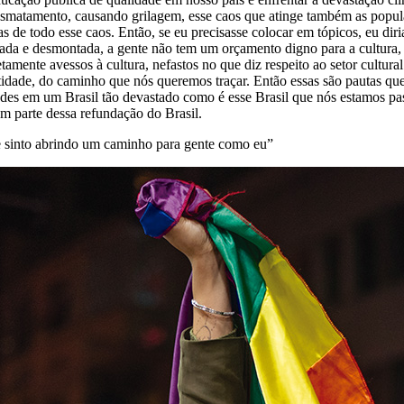
desmatamento, causando grilagem, esse caos que atinge também as popul
 de todo esse caos. Então, se eu precisasse colocar em tópicos, eu dir
teada e desmontada, a gente não tem um orçamento digno para a cultura, 
tamente avessos à cultura, nefastos no que diz respeito ao setor cult
entidade, do caminho que nós queremos traçar. Então essas são pautas q
es em um Brasil tão devastado como é esse Brasil que nós estamos pas
em parte dessa refundação do Brasil.
e sinto abrindo um caminho para gente como eu”