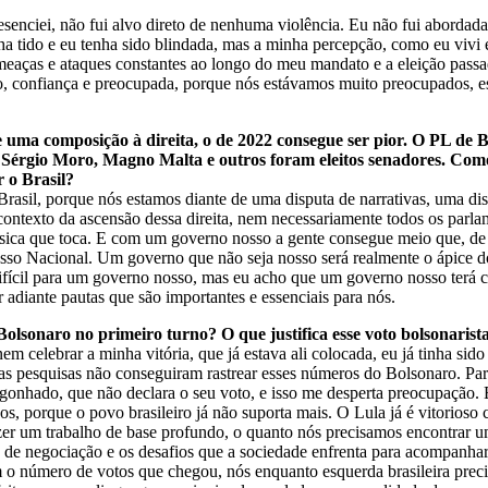
resenciei, não fui alvo direto de nenhuma violência. Eu não fui abordad
ha tido e eu tenha sido blindada, mas a minha percepção, como eu vivi e
meaças e ataques constantes ao longo do meu mandato e a eleição pass
o, confiança e preocupada, porque nós estávamos muito preocupados, e
ve uma composição à direita, o de 2022 consegue ser pior. O PL d
rgio Moro, Magno Malta e outros foram eleitos senadores. Como é
 o Brasil?
rasil, porque nós estamos diante de uma disputa de narrativas, uma dis
ontexto da ascensão dessa direita, nem necessariamente todos os parlam
sica que toca. E com um governo nosso a gente consegue meio que, de
esso Nacional. Um governo que não seja nosso será realmente o ápice do 
difícil para um governo nosso, mas eu acho que um governo nosso terá c
 adiante pautas que são importantes e essenciais para nós.
 Bolsonaro no primeiro turno? O que justifica esse voto bolsonarist
 celebrar a minha vitória, que já estava ali colocada, eu já tinha sid
as pesquisas não conseguiram rastrear esses números do Bolsonaro. Par
nhado, que não declara o seu voto, e isso me desperta preocupação. Eu
os, porque o povo brasileiro já não suporta mais. O Lula já é vitorios
fazer um trabalho de base profundo, o quanto nós precisamos encontrar
a de negociação e os desafios que a sociedade enfrenta para acompanha
 o número de votos que chegou, nós enquanto esquerda brasileira prec