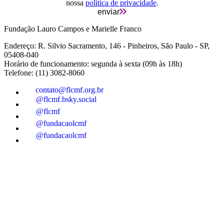
nossa
política de privacidade
.
enviar
Fundação Lauro Campos e Marielle Franco
Endereço: R. Silvio Sacramento, 146 - Pinheiros, São Paulo - SP,
05408-040
Horário de funcionamento: segunda à sexta (09h às 18h)
Telefone: (11) 3082-8060
contato@flcmf.org.br
@flcmf.bsky.social
@flcmf
@fundacaolcmf
@fundacaolcmf