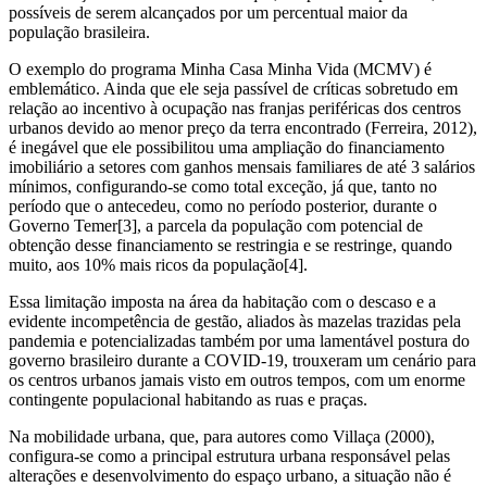
possíveis de serem alcançados por um percentual maior da
população brasileira.
O exemplo do programa Minha Casa Minha Vida (MCMV) é
emblemático. Ainda que ele seja passível de críticas sobretudo em
relação ao incentivo à ocupação nas franjas periféricas dos centros
urbanos devido ao menor preço da terra encontrado (Ferreira, 2012),
é inegável que ele possibilitou uma ampliação do financiamento
imobiliário a setores com ganhos mensais familiares de até 3 salários
mínimos, configurando-se como total exceção, já que, tanto no
período que o antecedeu, como no período posterior, durante o
Governo Temer[3], a parcela da população com potencial de
obtenção desse financiamento se restringia e se restringe, quando
muito, aos 10% mais ricos da população[4].
Essa limitação imposta na área da habitação com o descaso e a
evidente incompetência de gestão, aliados às mazelas trazidas pela
pandemia e potencializadas também por uma lamentável postura do
governo brasileiro durante a COVID-19, trouxeram um cenário para
os centros urbanos jamais visto em outros tempos, com um enorme
contingente populacional habitando as ruas e praças.
Na mobilidade urbana, que, para autores como Villaça (2000),
configura-se como a principal estrutura urbana responsável pelas
alterações e desenvolvimento do espaço urbano, a situação não é