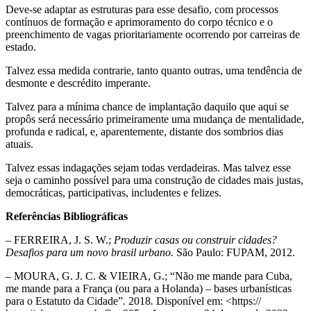
Deve-se adaptar as estruturas para esse desafio, com processos
contínuos de formação e aprimoramento do corpo técnico e o
preenchimento de vagas prioritariamente ocorrendo por carreiras de
estado.
Talvez essa medida contrarie, tanto quanto outras, uma tendência de
desmonte e descrédito imperante.
Talvez para a mínima chance de implantação daquilo que aqui se
propôs será necessário primeiramente uma mudança de mentalidade,
profunda e radical, e, aparentemente, distante dos sombrios dias
atuais.
Talvez essas indagações sejam todas verdadeiras. Mas talvez esse
seja o caminho possível para uma construção de cidades mais justas,
democráticas, participativas, includentes e felizes.
Referências Bibliográficas
– FERREIRA, J. S. W.;
Produzir casas ou construir cidades?
Desafios para um novo brasil urbano.
São Paulo: FUPAM, 2012.
– MOURA, G. J. C. & VIEIRA, G.; “Não me mande para Cuba,
me mande para a França (ou para a Holanda) – bases urbanísticas
para o Estatuto da Cidade”
.
2018
.
Disponível em: <https://