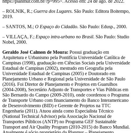
https://planmur.com.br/?p=995>. Acesso em: 24 de ago. de 2022.
– ROLNIK, R.;
Guerra dos Lugares
. São Paulo: Editora Boitempo,
2019.
– SANTOS, M.;
O Espaço do Cidadão
. São Paulo: Edusp., 2000.
– VILLAÇA, F.;
Espaço intra-urbano no Brasil
. São Paulo: Studio
Nobel, 2000.
Geraldo José Calmon de Moura:
Possui graduação em
Arquitetura e Urbanismo pela Pontifícia Universidade Católica de
Campinas (1998), graduação em Ciências Sociais pela Universidade
Estadual de Campinas (2002), mestrado em Geografia pela
Universidade Estadual de Campinas (2005) e Doutorado em
Planejamento Urbano e Regional pela Universidade de São Paulo
(2016). Foi Diretor de Planejamento e Projetos em Guarulhos
(2004-2008), Secretário Adjunto de Transportes e Vias Públicas em
São Bernardo do Campo (2009-2010), onde coordenou o Programa
de Transporte Urbano com financiamento do Banco Interamericano
de Desenvolvimento (BID) e Gerente de Projetos na TTC
Engenharia (2011). Atuou ainda como Especialista Técnico
(National Technical Advisor) pela Associação Nacional de
Transportes Públicos (ANTP) no Programa GEF Sustainable
Transport and Air Quality Program (2010-2015) do Banco Mundial.
Atualmente é sócio proprietário da Planmur – Planejamento.