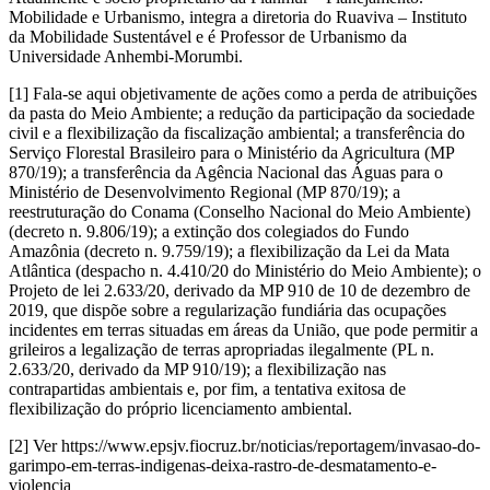
Mobilidade e Urbanismo, integra a diretoria do Ruaviva – Instituto
da Mobilidade Sustentável e é Professor de Urbanismo da
Universidade Anhembi-Morumbi.
[1] Fala-se aqui objetivamente de ações como a perda de atribuições
da pasta do Meio Ambiente; a redução da participação da sociedade
civil e a flexibilização da fiscalização ambiental; a transferência do
Serviço Florestal Brasileiro para o Ministério da Agricultura (MP
870/19); a transferência da Agência Nacional das Águas para o
Ministério de Desenvolvimento Regional (MP 870/19); a
reestruturação do Conama (Conselho Nacional do Meio Ambiente)
(decreto n. 9.806/19); a extinção dos colegiados do Fundo
Amazônia (decreto n. 9.759/19); a flexibilização da Lei da Mata
Atlântica (despacho n. 4.410/20 do Ministério do Meio Ambiente); o
Projeto de lei 2.633/20, derivado da MP 910 de 10 de dezembro de
2019, que dispõe sobre a regularização fundiária das ocupações
incidentes em terras situadas em áreas da União, que pode permitir a
grileiros a legalização de terras apropriadas ilegalmente (PL n.
2.633/20, derivado da MP 910/19); a flexibilização nas
contrapartidas ambientais e, por fim, a tentativa exitosa de
flexibilização do próprio licenciamento ambiental.
[2] Ver https://www.epsjv.fiocruz.br/noticias/reportagem/invasao-do-
garimpo-em-terras-indigenas-deixa-rastro-de-desmatamento-e-
violencia