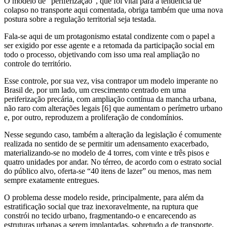
O modelo de “periferização”, que foi vital para a tendência de
colapso no transporte aqui comentada, obriga também que uma nova
postura sobre a regulação territorial seja testada.
Fala-se aqui de um protagonismo estatal condizente com o papel a
ser exigido por esse agente e a retomada da participação social em
todo o processo, objetivando com isso uma real ampliação no
controle do território.
Esse controle, por sua vez, visa contrapor um modelo imperante no
Brasil de, por um lado, um crescimento centrado em uma
periferização precária, com ampliação contínua da mancha urbana,
não raro com alterações legais [6] que aumentam o perímetro urbano
e, por outro, reproduzem a proliferação de condomínios.
Nesse segundo caso, também a alteração da legislação é comumente
realizada no sentido de se permitir um adensamento exacerbado,
materializando-se no modelo de 4 torres, com vinte e três pisos e
quatro unidades por andar. No térreo, de acordo com o estrato social
do público alvo, oferta-se “40 itens de lazer” ou menos, mas nem
sempre exatamente entregues.
O problema desse modelo reside, principalmente, para além da
estratificação social que traz inexoravelmente, na ruptura que
constrói no tecido urbano, fragmentando-o e encarecendo as
estruturas urbanas a serem implantadas, sobretudo a de transporte,