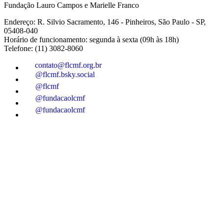
Fundação Lauro Campos e Marielle Franco
Endereço: R. Silvio Sacramento, 146 - Pinheiros, São Paulo - SP,
05408-040
Horário de funcionamento: segunda à sexta (09h às 18h)
Telefone: (11) 3082-8060
contato@flcmf.org.br
@flcmf.bsky.social
@flcmf
@fundacaolcmf
@fundacaolcmf