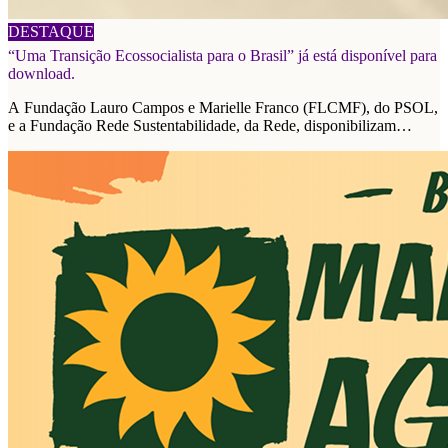
06/08/2026
DESTAQUE
“Uma Transição Ecossocialista para o Brasil” já está disponível para
download.
A Fundação Lauro Campos e Marielle Franco (FLCMF), do PSOL,
e a Fundação Rede Sustentabilidade, da Rede, disponibilizam
plataforma de propostas para as eleições de 2026.