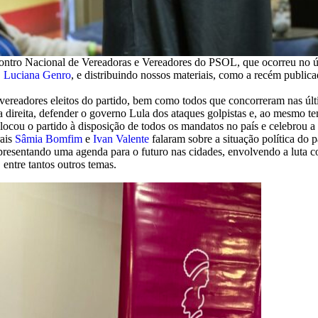
ntro Nacional de Vereadoras e Vereadores do PSOL, que ocorreu no úl
,
Luciana Genro
, e distribuindo nossos materiais, como a recém publicad
ereadores eleitos do partido, bem como todos que concorreram nas última
direita, defender o governo Lula dos ataques golpistas e, ao mesmo tem
olocou o partido à disposição de todos os mandatos no país e celebrou 
rais
Sâmia Bomfim
e
Ivan Valente
falaram sobre a situação política do p
resentando uma agenda para o futuro nas cidades, envolvendo a luta con
entre tantos outros temas.