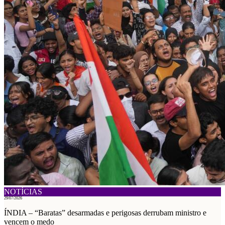
NOTÍCIAS
29/07/2026
ÍNDIA – “Baratas” desarmadas e perigosas derrubam ministro e
vencem o medo