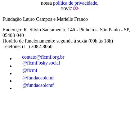
nossa
política de privacidade
.
enviar
Fundação Lauro Campos e Marielle Franco
Endereço: R. Silvio Sacramento, 146 - Pinheiros, São Paulo - SP,
05408-040
Horário de funcionamento: segunda à sexta (09h às 18h)
Telefone: (11) 3082-8060
contato@flcmf.org.br
@flcmf.bsky.social
@flcmf
@fundacaolcmf
@fundacaolcmf