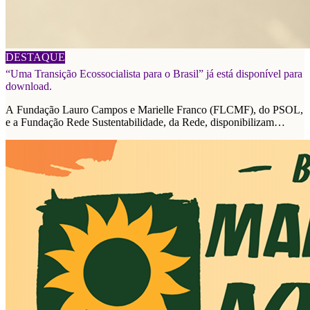
06/08/2026
DESTAQUE
“Uma Transição Ecossocialista para o Brasil” já está disponível para
download.
A Fundação Lauro Campos e Marielle Franco (FLCMF), do PSOL,
e a Fundação Rede Sustentabilidade, da Rede, disponibilizam
plataforma de propostas para as eleições de 2026.