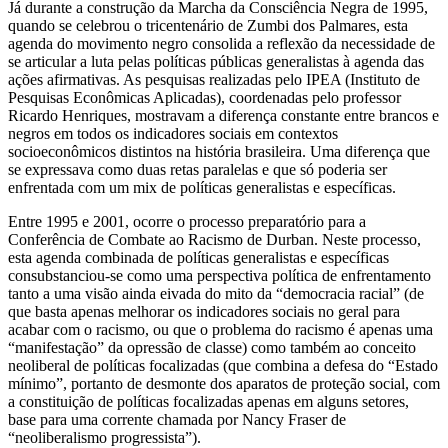
Já durante a construção da Marcha da Consciência Negra de 1995,
quando se celebrou o tricentenário de Zumbi dos Palmares, esta
agenda do movimento negro consolida a reflexão da necessidade de
se articular a luta pelas políticas públicas generalistas à agenda das
ações afirmativas. As pesquisas realizadas pelo IPEA (Instituto de
Pesquisas Econômicas Aplicadas), coordenadas pelo professor
Ricardo Henriques, mostravam a diferença constante entre brancos e
negros em todos os indicadores sociais em contextos
socioeconômicos distintos na história brasileira. Uma diferença que
se expressava como duas retas paralelas e que só poderia ser
enfrentada com um mix de políticas generalistas e específicas.
Entre 1995 e 2001, ocorre o processo preparatório para a
Conferência de Combate ao Racismo de Durban. Neste processo,
esta agenda combinada de políticas generalistas e específicas
consubstanciou-se como uma perspectiva política de enfrentamento
tanto a uma visão ainda eivada do mito da “democracia racial” (de
que basta apenas melhorar os indicadores sociais no geral para
acabar com o racismo, ou que o problema do racismo é apenas uma
“manifestação” da opressão de classe) como também ao conceito
neoliberal de políticas focalizadas (que combina a defesa do “Estado
mínimo”, portanto de desmonte dos aparatos de proteção social, com
a constituição de políticas focalizadas apenas em alguns setores,
base para uma corrente chamada por Nancy Fraser de
“neoliberalismo progressista”).