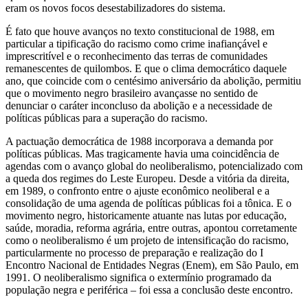
eram os novos focos desestabilizadores do sistema.
É fato que houve avanços no texto constitucional de 1988, em
particular a tipificação do racismo como crime inafiançável e
imprescritível e o reconhecimento das terras de comunidades
remanescentes de quilombos. E que o clima democrático daquele
ano, que coincide com o centésimo aniversário da abolição, permitiu
que o movimento negro brasileiro avançasse no sentido de
denunciar o caráter inconcluso da abolição e a necessidade de
políticas públicas para a superação do racismo.
A pactuação democrática de 1988 incorporava a demanda por
políticas públicas. Mas tragicamente havia uma coincidência de
agendas com o avanço global do neoliberalismo, potencializado com
a queda dos regimes do Leste Europeu. Desde a vitória da direita,
em 1989, o confronto entre o ajuste econômico neoliberal e a
consolidação de uma agenda de políticas públicas foi a tônica. E o
movimento negro, historicamente atuante nas lutas por educação,
saúde, moradia, reforma agrária, entre outras, apontou corretamente
como o neoliberalismo é um projeto de intensificação do racismo,
particularmente no processo de preparação e realização do I
Encontro Nacional de Entidades Negras (Enem), em São Paulo, em
1991. O neoliberalismo significa o extermínio programado da
população negra e periférica – foi essa a conclusão deste encontro.