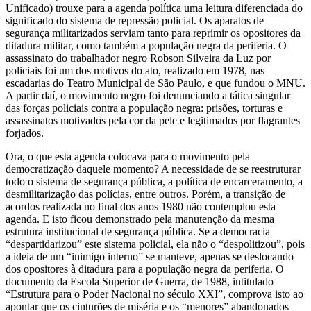
Unificado) trouxe para a agenda política uma leitura diferenciada do
significado do sistema de repressão policial. Os aparatos de
segurança militarizados serviam tanto para reprimir os opositores da
ditadura militar, como também a população negra da periferia. O
assassinato do trabalhador negro Robson Silveira da Luz por
policiais foi um dos motivos do ato, realizado em 1978, nas
escadarias do Teatro Municipal de São Paulo, e que fundou o MNU.
A partir daí, o movimento negro foi denunciando a tática singular
das forças policiais contra a população negra: prisões, torturas e
assassinatos motivados pela cor da pele e legitimados por flagrantes
forjados.
Ora, o que esta agenda colocava para o movimento pela
democratização daquele momento? A necessidade de se reestruturar
todo o sistema de segurança pública, a política de encarceramento, a
desmilitarização das polícias, entre outros. Porém, a transição de
acordos realizada no final dos anos 1980 não contemplou esta
agenda. E isto ficou demonstrado pela manutenção da mesma
estrutura institucional de segurança pública. Se a democracia
“despartidarizou” este sistema policial, ela não o “despolitizou”, pois
a ideia de um “inimigo interno” se manteve, apenas se deslocando
dos opositores à ditadura para a população negra da periferia. O
documento da Escola Superior de Guerra, de 1988, intitulado
“Estrutura para o Poder Nacional no século XXI”, comprova isto ao
apontar que os cinturões de miséria e os “menores” abandonados