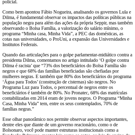
policial.
Como bem apontou Fábio Nogueira, analisando os governos Lula e
Dilma, é fundamental observar os impactos das políticas públicas na
população negra para além das ações da própria Seppir, mas também
observando o Bolsa Família, a valorização do salário mínimo, o
programa “Minha casa, Minha Vida”, a PEC das domésticas, as
cotas nas universidades, o ProUni, a expansão das Universidades e
Institutos Federais.
Quando das articulações para o golpe parlamentar-midiático contra a
presidenta Dilma, comentamos no artigo intitulado ‘O golpe contra
Dilma é racista’ que “73% dos beneficiários do Bolsa Família são
negros e que 68% das famílias beneficiadas são chefiadas por
mulheres negras. E também que 80% dos beneficiários do programa
‘Água para Todos’ (construção de cisternas) são negros. No
Programa Luz para Todos, o percentual de negros entre os
beneficiários é também de 80%. No Pronatec, 68% das matrículas
contabilizadas em 2014 eram de jovens negros. O Programa “Minha
Casa, Minha Vida” tem, entre os seus contemplados, 70% de
famílias negras.”
Esse olhar panorâmico nos permite observar aspectos importantes,
dentre eles que diante de um governo reacionário, como o de
Bolsonaro, você pode manter estruturas institucionais como a