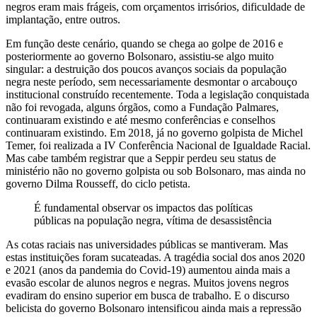
negros eram mais frágeis, com orçamentos irrisórios, dificuldade de
implantação, entre outros.
Em função deste cenário, quando se chega ao golpe de 2016 e
posteriormente ao governo Bolsonaro, assistiu-se algo muito
singular: a destruição dos poucos avanços sociais da população
negra neste período, sem necessariamente desmontar o arcabouço
institucional construído recentemente. Toda a legislação conquistada
não foi revogada, alguns órgãos, como a Fundação Palmares,
continuaram existindo e até mesmo conferências e conselhos
continuaram existindo. Em 2018, já no governo golpista de Michel
Temer, foi realizada a IV Conferência Nacional de Igualdade Racial.
Mas cabe também registrar que a Seppir perdeu seu status de
ministério não no governo golpista ou sob Bolsonaro, mas ainda no
governo Dilma Rousseff, do ciclo petista.
É fundamental observar os impactos das políticas
públicas na população negra, vítima de desassistência
As cotas raciais nas universidades públicas se mantiveram. Mas
estas instituições foram sucateadas. A tragédia social dos anos 2020
e 2021 (anos da pandemia do Covid-19) aumentou ainda mais a
evasão escolar de alunos negros e negras. Muitos jovens negros
evadiram do ensino superior em busca de trabalho. E o discurso
belicista do governo Bolsonaro intensificou ainda mais a repressão