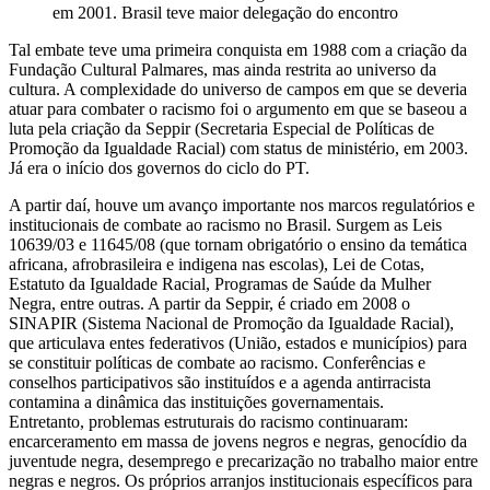
em 2001. Brasil teve maior delegação do encontro
Tal embate teve uma primeira conquista em 1988 com a criação da
Fundação Cultural Palmares, mas ainda restrita ao universo da
cultura. A complexidade do universo de campos em que se deveria
atuar para combater o racismo foi o argumento em que se baseou a
luta pela criação da Seppir (Secretaria Especial de Políticas de
Promoção da Igualdade Racial) com status de ministério, em 2003.
Já era o início dos governos do ciclo do PT.
A partir daí, houve um avanço importante nos marcos regulatórios e
institucionais de combate ao racismo no Brasil. Surgem as Leis
10639/03 e 11645/08 (que tornam obrigatório o ensino da temática
africana, afrobrasileira e indigena nas escolas), Lei de Cotas,
Estatuto da Igualdade Racial, Programas de Saúde da Mulher
Negra, entre outras. A partir da Seppir, é criado em 2008 o
SINAPIR (Sistema Nacional de Promoção da Igualdade Racial),
que articulava entes federativos (União, estados e municípios) para
se constituir políticas de combate ao racismo. Conferências e
conselhos participativos são instituídos e a agenda antirracista
contamina a dinâmica das instituições governamentais.
Entretanto, problemas estruturais do racismo continuaram:
encarceramento em massa de jovens negros e negras, genocídio da
juventude negra, desemprego e precarização no trabalho maior entre
negras e negros. Os próprios arranjos institucionais específicos para