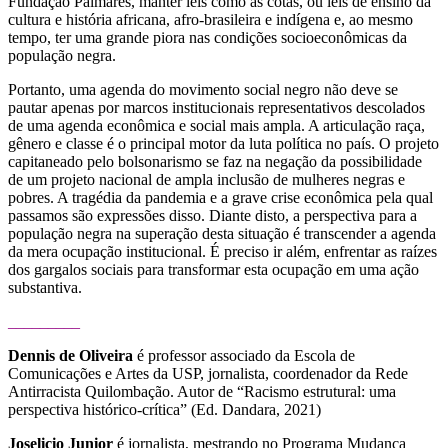
Fundação Palmares, manter leis como as cotas, ou leis de ensino da
cultura e história africana, afro-brasileira e indígena e, ao mesmo
tempo, ter uma grande piora nas condições socioeconômicas da
população negra.
Portanto, uma agenda do movimento social negro não deve se
pautar apenas por marcos institucionais representativos descolados
de uma agenda econômica e social mais ampla. A articulação raça,
gênero e classe é o principal motor da luta política no país. O projeto
capitaneado pelo bolsonarismo se faz na negação da possibilidade
de um projeto nacional de ampla inclusão de mulheres negras e
pobres. A tragédia da pandemia e a grave crise econômica pela qual
passamos são expressões disso. Diante disto, a perspectiva para a
população negra na superação desta situação é transcender a agenda
da mera ocupação institucional. É preciso ir além, enfrentar as raízes
dos gargalos sociais para transformar esta ocupação em uma ação
substantiva.
_________
Dennis de Oliveira
é professor associado da Escola de
Comunicações e Artes da USP, jornalista, coordenador da Rede
Antirracista Quilombação. Autor de “Racismo estrutural: uma
perspectiva histórico-crítica” (Ed. Dandara, 2021)
Joselicio Junior
é jornalista, mestrando no Programa Mudança