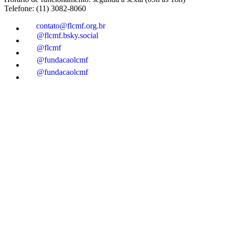
Telefone: (11) 3082-8060
contato@flcmf.org.br
@flcmf.bsky.social
@flcmf
@fundacaolcmf
@fundacaolcmf