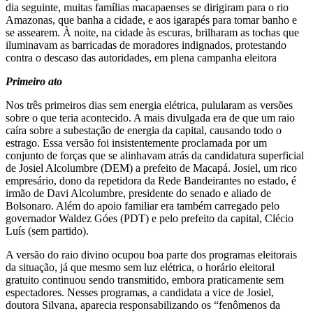
dia seguinte, muitas famílias macapaenses se dirigiram para o rio
Amazonas, que banha a cidade, e aos igarapés para tomar banho e
se assearem. À noite, na cidade às escuras, brilharam as tochas que
iluminavam as barricadas de moradores indignados, protestando
contra o descaso das autoridades, em plena campanha eleitora
Primeiro ato
Nos três primeiros dias sem energia elétrica, pulularam as versões
sobre o que teria acontecido. A mais divulgada era de que um raio
caíra sobre a subestação de energia da capital, causando todo o
estrago. Essa versão foi insistentemente proclamada por um
conjunto de forças que se alinhavam atrás da candidatura superficial
de Josiel Alcolumbre (DEM) a prefeito de Macapá. Josiel, um rico
empresário, dono da repetidora da Rede Bandeirantes no estado, é
irmão de Davi Alcolumbre, presidente do senado e aliado de
Bolsonaro. Além do apoio familiar era também carregado pelo
governador Waldez Góes (PDT) e pelo prefeito da capital, Clécio
Luís (sem partido).
A versão do raio divino ocupou boa parte dos programas eleitorais
da situação, já que mesmo sem luz elétrica, o horário eleitoral
gratuito continuou sendo transmitido, embora praticamente sem
espectadores. Nesses programas, a candidata a vice de Josiel,
doutora Silvana, aparecia responsabilizando os “fenômenos da