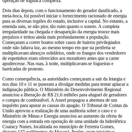
operação de logística complexa.
Dois dias depois, com o funcionamento do gerador danificado, a
meia-boca, foi possível iniciar o fornecimento racionado de energia
para as diversas regiões do estado, inclusive a capital. No entanto, a
emenda saiu, se não pior, tão ruim quanto o soneto. A completa
irregularidade na chegada e desaparição da energia trouxe mais
prejuízos e irritou ainda mais profundamente a população.
Começaram a correr boatos sobre casos de bairros privilegiados
onde não faltava luz, ao mesmo tempo em que na periferia se
multiplicavam almoços solidários, onde os frangos dos vendedores
de espetinhos eram oferecidos aos moradores antes que a carne
apodrecesse. Nas ruas, à noite, multiplicavam-se fogueiras e
barricadas de protesto.
Como consequência, as autoridades começaram a sair da letargia e
nos dias 10 e 11 se puseram a divulgar medidas para tentar aplacar a
indignação pública. O Ministério do Desenvolvimento Regional
anunciou a liberação de R$ 21,6 milhões para aluguel de geradores
e compra de combustível. A Aneel propagou a abertura de um
inquérito para apurar as causas do apagão. O Tribunal de Contas da
União aprovou a realização de uma auditoria sobre o caso e o
Ministério de Minas e Energia anunciou ao aumento da oferta de
energia com a entrada em operação de uma unidade da hidrelétrica
Coaracy Nunes, localizada no município de Ferreira Gomes,
distante 137 quilômetros de Macapá. Porém, eram iniciativas