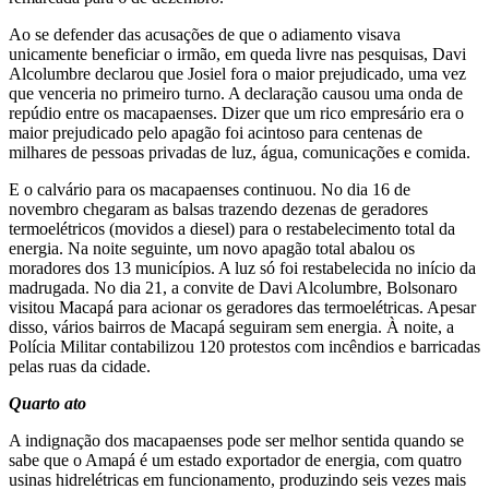
Ao se defender das acusações de que o adiamento visava
unicamente beneficiar o irmão, em queda livre nas pesquisas, Davi
Alcolumbre declarou que Josiel fora o maior prejudicado, uma vez
que venceria no primeiro turno. A declaração causou uma onda de
repúdio entre os macapaenses. Dizer que um rico empresário era o
maior prejudicado pelo apagão foi acintoso para centenas de
milhares de pessoas privadas de luz, água, comunicações e comida.
E o calvário para os macapaenses continuou. No dia 16 de
novembro chegaram as balsas trazendo dezenas de geradores
termoelétricos (movidos a diesel) para o restabelecimento total da
energia. Na noite seguinte, um novo apagão total abalou os
moradores dos 13 municípios. A luz só foi restabelecida no início da
madrugada. No dia 21, a convite de Davi Alcolumbre, Bolsonaro
visitou Macapá para acionar os geradores das termoelétricas. Apesar
disso, vários bairros de Macapá seguiram sem energia. À noite, a
Polícia Militar contabilizou 120 protestos com incêndios e barricadas
pelas ruas da cidade.
Quarto ato
A indignação dos macapaenses pode ser melhor sentida quando se
sabe que o Amapá é um estado exportador de energia, com quatro
usinas hidrelétricas em funcionamento, produzindo seis vezes mais