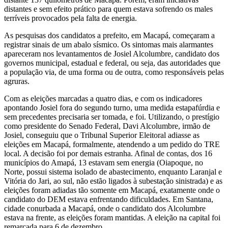
distantes e sem efeito prático para quem estava sofrendo os males
terríveis provocados pela falta de energia.
As pesquisas dos candidatos a prefeito, em Macapá, começaram a
registrar sinais de um abalo sísmico. Os sintomas mais alarmantes
apareceram nos levantamentos de Josiel Alcolumbre, candidato dos
governos municipal, estadual e federal, ou seja, das autoridades que
a população via, de uma forma ou de outra, como responsáveis pelas
agruras.
Com as eleições marcadas a quatro dias, e com os indicadores
apontando Josiel fora do segundo turno, uma medida estapafúrdia e
sem precedentes precisaria ser tomada, e foi. Utilizando, o prestígio
como presidente do Senado Federal, Davi Alcolumbre, irmão de
Josiel, conseguiu que o Tribunal Superior Eleitoral adiasse as
eleições em Macapá, formalmente, atendendo a um pedido do TRE
local. A decisão foi por demais estranha. Afinal de contas, dos 16
municípios do Amapá, 13 estavam sem energia (Oiapoque, no
Norte, possui sistema isolado de abastecimento, enquanto Laranjal e
Vitória do Jari, ao sul, não estão ligados à subestação sinistrada) e as
eleições foram adiadas tão somente em Macapá, exatamente onde o
candidato do DEM estava enfrentando dificuldades. Em Santana,
cidade conurbada a Macapá, onde o candidato dos Alcolumbre
estava na frente, as eleições foram mantidas. A eleição na capital foi
remarcada para 6 de dezembro.