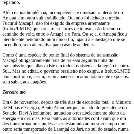
reparado.
Além da inadimplência, incompetência e omissão, o blecaute do
Amapá tem outra vulnerabilidade. Quando foi licitado o trecho
Tucuruí-Macapá, não foi exigido da empresa arrematante
(Isolux/LMTE) que construísse torres de transmissão fazendo o
caminho de volta entre o Amapá e o Pará. Ou seja, o Amapá ficou
literalmente pendurado num único fio, ligado à subestação que se
incendiou, sem alternativa para caso de acidentes.
Como é uma espécie de ponto final do sistema de transmissão,
Macapá obrigatoriamente teria de ter essa segunda linha de
transmissão, que aliás existe em todos os sistemas da região Centro-
Sul., Mas no edital, o governo brasileiro não exigiu, a Isolux/LMTE
não construiu e, assim, os amapaenses ficaram totalmente expostos,
sem saber, aos apagões.
Terceiro ato
Em 6 de novembro, depois de três dias de escuridão total, o Ministro
de Minas e Energia, Bento Albuquerque, ao lado do presidente do
Senado, Davi Alcolumbre, anunciou o restabelecimento pleno da
energia em dez dias. Para tanto, as autoridades confiavam que um
dos transformadores pudesse ser restaurado ao mesmo tempo que
outro seria transportado de Laranjal do Jari, no sul do estado, numa