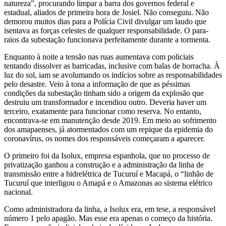
natureza”, procurando limpar a barra dos governos federal e
estadual, aliados de primeira hora de Josiel. Não conseguiu. Não
demorou muitos dias para a Polícia Civil divulgar um laudo que
isentava as forças celestes de qualquer responsabilidade. O para-
raios da subestação funcionava perfeitamente durante a tormenta.
Enquanto à noite a tensão nas ruas aumentava com policiais
tentando dissolver as barricadas, inclusive com balas de borracha. À
luz do sol, iam se avolumando os indícios sobre as responsabilidades
pelo desastre. Veio à tona a informação de que as péssimas
condições da subestação tinham sido a origem da explosão que
destruiu um transformador e incendiou outro. Deveria haver um
terceiro, exatamente para funcionar como reserva. No entanto,
encontrava-se em manutenção desde 2019. Em meio ao sofrimento
dos amapaenses, já atormentados com um repique da epidemia do
coronavírus, os nomes dos responsáveis começaram a aparecer.
O primeiro foi da Isolux, empresa espanhola, que no processo de
privatização ganhou a construção e a administração da linha de
transmissão entre a hidrelétrica de Tucuruí e Macapá, o “linhão de
Tucuruí que interligou o Amapá e o Amazonas ao sistema elétrico
nacional.
Como administradora da linha, a Isolux era, em tese, a responsável
número 1 pelo apagão. Mas esse era apenas o começo da história.