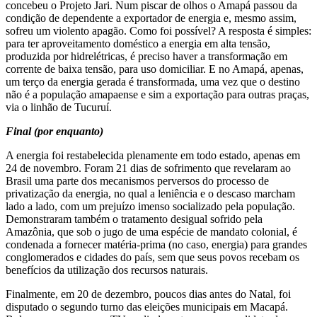
concebeu o Projeto Jari. Num piscar de olhos o Amapá passou da
condição de dependente a exportador de energia e, mesmo assim,
sofreu um violento apagão. Como foi possível? A resposta é simples:
para ter aproveitamento doméstico a energia em alta tensão,
produzida por hidrelétricas, é preciso haver a transformação em
corrente de baixa tensão, para uso domiciliar. E no Amapá, apenas,
um terço da energia gerada é transformada, uma vez que o destino
não é a população amapaense e sim a exportação para outras praças,
via o linhão de Tucuruí.
Final (por enquanto)
A energia foi restabelecida plenamente em todo estado, apenas em
24 de novembro. Foram 21 dias de sofrimento que revelaram ao
Brasil uma parte dos mecanismos perversos do processo de
privatização da energia, no qual a leniência e o descaso marcham
lado a lado, com um prejuízo imenso socializado pela população.
Demonstraram também o tratamento desigual sofrido pela
Amazônia, que sob o jugo de uma espécie de mandato colonial, é
condenada a fornecer matéria-prima (no caso, energia) para grandes
conglomerados e cidades do país, sem que seus povos recebam os
benefícios da utilização dos recursos naturais.
Finalmente, em 20 de dezembro, poucos dias antes do Natal, foi
disputado o segundo turno das eleições municipais em Macapá.