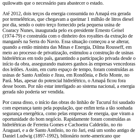
quilowatts que o necessário para abastecer o estado.
Até 2012, dois terços da energia consumida no Amapá era gerada
por termelétricas, que chegavam a queimar 1 milhão de litros diesel
por dia, sendo o outro terço fornecido pela pequena usina de
Coaracy Nunes, inaugurada pelo ex-presidente Ernesto Geisel
(1974-79) e construída com o dinheiro dos royalties da extração de
manganês na Serra do Navio. Essa situação começou a se alterar,
quando a então ministra das Minas e Energia, Dilma Rousseff, em
meio ao processo de privatização, estimulou a construção de usinas
hidrelétricas em todo país, garantindo a participação privada desde o
início da obra, assegurando maiores ganhos às empresas vencedoras
dos leilões. Assim, em curto espaço de tempo, foram construídas as
usinas de Santo Antônio e Jirau, em Rondônia, e Belo Monte, no
Pará. Mas, apesar do potencial hidrelétrico, o Amapá ficou fora
desse boom. Por não estar interligado ao sistema nacional, a energia
gerada não poderia ser vendida.
Por causa disso, o início das obras do linhão de Tucuruí foi saudado
com esperança tanto pela população, que enfim teria a tão sonhada
segurança energética, como pelas empresas de energia, que viram a
oportunidade do bom negócio. Rapidamente foram construídas as
hidrelétricas de Ferreira Gomes e Cachoeira Caldeirão, no rio
Araguari, e a de Santo Antônio, no rio Jari, está um sonho antigo de
Daniel Ludwig (1897-1992), bilionário norte-americano que