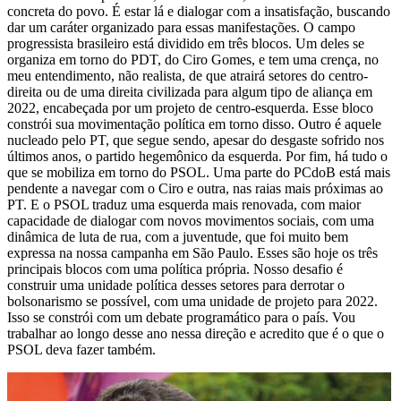
concreta do povo. É estar lá e dialogar com a insatisfação, buscando
dar um caráter organizado para essas manifestações. O campo
progressista brasileiro está dividido em três blocos. Um deles se
organiza em torno do PDT, do Ciro Gomes, e tem uma crença, no
meu entendimento, não realista, de que atrairá setores do centro-
direita ou de uma direita civilizada para algum tipo de aliança em
2022, encabeçada por um projeto de centro-esquerda. Esse bloco
constrói sua movimentação política em torno disso. Outro é aquele
nucleado pelo PT, que segue sendo, apesar do desgaste sofrido nos
últimos anos, o partido hegemônico da esquerda. Por fim, há tudo o
que se mobiliza em torno do PSOL. Uma parte do PCdoB está mais
pendente a navegar com o Ciro e outra, nas raias mais próximas ao
PT. E o PSOL traduz uma esquerda mais renovada, com maior
capacidade de dialogar com novos movimentos sociais, com uma
dinâmica de luta de rua, com a juventude, que foi muito bem
expressa na nossa campanha em São Paulo. Esses são hoje os três
principais blocos com uma política própria. Nosso desafio é
construir uma unidade política desses setores para derrotar o
bolsonarismo se possível, com uma unidade de projeto para 2022.
Isso se constrói com um debate programático para o país. Vou
trabalhar ao longo desse ano nessa direção e acredito que é o que o
PSOL deva fazer também.