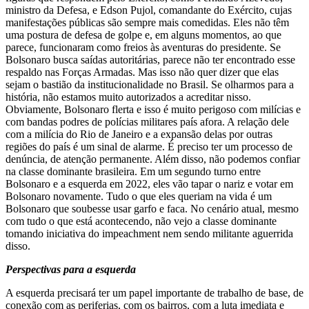
ministro da Defesa, e Edson Pujol, comandante do Exército, cujas
manifestações públicas são sempre mais comedidas. Eles não têm
uma postura de defesa de golpe e, em alguns momentos, ao que
parece, funcionaram como freios às aventuras do presidente. Se
Bolsonaro busca saídas autoritárias, parece não ter encontrado esse
respaldo nas Forças Armadas. Mas isso não quer dizer que elas
sejam o bastião da institucionalidade no Brasil. Se olharmos para a
história, não estamos muito autorizados a acreditar nisso.
Obviamente, Bolsonaro flerta e isso é muito perigoso com milícias e
com bandas podres de polícias militares país afora. A relação dele
com a milícia do Rio de Janeiro e a expansão delas por outras
regiões do país é um sinal de alarme. É preciso ter um processo de
denúncia, de atenção permanente. Além disso, não podemos confiar
na classe dominante brasileira. Em um segundo turno entre
Bolsonaro e a esquerda em 2022, eles vão tapar o nariz e votar em
Bolsonaro novamente. Tudo o que eles queriam na vida é um
Bolsonaro que soubesse usar garfo e faca. No cenário atual, mesmo
com tudo o que está acontecendo, não vejo a classe dominante
tomando iniciativa do impeachment nem sendo militante aguerrida
disso.
Perspectivas para a esquerda
A esquerda precisará ter um papel importante de trabalho de base, de
conexão com as periferias, com os bairros, com a luta imediata e