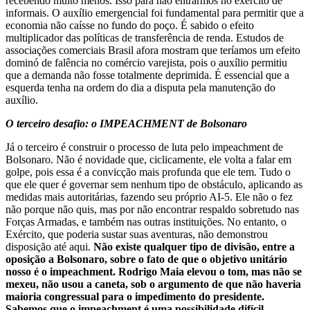
recebendo muito menos. Isso para não entrarmos no exército de
informais. O auxílio emergencial foi fundamental para permitir que a
economia não caísse no fundo do poço. É sabido o efeito
multiplicador das políticas de transferência de renda. Estudos de
associações comerciais Brasil afora mostram que teríamos um efeito
dominó de falência no comércio varejista, pois o auxílio permitiu
que a demanda não fosse totalmente deprimida. É essencial que a
esquerda tenha na ordem do dia a disputa pela manutenção do
auxílio.
O terceiro desafio: o IMPEACHMENT de Bolsonaro
Já o terceiro é construir o processo de luta pelo impeachment de
Bolsonaro. Não é novidade que, ciclicamente, ele volta a falar em
golpe, pois essa é a convicção mais profunda que ele tem. Tudo o
que ele quer é governar sem nenhum tipo de obstáculo, aplicando as
medidas mais autoritárias, fazendo seu próprio AI-5. Ele não o fez
não porque não quis, mas por não encontrar respaldo sobretudo nas
Forças Armadas, e também nas outras instituições. No entanto, o
Exército, que poderia sustar suas aventuras, não demonstrou
disposição até aqui.
Não existe qualquer tipo de divisão, entre a
oposição a Bolsonaro, sobre o fato de que o objetivo unitário
nosso é o impeachment. Rodrigo Maia elevou o tom, mas não se
mexeu, não usou a caneta, sob o argumento de que não haveria
maioria congressual para o impedimento do presidente.
Sabemos que o impeachment é uma possibilidade difícil