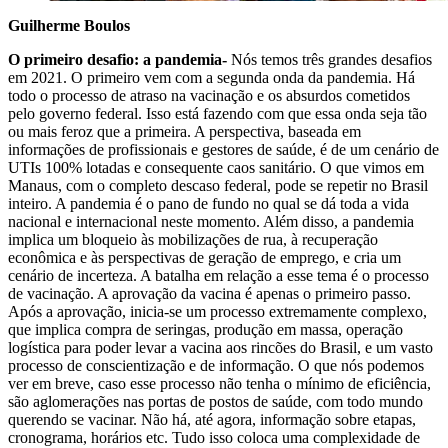
Guilherme Boulos
O primeiro desafio: a pandemia-
Nós temos três grandes desafios
em 2021. O primeiro vem com a segunda onda da pandemia. Há
todo o processo de atraso na vacinação e os absurdos cometidos
pelo governo federal. Isso está fazendo com que essa onda seja tão
ou mais feroz que a primeira. A perspectiva, baseada em
informações de profissionais e gestores de saúde, é de um cenário de
UTIs 100% lotadas e consequente caos sanitário. O que vimos em
Manaus, com o completo descaso federal, pode se repetir no Brasil
inteiro. A pandemia é o pano de fundo no qual se dá toda a vida
nacional e internacional neste momento. Além disso, a pandemia
implica um bloqueio às mobilizações de rua, à recuperação
econômica e às perspectivas de geração de emprego, e cria um
cenário de incerteza. A batalha em relação a esse tema é o processo
de vacinação. A aprovação da vacina é apenas o primeiro passo.
Após a aprovação, inicia-se um processo extremamente complexo,
que implica compra de seringas, produção em massa, operação
logística para poder levar a vacina aos rincões do Brasil, e um vasto
processo de conscientização e de informação. O que nós podemos
ver em breve, caso esse processo não tenha o mínimo de eficiência,
são aglomerações nas portas de postos de saúde, com todo mundo
querendo se vacinar. Não há, até agora, informação sobre etapas,
cronograma, horários etc. Tudo isso coloca uma complexidade de