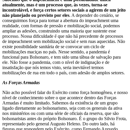
atualmente, mas é um processo que, às vezes, torna-se
incontrolável, e força certos setores sociais a agirem de um jeito
não planejado ou previsto por eles
. A depender do cenário, se
conseguirmos força para tornar a abertura do impeachment uma
realidade, com formas de pressão e mobilização social, podemos
ampliar as adesões, construindo uma maioria que sustente esse
processo. Nossa dificuldade é que não há precedente de processos
de impeachment sem mobilização social e sem ruas aquecidas. Não
existe possibilidade sanitária de se convocar um ciclo de
mobilizações maciças no país. Nesse sentido, a pandemia é
funcional para Bolsonaro, e tem sido uma tábua de salvação para
ele. Não fosse a pandemia, com o nível de indignação e de
insatisfação que nós temos visto, seria inevitável termos
mobilizações de rua em todo o país, com adesão de amplos setores.
As Forças Armadas
Não acho possível falar do Exército como força homogênea, e nosso
nível de conhecimento sobre o que acontece dentro das Forças
Armadas é muito limitado. Sabemos da existência de um grupo
ligado diretamente ao bolsonarismo, seja com os generais da ativa
nos ministérios ou com uma série de oficiais da reserva, que são
bolsonaristas antes do próprio Bolsonaro. É o grupo do Silvio Frota,
representado pelo general Augusto Heleno. Do outro lado, há
figuras que respondem pelo Exército, como Fernando Azevedo,