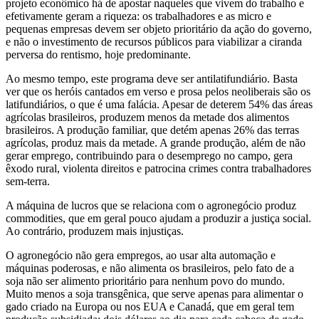
projeto econômico há de apostar naqueles que vivem do trabalho e
efetivamente geram a riqueza: os trabalhadores e as micro e
pequenas empresas devem ser objeto prioritário da ação do governo,
e não o investimento de recursos públicos para viabilizar a ciranda
perversa do rentismo, hoje predominante.
Ao mesmo tempo, este programa deve ser antilatifundiário. Basta
ver que os heróis cantados em verso e prosa pelos neoliberais são os
latifundiários, o que é uma falácia. Apesar de deterem 54% das áreas
agrícolas brasileiros, produzem menos da metade dos alimentos
brasileiros. A produção familiar, que detém apenas 26% das terras
agrícolas, produz mais da metade. A grande produção, além de não
gerar emprego, contribuindo para o desemprego no campo, gera
êxodo rural, violenta direitos e patrocina crimes contra trabalhadores
sem-terra.
A máquina de lucros que se relaciona com o agronegócio produz
commodities, que em geral pouco ajudam a produzir a justiça social.
Ao contrário, produzem mais injustiças.
O agronegócio não gera empregos, ao usar alta automação e
máquinas poderosas, e não alimenta os brasileiros, pelo fato de a
soja não ser alimento prioritário para nenhum povo do mundo.
Muito menos a soja transgênica, que serve apenas para alimentar o
gado criado na Europa ou nos EUA e Canadá, que em geral tem