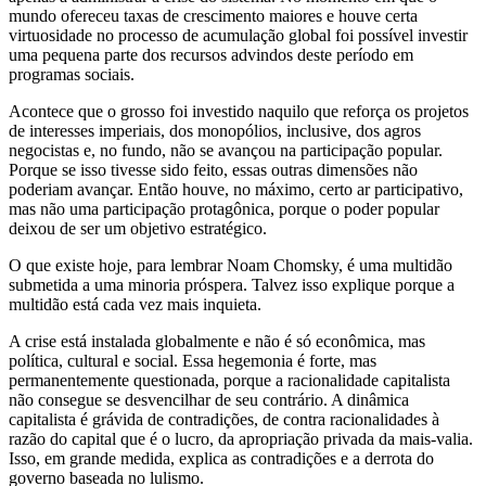
mundo ofereceu taxas de crescimento maiores e houve certa
virtuosidade no processo de acumulação global foi possível investir
uma pequena parte dos recursos advindos deste período em
programas sociais.
Acontece que o grosso foi investido naquilo que reforça os projetos
de interesses imperiais, dos monopólios, inclusive, dos agros
negocistas e, no fundo, não se avançou na participação popular.
Porque se isso tivesse sido feito, essas outras dimensões não
poderiam avançar. Então houve, no máximo, certo ar participativo,
mas não uma participação protagônica, porque o poder popular
deixou de ser um objetivo estratégico.
O que existe hoje, para lembrar Noam Chomsky, é uma multidão
submetida a uma minoria próspera. Talvez isso explique porque a
multidão está cada vez mais inquieta.
A crise está instalada globalmente e não é só econômica, mas
política, cultural e social. Essa hegemonia é forte, mas
permanentemente questionada, porque a racionalidade capitalista
não consegue se desvencilhar de seu contrário. A dinâmica
capitalista é grávida de contradições, de contra racionalidades à
razão do capital que é o lucro, da apropriação privada da mais-valia.
Isso, em grande medida, explica as contradições e a derrota do
governo baseada no lulismo.