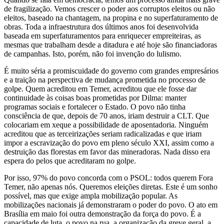
de fragilização. Vemos crescer o poder aos corruptos eleitos ou não
eleitos, baseado na chantagem, na propina e no superfaturamento de
obras. Toda a infraestrutura dos últimos anos foi desenvolvida
baseada em superfaturamentos para enriquecer empreiteiras, as
mesmas que trabalham desde a ditadura e até hoje são financiadoras
de campanhas. Isto, porém, não foi invenção do lulismo.
É muito séria a promiscuidade do governo com grandes empresários
e a traição na perspectiva de mudança prometida no processo de
golpe. Quem acreditou em Temer, acreditou que ele fosse dar
continuidade às coisas boas prometidas por Dilma: manter
programas sociais e fortalecer o Estado. O povo não tinha
consciência de que, depois de 70 anos, iriam destruir a CLT. Que
colocariam em xeque a possibilidade de aposentadoria. Ninguém
acreditou que as terceirizações seriam radicalizadas e que iriam
impor a escravização do povo em pleno século XXI, assim como a
destruição das florestas em favor das mineradoras. Nada disso era
espera do pelos que acreditaram no golpe.
Por isso, 97% do povo concorda com o PSOL: todos querem Fora
Temer, não apenas nós. Queremos eleições diretas. Este é um sonho
possível, mas que exige ampla mobilização popular. As
mobilizações nacionais já demonstraram o poder do povo. O ato em
Brasília em maio foi outra demonstração da força do povo. É a
capacidade de luta, o povo na rua, a organização da greve geral, a