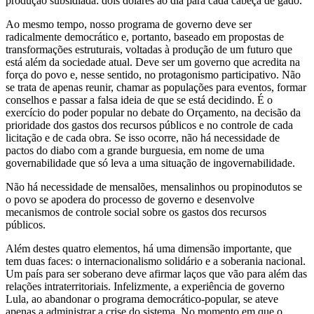
produção subsidiada: dois dólares ao dia para cada cabeça de gado.
Ao mesmo tempo, nosso programa de governo deve ser
radicalmente democrático e, portanto, baseado em propostas de
transformações estruturais, voltadas à produção de um futuro que
está além da sociedade atual. Deve ser um governo que acredita na
força do povo e, nesse sentido, no protagonismo participativo. Não
se trata de apenas reunir, chamar as populações para eventos, formar
conselhos e passar a falsa ideia de que se está decidindo. É o
exercício do poder popular no debate do Orçamento, na decisão da
prioridade dos gastos dos recursos públicos e no controle de cada
licitação e de cada obra. Se isso ocorre, não há necessidade de
pactos do diabo com a grande burguesia, em nome de uma
governabilidade que só leva a uma situação de ingovernabilidade.
Não há necessidade de mensalões, mensalinhos ou propinodutos se
o povo se apodera do processo de governo e desenvolve
mecanismos de controle social sobre os gastos dos recursos
públicos.
Além destes quatro elementos, há uma dimensão importante, que
tem duas faces: o internacionalismo solidário e a soberania nacional.
Um país para ser soberano deve afirmar laços que vão para além das
relações intraterritoriais. Infelizmente, a experiência de governo
Lula, ao abandonar o programa democrático-popular, se ateve
apenas a administrar a crise do sistema. No momento em que o