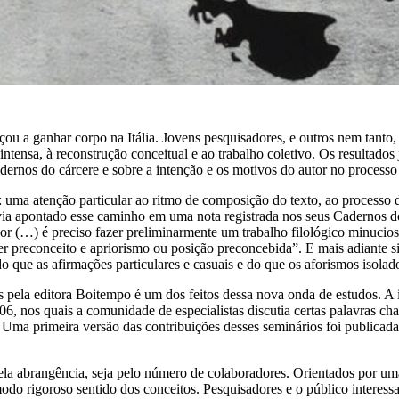
a ganhar corpo na Itália. Jovens pesquisadores, e outros nem tanto, a
ntensa, à reconstrução conceitual e ao trabalho coletivo. Os resultados 
ernos do cárcere e sobre a intenção e os motivos do autor no processo
 uma atenção particular ao ritmo de composição do texto, ao processo d
havia apontado esse caminho em uma nota registrada nos seus Cadernos 
or (…) é preciso fazer preliminarmente um trabalho filológico minuci
uer preconceito e apriorismo ou posição preconcebida”. E mais adiante s
que as afirmações particulares e casuais e do que os aforismos isolado
pela editora Boitempo é um dos feitos dessa nova onda de estudos. A 
06, nos quais a comunidade de especialistas discutia certas palavras cha
 Uma primeira versão das contribuições desses seminários foi publicada 
 pela abrangência, seja pelo número de colaboradores. Orientados por 
odo rigoroso sentido dos conceitos. Pesquisadores e o público interess