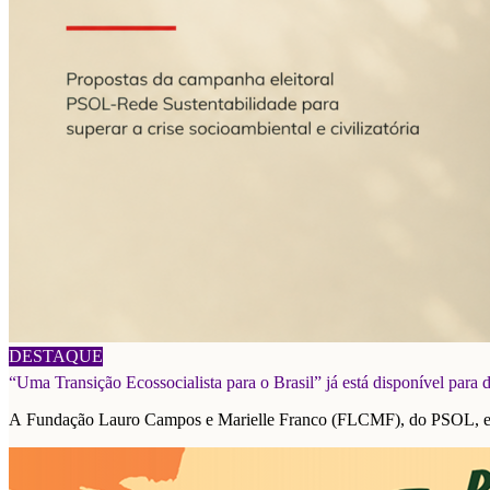
06/08/2026
DESTAQUE
“Uma Transição Ecossocialista para o Brasil” já está disponível para
A Fundação Lauro Campos e Marielle Franco (FLCMF), do PSOL, e a F