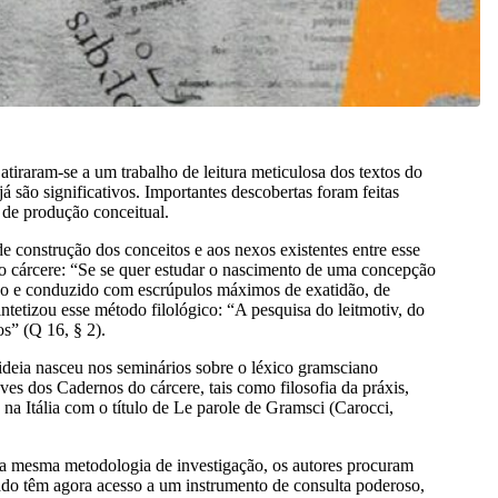
tiraram-se a um trabalho de leitura meticulosa dos textos do
já são significativos. Importantes descobertas foram feitas
 de produção conceitual.
e construção dos conceitos e aos nexos existentes entre esse
do cárcere: “Se se quer estudar o nascimento de uma concepção
oso e conduzido com escrúpulos máximos de exatidão, de
intetizou esse método filológico: “A pesquisa do leitmotiv, do
s” (Q 16, § 2).
ideia nasceu nos seminários sobre o léxico gramsciano
ves dos Cadernos do cárcere, tais como filosofia da práxis,
na Itália com o título de Le parole de Gramsci (Carocci,
uma mesma metodologia de investigação, os autores procuram
ado têm agora acesso a um instrumento de consulta poderoso,