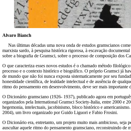
Alvaro Bianch
Nas últimas décadas uma nova onda de estudos gramscianos começou 
marxista sardo, à pesquisa histórica rigorosa, à escavação documental i
sobre a biografia de Gramsci, sobre o processo de composição dos Cad
O que caracteriza esses novos estudos é o chamado método filológico:
processo e o contexto histórico e biográfico. O próprio Gramsci já 
de mundo que não foi nunca exposta sistematicamente por seu fundad
honestidade científica, de lealdade intelectual e de ausência de qualq
ritmo do pensamento em desenvolvimento, deve ser mais importante do 
O Dicionário gramsciano (1926- 1937), publicado agora em português 
organizados pela International Gramsci Society-Italia, entre 2000 e 20
hegemonia, intelectuais, jacobinismo, bloco histórico e americanismo.
2004), um livro organizado por Guido Liguori e Fabio Frosini.
O Dicionário era, entretanto, um projeto muito mais ambicioso, seja
auscultar aquele ritmo do pensamento gramsciano, reconstruindo de m