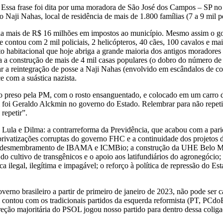
ssa frase foi dita por uma moradora de São José dos Campos – SP no 
Naji Nahas, local de residência de mais de 1.800 famílias (7 a 9 mil 
via mais de R$ 16 milhões em impostos ao município. Mesmo assim o g
 contou com 2 mil policiais, 2 helicópteros, 40 cães, 100 cavalos e m
o habitacional que hoje abriga a grande maioria dos antigos moradores 
ra a construção de mais de 4 mil casas populares (o dobro do número de
 a reintegração de posse a Naji Nahas (envolvido em escândalos de cor
e com a suástica nazista.
preso pela PM, com o rosto ensanguentado, e colocado em um carro d
m foi Geraldo Alckmin no governo do Estado. Relembrar para não repetir
repetir”.
de Lula e Dilma: a contrarreforma da Previdência, que acabou com a par
 privatizações corruptas do governo FHC e a continuidade dos projetos 
 o desmembramento de IBAMA e ICMBio; a construção da UHE Belo Monte
 do cultivo de transgênicos e o apoio aos latifundiários do agronegóc
a ilegal, ilegítima e impagável; o reforço à política de repressão do E
governo brasileiro a partir de primeiro de janeiro de 2023, não pode se
l contou com os tradicionais partidos da esquerda reformista (PT, PCdoB
reção majoritária do PSOL jogou nosso partido para dentro dessa coliga