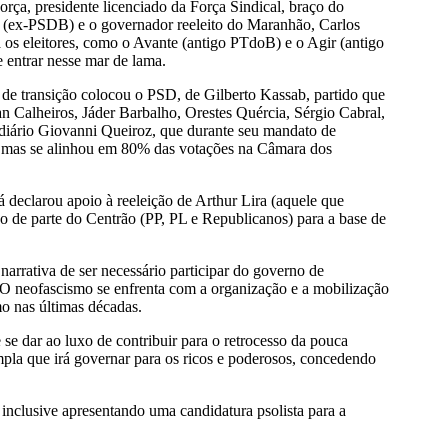
orça, presidente licenciado da Força Sindical, braço do
n (ex-PSDB) e o governador reeleito do Maranhão, Carlos
s eleitores, como o Avante (antigo PTdoB) e o Agir (antigo
entrar nesse mar de lama.
e de transição colocou o PSD, de Gilberto Kassab, partido que
 Calheiros, Jáder Barbalho, Orestes Quércia, Sérgio Cabral,
diário Giovanni Queiroz, que durante seu mandato de
8, mas se alinhou em 80% das votações na Câmara dos
 declarou apoio à reeleição de Arthur Lira (aquele que
 de parte do Centrão (PP, PL e Republicanos) para a base de
rrativa de ser necessário participar do governo de
. O neofascismo se enfrenta com a organização e a mobilização
o nas últimas décadas.
se dar ao luxo de contribuir para o retrocesso da pouca
ampla que irá governar para os ricos e poderosos, concedendo
nclusive apresentando uma candidatura psolista para a