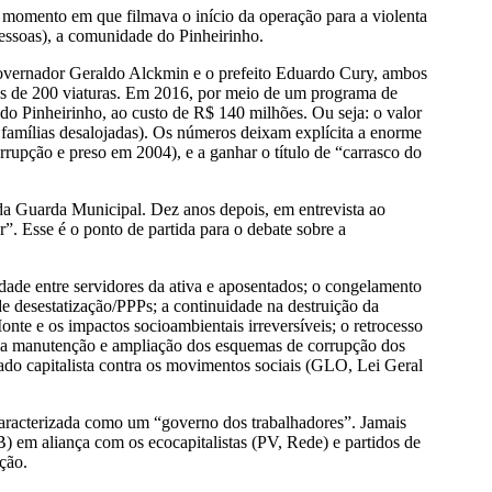
momento em que filmava o início da operação para a violenta
pessoas), a comunidade do Pinheirinho.
overnador Geraldo Alckmin e o prefeito Eduardo Cury, ambos
ais de 200 viaturas. Em 2016, por meio de um programa de
do Pinheirinho, ao custo de R$ 140 milhões. Ou seja: o valor
 famílias desalojadas). Os números deixam explícita a enorme
rupção e preso em 2004), e a ganhar o título de “carrasco do
a Guarda Municipal. Dez anos depois, em entrevista ao
”. Esse é o ponto de partida para o debate sobre a
idade entre servidores da ativa e aposentados; o congelamento
de desestatização/PPPs; a continuidade na destruição da
 e os impactos socioambientais irreversíveis; o retrocesso
io; a manutenção e ampliação dos esquemas de corrupção dos
stado capitalista contra os movimentos sociais (GLO, Lei Geral
r caracterizada como um “governo dos trabalhadores”. Jamais
) em aliança com os ecocapitalistas (PV, Rede) e partidos de
ção.