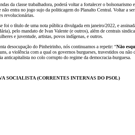
as da classe trabalhadora, poderá voltar a fortalecer o bolsonarismo e
e não entra no jogo sujo da politicagem do Planalto Central. Voltar a se
s revolucionárias.
foi o título de uma nota pública divulgada em janeiro/2022, e assina
ria), pelo mandato de Ivan Valente (e outros), além de centrais sindicai
heres e juventude, artistas, povos indígenas, e outros.
ta desocupação do Pinheirinho, nós continuamos a repetir: “
Não esqu
ns, a violência com a qual os governos burgueses, travestidos ou não d
ia anticapitalista no colo corrupto do regime da democracia-burguesa.
VA SOCIALISTA (CORRENTES INTERNAS DO PSOL)