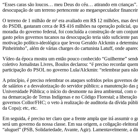
“Esses caras são loucos… meu Deus do céu… atirando em crianças”. E
desocupação de um terreno pertencente ao megaespeculador financeiro 
O terreno de 1 milhão de m² era avaliado em R$ 12 milhões, mas de
do PSDB, gastaram cerca de R$ 416 milhões na operação policial, que
moradia do governo federal, foi concluída a construção de um conjunt
gasto pelos governos tucanos na desocupação teria sido suficiente pa
motivação político-ideológica que levou Geraldo Alckmin a determinar
Pinheirinho”, além de várias charges do cartunista Latuff, onde aparec
Vídeo da época mostra um então pouco conhecido “Guilherme” sendo 
coletivo Jornalistas Livres, Boulos declarou: “é preciso recordar que
participação do PSOL no governo Lula/Alckmin: “relembrar para não 
A princípio, é preciso relembrar os ataques sofridos pelos governos 
de salários e a desvalorização do servidor público; a manutenção das
Universidade Pública; o início do desmonte na área ambiental, com
na demarcação de Terras Indígenas e no Código Florestal; a liberação
governos Collor/FHC; o veto à realização de auditoria da dívida públic
da Copa); etc, etc.
Em seguida, é preciso ter claro que a frente ampla que irá assumir o 
será um governo da nossa classe. Em sua origem, a coligação eleitora
“aluguel” (PSB, Solidariedade, Avante, Agir). Lamentavelmente, a di