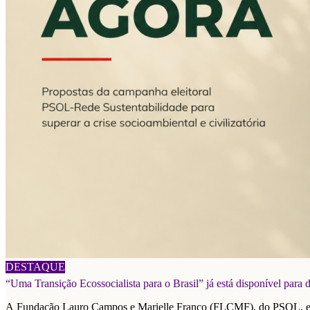
06/08/2026
DESTAQUE
“Uma Transição Ecossocialista para o Brasil” já está disponível para
A Fundação Lauro Campos e Marielle Franco (FLCMF), do PSOL, e a F