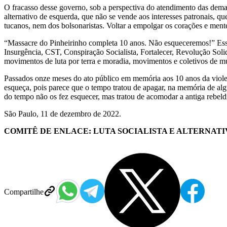
O fracasso desse governo, sob a perspectiva do atendimento das demand
alternativo de esquerda, que não se vende aos interesses patronais, qu
tucanos, nem dos bolsonaristas. Voltar a empolgar os corações e mente
“Massacre do Pinheirinho completa 10 anos. Não esqueceremos!” Esse 
Insurgência, CST, Conspiração Socialista, Fortalecer, Revolução Solidá
movimentos de luta por terra e moradia, movimentos e coletivos de mul
Passados onze meses do ato público em memória aos 10 anos da violen
esqueça, pois parece que o tempo tratou de apagar, na memória de algu
do tempo não os fez esquecer, mas tratou de acomodar a antiga rebeld
São Paulo, 11 de dezembro de 2022.
COMITÊ DE ENLACE: LUTA SOCIALISTA E ALTERNATI
Compartilhe