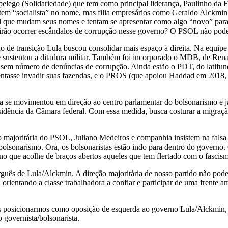
pelego (Solidariedade) que tem como principal liderança, Paulinho da F
tem “socialista” no nome, mas filia empresários como Geraldo Alckmi
que mudam seus nomes e tentam se apresentar como algo “novo” para o
ão ocorrer escândalos de corrupção nesse governo? O PSOL não pode 
no de transição Lula buscou consolidar mais espaço à direita. Na equip
ustentou a ditadura militar. Também foi incorporado o MDB, de Renan
 sem número de denúncias de corrupção. Ainda estão o PDT, do latifun
e tentasse invadir suas fazendas, e o PROS (que apoiou Haddad em 201
a se movimentou em direção ao centro parlamentar do bolsonarismo e já
dência da Câmara federal. Com essa medida, busca costurar a migração
majoritária do PSOL, Juliano Medeiros e companhia insistem na falsa na
bolsonarismo. Ora, os bolsonaristas estão indo para dentro do governo
no que acolhe de braços abertos aqueles que tem flertado com o fascism
guês de Lula/Alckmin. A direção majoritária de nosso partido não pode 
, orientando a classe trabalhadora a confiar e participar de uma frente 
s posicionarmos como oposição de esquerda ao governo Lula/Alckmin, i
 governista/bolsonarista.