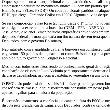
O que esperar de uma aliança eleitoral com o partido do sindicalismo 
empresariado paulista no movimento sindical? E com um partido que 
Brandão (ex-PFL/ex-PSDB)? Ou com tradicionais partidos de aluguel 
PRN, que elegeu Fernando Collor em 1989)? Alguma dúvida de que ir
Se essa composição já não fosse tão ruim, desde o 1º turno, no gover
tem origem na extrema-direita brasileira (DEM – PFL – ARENA) que s
José Sarney e Michel Temer, políticos/empresários envolvidos em um
deputado federal afirmou que daria um tiro na cara de sem-terra qu
Deputados, com o governo Bolsonaro).
Não satisfeito com a amplitude da frente burguesa em construção, Lul
engavetou 150 pedidos de impeachment contra Bolsonaro) para a presi
apoio do futuro governo no Congresso Nacional.
Mesmo com todos esses fatos sendo do conhecimento geral da direção 
conciliação de classes de Lula/Alckmin para supostamente derrotar o 
da classe trabalhadora, não com a capitulação vergonhosa a um gover
O PSOL não pode desistir de sua história e fazer parte do governo bur
consciência de classe que foi historicamente construída em nosso país
apenas migalhas para a maioria da população.
É necessário mantermos a coerência e o caráter de luta do PSOL e no
disputa pela presidência da Câmara dos Deputados, contra o candidato