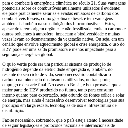
para o combate à emergência climática no século 21. Suas vantagens
potenciais sobre os combustíveis atualmente utilizados é evidente:
ele pode praticamente zerar as elevadas emissões de carbono dos
combustíveis fósseis, como gasolina e diesel, e tem vantagens
ambientais também na substituição dos biocombustíveis. Estes,
apesar de terem origem orgânica e não fossilizada, emitem carbono e
outros poluentes à atmosfera, impactam a biodiversidade e muitas
vezes levam ao desmatamento da vegetação nativa. Ou seja, em um
cenário que envolve aquecimento global e crise energética, o uso do
H2V pode ser uma saída promissora e menos impactante para a
segurança energética global.
O quão verde pode ser um particular sistema de produção de
hidrogênio depende da eletricidade empregada e, também, do
restante do seu ciclo de vida, sendo necessário contabilizar o
carbono na mineração dos insumos utilizados, no transporte,
emprego e descarte final. No caso do Brasil, é bem provável que a
maior parte do H2V produzido no futuro, tanto para consumo
interno quanto para exportação, seja oriundo de fontes eólica e solar
de energia, mas ainda é necessário desenvolver tecnologias para sua
produção em larga escala, tecnologias de uso e infraestrutura de
distribuição.
Faz-se necessário, sobretudo, que o país esteja atento à necessidade
de seguir legislações e protocolos nacionais e internacionais de