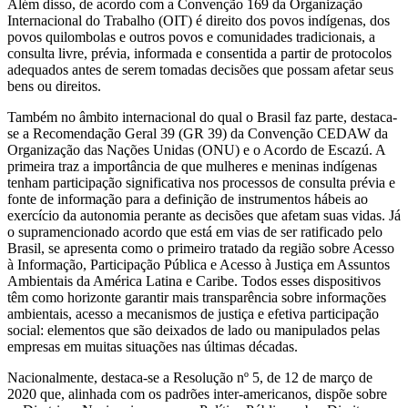
Além disso, de acordo com a Convenção 169 da Organização
Internacional do Trabalho (OIT) é direito dos povos indígenas, dos
povos quilombolas e outros povos e comunidades tradicionais, a
consulta livre, prévia, informada e consentida a partir de protocolos
adequados antes de serem tomadas decisões que possam afetar seus
bens ou direitos.
Também no âmbito internacional do qual o Brasil faz parte, destaca-
se a Recomendação Geral 39 (GR 39) da Convenção CEDAW da
Organização das Nações Unidas (ONU) e o Acordo de Escazú. A
primeira traz a importância de que mulheres e meninas indígenas
tenham participação significativa nos processos de consulta prévia e
fonte de informação para a definição de instrumentos hábeis ao
exercício da autonomia perante as decisões que afetam suas vidas. Já
o supramencionado acordo que está em vias de ser ratificado pelo
Brasil, se apresenta como o primeiro tratado da região sobre Acesso
à Informação, Participação Pública e Acesso à Justiça em Assuntos
Ambientais da América Latina e Caribe. Todos esses dispositivos
têm como horizonte garantir mais transparência sobre informações
ambientais, acesso a mecanismos de justiça e efetiva participação
social: elementos que são deixados de lado ou manipulados pelas
empresas em muitas situações nas últimas décadas.
Nacionalmente, destaca-se a Resolução nº 5, de 12 de março de
2020 que, alinhada com os padrões inter-americanos, dispõe sobre