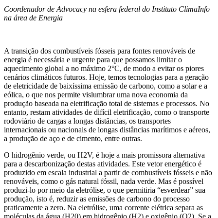
Coordenador de Advocacy na esfera federal do Instituto ClimaInfo
na área de Energia
A transição dos combustíveis fósseis para fontes renováveis de
energia é necessária e urgente para que possamos limitar o
aquecimento global a no máximo 2°C, de modo a evitar os piores
cenários climáticos futuros. Hoje, temos tecnologias para a geração
de eletricidade de baixíssima emissão de carbono, como a solar e a
eólica, o que nos permite vislumbrar uma nova economia da
produção baseada na eletrificação total de sistemas e processos. No
entanto, restam atividades de difícil eletrificação, como o transporte
rodoviário de cargas a longas distâncias, os transportes
internacionais ou nacionais de longas distâncias marítimos e aéreos,
a produção de aço e de cimento, entre outras.
O hidrogênio verde, ou H2V, é hoje a mais promissora alternativa
para a descarbonização destas atividades. Este vetor energético é
produzido em escala industrial a partir de combustíveis fósseis e não
renováveis, como o gás natural fóssil, nada verde. Mas é possível
produzi-lo por meio da eletrólise, o que permitiria “esverdear” sua
produção, isto é, reduzir as emissões de carbono do processo
praticamente a zero. Na eletrólise, uma corrente elétrica separa as
moléculas da água (H20) em hidrogênio (H2) e oxigênio (O2). Se a