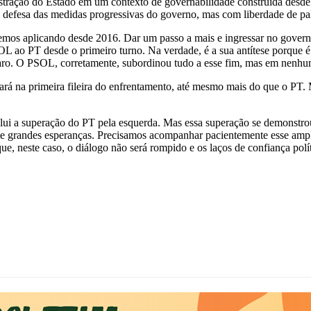
stração do Estado em um contexto de governabilidade construída desde 
 defesa das medidas progressivas do governo, mas com liberdade de pala
iemos aplicando desde 2016. Dar um passo a mais e ingressar no governo
OL ao PT desde o primeiro turno. Na verdade, é a sua antítese porque é 
lsonaro. O PSOL, corretamente, subordinou tudo a esse fim, mas em nenh
rá na primeira fileira do enfrentamento, até mesmo mais do que o PT. 
lui a superação do PT pela esquerda. Mas essa superação se demonstro
le grandes esperanças. Precisamos acompanhar pacientemente esse amp
que, neste caso, o diálogo não será rompido e os laços de confiança pol