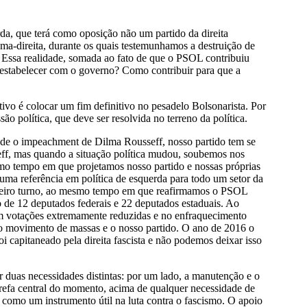
rda, que terá como oposição não um partido da direita
ma-direita, durante os quais testemunhamos a destruição de
as. Essa realidade, somada ao fato de que o PSOL contribuiu
o estabelecer com o governo? Como contribuir para que a
ivo é colocar um fim definitivo no pesadelo Bolsonarista. Por
o política, que deve ser resolvida no terreno da política.
de o impeachment de Dilma Rousseff, nosso partido tem se
eff, mas quando a situação política mudou, soubemos nos
esmo tempo em que projetamos nosso partido e nossas próprias
m uma referência em política de esquerda para todo um setor da
rimeiro turno, ao mesmo tempo em que reafirmamos o PSOL
o de 12 deputados federais e 22 deputados estaduais. Ao
 votações extremamente reduzidas e no enfraquecimento
 o movimento de massas e o nosso partido. O ano de 2016 o
capitaneado pela direita fascista e não podemos deixar isso
duas necessidades distintas: por um lado, a manutenção e o
refa central do momento, acima de qualquer necessidade de
, como um instrumento útil na luta contra o fascismo. O apoio