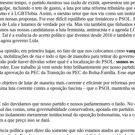
o mesmo tempo, o partido mostrou sua razão de existir, apresentou um 
pe, incluindo o teto de gastos, a luta por uma reforma tributária que c
mo e à LGBTfobia. Assim, o mesmo setor que nos viu como um instrume
om nossas propostas. Foi esse difícil equilíbrio que fortaleceu o PSOL
a de Lula e lutamos de verdade por ela. Mas viu também que tínhamos u
mos nas nossas candidaturas a luta feminista, antirracista e a agenda
s. Tal é a essência do acerto político que tivemos desde 2016 e tamb
o agora governo Lula.
ssa opinião, em primeiro lugar, no fato de que nos colocamos como
vang
s, mobilizações de rua e todo o tipo de manobra para retirar do govern
 não pode haver dúvidas sobre qual é a localização do PSOL:
somos os 
 ceder. Esse trabalho já vem sendo feito brilhantemente por nosso parti
pela aprovação da PEC da Transição ou PEC do Bolsa-Família. Esse aspec
jetivo de lutar de maneira mais coerente e eficiente por reformas p
ma luta coerente contra a oposição fascista – que o PSOL mantenha sua
 não duvidamos que nosso partido e nossos parlamentares o farão. No e
inal das contas, uma governabilidade conservadora, apoiada em partido
s no isolamento meramente institucional da oposição bolsonarista, via 
m a que preço isso se dará.
cia política quer dizer tão somente que não estamos atados ao governo