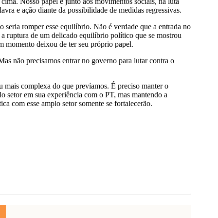
cima. Nosso papel é junto aos movimentos sociais, na luta
vra e ação diante da possibilidade de medidas regressivas.
 seria romper esse equilíbrio. Não é verdade que a entrada no
a ruptura de um delicado equilíbrio político que se mostrou
um momento deixou de ter seu próprio papel.
Mas não precisamos entrar no governo para lutar contra o
u mais complexa do que prevíamos. É preciso manter o
lo setor em sua experiência com o PT, mas mantendo a
ítica com esse amplo setor somente se fortalecerão.