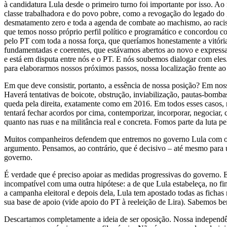
à candidatura Lula desde o primeiro turno foi importante por isso. A
classe trabalhadora e do povo pobre, como a revogação do legado do gol
desmatamento zero e toda a agenda de combate ao machismo, ao racis
que temos nosso próprio perfil político e programático e concordou c
pelo PT com toda a nossa força, que queríamos honestamente a vitóri
fundamentadas e coerentes, que estávamos abertos ao novo e expressa
e está em disputa entre nós e o PT. E nós soubemos dialogar com ele
para elaborarmos nossos próximos passos, nossa localização frente a
Em que deve consistir, portanto, a essência de nossa posição? Em no
Haverá tentativas de boicote, obstrução, inviabilização, pautas-bomba
queda pela direita, exatamente como em 2016. Em todos esses casos,
tentará fechar acordos por cima, contemporizar, incorporar, negociar,
quanto nas ruas e na militância real e concreta. Fomos parte da luta 
Muitos companheiros defendem que entremos no governo Lula com o ob
argumento. Pensamos, ao contrário, que é decisivo – até mesmo para u
governo.
É verdade que é preciso apoiar as medidas progressivas do governo. E
incompatível com uma outra hipótese: a de que Lula estabeleça, no f
a campanha eleitoral e depois dela, Lula tem apostado todas as ficha
sua base de apoio (vide apoio do PT à reeleição de Lira). Sabemos be
Descartamos completamente a ideia de ser oposição. Nossa independên