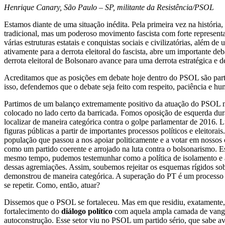
Henrique Canary, São Paulo – SP, militante da Resistência/PSOL
Estamos diante de uma situação inédita. Pela primeira vez na história
tradicional, mas um poderoso movimento fascista com forte representa
várias estruturas estatais e conquistas sociais e civilizatórias, além
ativamente para a derrota eleitoral do fascista, abre um importante
derrota eleitoral de Bolsonaro avance para uma derrota estratégica e d
Acreditamos que as posições em debate hoje dentro do PSOL são parte 
isso, defendemos que o debate seja feito com respeito, paciência e hum
Partimos de um balanço extremamente positivo da atuação do PSOL n
colocado no lado certo da barricada. Fomos oposição de esquerda du
localizar de maneira categórica contra o golpe parlamentar de 2016. 
figuras públicas a partir de importantes processos políticos e eleitor
população que passou a nos apoiar politicamente e a votar em nosso
como um partido coerente e arrojado na luta contra o bolsonarismo. E
mesmo tempo, pudemos testemunhar como a política de isolamento e
dessas agremiações. Assim, soubemos rejeitar os esquemas rígidos s
demonstrou de maneira categórica. A superação do PT é um processo m
se repetir. Como, então, atuar?
Dissemos que o PSOL se fortaleceu. Mas em que residiu, exatamente, 
fortalecimento do
diálogo político
com aquela ampla camada de vangua
autoconstrução. Esse setor viu no PSOL um partido sério, que sabe ava