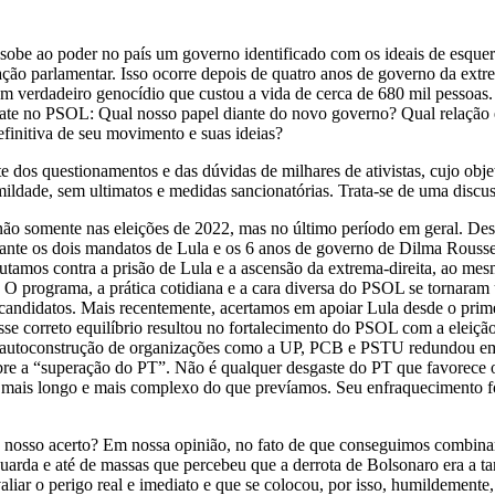
, sobe ao poder no país um governo identificado com os ideais de esque
ção parlamentar. Isso ocorre depois de quatro anos de governo da extre
 de um verdadeiro genocídio que custou a vida de cerca de 680 mil pesso
 debate no PSOL: Qual nosso papel diante do novo governo? Qual relaçã
efinitiva de seu movimento e suas ideias?
dos questionamentos e das dúvidas de milhares de ativistas, cujo objet
ildade, sem ultimatos e medidas sancionatórias. Trata-se de uma discussã
ão somente nas eleições de 2022, mas no último período em geral. Des
rante os dois mandatos de Lula e os 6 anos de governo de Dilma Rouss
Lutamos contra a prisão de Lula e a ascensão da extrema-direita, ao m
ais. O programa, a prática cotidiana e a cara diversa do PSOL se tornara
s candidatos. Mais recentemente, acertamos em apoiar Lula desde o p
sse correto equilíbrio resultou no fortalecimento do PSOL com a eleiçã
 autoconstrução de organizações como a UP, PCB e PSTU redundou em
obre a “superação do PT”. Não é qualquer desgaste do PT que favorece
ais longo e mais complexo do que prevíamos. Seu enfraquecimento foi 
nosso acerto? Em nossa opinião, no fato de que conseguimos combinar 
rda e até de massas que percebeu que a derrota de Bolsonaro era a ta
liar o perigo real e imediato e que se colocou, por isso, humildemente