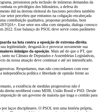
programa, pressionou pela inclusão de inúmeras demandas da
ombata os privilégios dos bilionários, a defesa do
nto útil na derrota eleitoral do fascismo percebeu também
. Esse setor percebeu que entramos na coligação encabeçada
ma contribuição qualitativa, propostas profundas, bem
 LGBTQIA+. Esse setor nos olha com simpatia, dialoga conosco
ém em 2022. Esse balanço do PSOL deve servir como parâmetro
uarda na luta contra a oposição de extrema-direita
.
o sua legitimidade, desgastá-lo e provocar novamente sua
maiores inimigos da oposição
. Mais até do que o PT, que
do, tanto na Câmara de Deputados e Assembleias Legislativas,
to da nossa atuação deve continuar e até ser intensificado.
rogressivas. Respeitamos, mas não concordamos com esse
 independência política e liberdade de opinião frente ao
ntanto, a existência de medidas progressivas não é
s da direita neoliberal como MDB, União Brasil e PSD. Desde
a composição de um governo de maioria que traga o centrão para
 por laços disciplinares. O PSOL tem uma história própria,