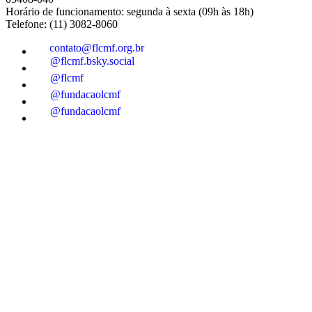
Horário de funcionamento: segunda à sexta (09h às 18h)
Telefone: (11) 3082-8060
contato@flcmf.org.br
@flcmf.bsky.social
@flcmf
@fundacaolcmf
@fundacaolcmf