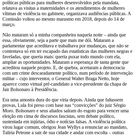
políticas públicas para mulheres desenvolvidos pela mandata,
relatava as visitas a maternidades e os atendimentos de mulheres
vítimas de violência no gabinete, organizava audiências públicas. A
Comissão voltou ao mesmo marasmo em 2018, depois do 14 de
março.
Não mataram só a minha companheira naquela noite – ainda que
essa, obviamente, seja a parte que mais me dói. Mataram a
parlamentar que acreditava e trabalhava por mudanças, que não se
contentava só em ter escapado das estatísticas das mulheres negras e
faveladas, que queria mais: queria puxar todo mundo com ela,
ampliar as oportunidades. Mataram a esperança de tanta gente que
acreditou naquele projeto. E, de quebra, acertaram a democracia
com um crime descaradamente político, num período de intervenção
militar – cujo interventor, o General Walter Braga Netto, hoje
aparece como virtual pré-candidato a vice-presidente da chapa de
Jair Bolsonaro à Presidência.
Era uma amostra dura do que viria depois. Ainda que faltassem
provas, Lula foi preso com base nas “convicções” do juiz Sérgio
Moro. Bolsonaro e seus aliados saíram do esgoto para vencer uma
eleição em cima de discursos fascistas, sem debate político,
sustentada em injúrias, ódio e notícias falsas. A violência política
virou lugar comum, obrigou Jean Wyllys a renunciar ao mandato,
Taliria Petrone a sair de sua cidade e andar com escolta – outras