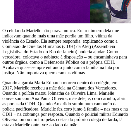
O celular da Marielle não parava nunca. Era o número dela que
indicavam quando mais uma mãe perdia um filho, vítima da
violência do Estado. Ela sempre respondia, explicando como a
Comissão de Direitos Humanos (CDH) da Alerj (Assembleia
Legislativa do Estado do Rio de Janeiro) poderia ajudar. Como
vereadora, colocava o gabinete à disposição – ou encaminhava para
outros órgãos, como a Defensoria Pública ou a própria CDH.
Acabava quase sempre entrando junto com a família na luta por
justiça. Não importava quem eram as vítimas.
Quando a garota Maria Eduarda morreu dentro do colégio, em
2017, Marielle recebeu a mãe dela na Câmara dos Vereadores.
Quando a polícia matou Johnatha de Oliveira Lima, Marielle
conversou com Ana Paula Oliveira, mãe dele, e, com carinho, abriu
as portas da CDH.
Quando Amarildo sumiu num camburão da
polícia pacificadora, Marielle fez coro junto à família – nas ruas e na
CDH – na cobrança por resposta. Quando o policial militar Eduardo
Oliveira tomou um tiro pelas costas do próprio colega de farda, lá
estava Marielle outra vez ao lado da mãe.