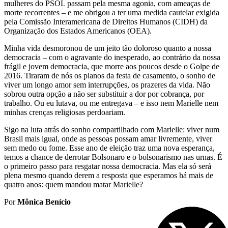
mulheres do PSOL passam pela mesma agonia, com ameaças de
morte recorrentes – e me obrigou a ter uma medida cautelar exigida
pela Comissão Interamericana de Direitos Humanos (CIDH) da
Organização dos Estados Americanos (OEA).
Minha vida desmoronou de um jeito tão doloroso quanto a nossa
democracia – com o agravante do inesperado, ao contrário da nossa
frágil e jovem democracia, que morre aos poucos desde o Golpe de
2016. Tiraram de nós os planos da festa de casamento, o sonho de
viver um longo amor sem interrupções, os prazeres da vida. Não
sobrou outra opção a não ser substituir a dor por cobrança, por
trabalho. Ou eu lutava, ou me entregava – e isso nem Marielle nem
minhas crenças religiosas perdoariam.
Sigo na luta atrás do sonho compartilhado com Marielle: viver num
Brasil mais igual, onde as pessoas possam amar livremente, viver
sem medo ou fome. Esse ano de eleição traz uma nova esperança,
temos a chance de derrotar Bolsonaro e o bolsonarismo nas urnas. É
o primeiro passo para resgatar nossa democracia. Mas ela só será
plena mesmo quando derem a resposta que esperamos há mais de
quatro anos: quem mandou matar Marielle?
Por
Mônica Benício