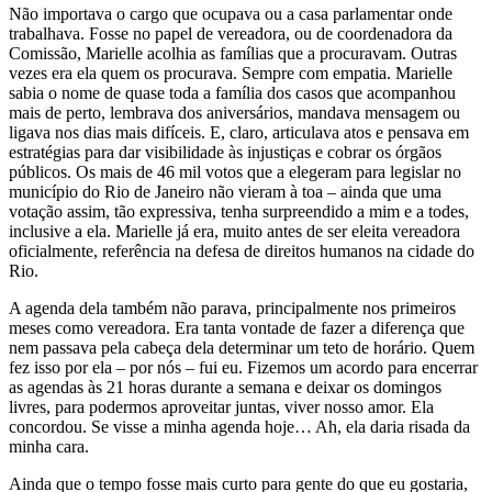
Não importava o cargo que ocupava ou a casa parlamentar onde
trabalhava. Fosse no papel de vereadora, ou de coordenadora da
Comissão, Marielle acolhia as famílias que a procuravam. Outras
vezes era ela quem os procurava. Sempre com empatia. Marielle
sabia o nome de quase toda a família dos casos que acompanhou
mais de perto, lembrava dos aniversários, mandava mensagem ou
ligava nos dias mais difíceis. E, claro, articulava atos e pensava em
estratégias para dar visibilidade às injustiças e cobrar os órgãos
públicos. Os mais de 46 mil votos que a elegeram para legislar no
município do Rio de Janeiro não vieram à toa – ainda que uma
votação assim, tão expressiva, tenha surpreendido a mim e a todes,
inclusive a ela. Marielle já era, muito antes de ser eleita vereadora
oficialmente, referência na defesa de direitos humanos na cidade do
Rio.
A agenda dela também não parava, principalmente nos primeiros
meses como vereadora. Era tanta vontade de fazer a diferença que
nem passava pela cabeça dela determinar um teto de horário. Quem
fez isso por ela – por nós – fui eu. Fizemos um acordo para encerrar
as agendas às 21 horas durante a semana e deixar os domingos
livres, para podermos aproveitar juntas, viver nosso amor. Ela
concordou. Se visse a minha agenda hoje… Ah, ela daria risada da
minha cara.
Ainda que o tempo fosse mais curto para gente do que eu gostaria,