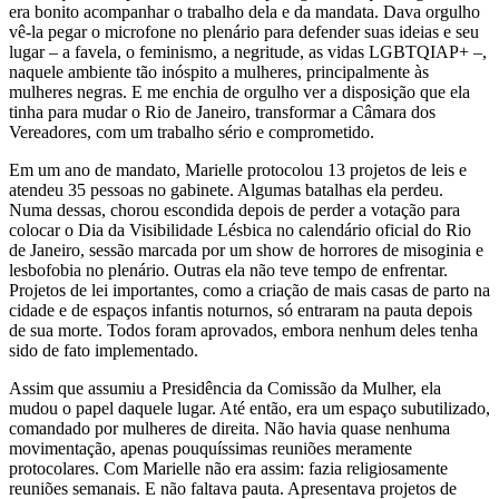
era bonito acompanhar o trabalho dela e da mandata. Dava orgulho
vê-la pegar o microfone no plenário para defender suas ideias e seu
lugar – a favela, o feminismo, a negritude, as vidas LGBTQIAP+ –,
naquele ambiente tão inóspito a mulheres, principalmente às
mulheres negras. E me enchia de orgulho ver a disposição que ela
tinha para mudar o Rio de Janeiro, transformar a Câmara dos
Vereadores, com um trabalho sério e comprometido.
Em um ano de mandato, Marielle protocolou 13 projetos de leis e
atendeu 35 pessoas no gabinete. Algumas batalhas ela perdeu.
Numa dessas, chorou escondida depois de perder a votação para
colocar o Dia da Visibilidade Lésbica no calendário oficial do Rio
de Janeiro, sessão marcada por um show de horrores de misoginia e
lesbofobia no plenário. Outras ela não teve tempo de enfrentar.
Projetos de lei importantes, como a criação de mais casas de parto na
cidade e de espaços infantis noturnos, só entraram na pauta depois
de sua morte. Todos foram aprovados, embora nenhum deles tenha
sido de fato implementado.
Assim que assumiu a Presidência da Comissão da Mulher, ela
mudou o papel daquele lugar. Até então, era um espaço subutilizado,
comandado por mulheres de direita. Não havia quase nenhuma
movimentação, apenas pouquíssimas reuniões meramente
protocolares. Com Marielle não era assim: fazia religiosamente
reuniões semanais. E não faltava pauta. Apresentava projetos de