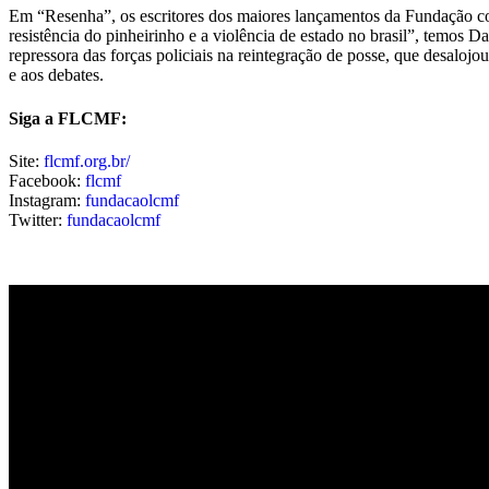
Em “Resenha”, os escritores dos maiores lançamentos da Fundação co
resistência do pinheirinho e a violência de estado no brasil”, temo
repressora das forças policiais na reintegração de posse, que desalo
e aos debates.
Siga a FLCMF:
Site:
flcmf.org.br/
Facebook:
flcmf
Instagram:
fundacaolcmf
Twitter:
fundacaolcmf