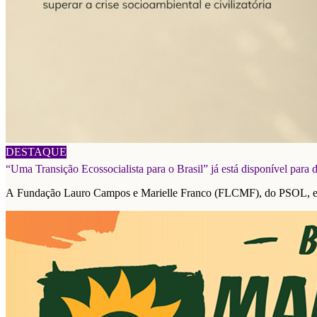
06/08/2026
DESTAQUE
“Uma Transição Ecossocialista para o Brasil” já está disponível para
A Fundação Lauro Campos e Marielle Franco (FLCMF), do PSOL, e a F