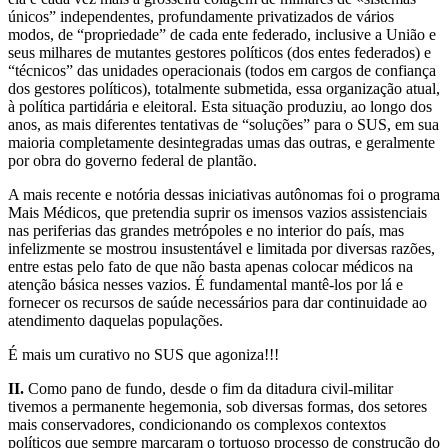
únicos” independentes, profundamente privatizados de vários
modos, de “propriedade” de cada ente federado, inclusive a União e
seus milhares de mutantes gestores políticos (dos entes federados) e
“técnicos” das unidades operacionais (todos em cargos de confiança
dos gestores políticos), totalmente submetida, essa organização atual,
à política partidária e eleitoral. Esta situação produziu, ao longo dos
anos, as mais diferentes tentativas de “soluções” para o SUS, em sua
maioria completamente desintegradas umas das outras, e geralmente
por obra do governo federal de plantão.
A mais recente e notória dessas iniciativas autônomas foi o programa
Mais Médicos, que pretendia suprir os imensos vazios assistenciais
nas periferias das grandes metrópoles e no interior do país, mas
infelizmente se mostrou insustentável e limitada por diversas razões,
entre estas pelo fato de que não basta apenas colocar médicos na
atenção básica nesses vazios. É fundamental mantê-los por lá e
fornecer os recursos de saúde necessários para dar continuidade ao
atendimento daquelas populações.
É mais um curativo no SUS que agoniza!!!
II.
Como pano de fundo, desde o fim da ditadura civil-militar
tivemos a permanente hegemonia, sob diversas formas, dos setores
mais conservadores, condicionando os complexos contextos
políticos que sempre marcaram o tortuoso processo de construção do