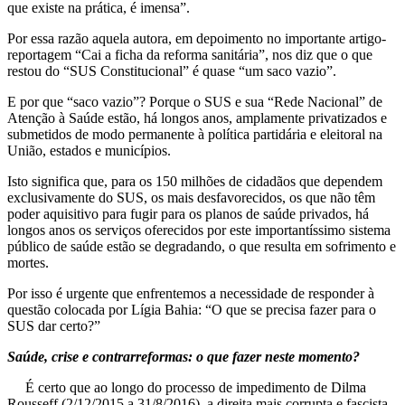
que existe na prática, é imensa”.
Por essa razão aquela autora, em depoimento no importante artigo-
reportagem “Cai a ficha da reforma sanitária”, nos diz que o que
restou do “SUS Constitucional” é quase “um saco vazio”.
E por que “saco vazio”? Porque o SUS e sua “Rede Nacional” de
Atenção à Saúde estão, há longos anos, amplamente privatizados e
submetidos de modo permanente à política partidária e eleitoral na
União, estados e municípios.
Isto significa que, para os 150 milhões de cidadãos que dependem
exclusivamente do SUS, os mais desfavorecidos, os que não têm
poder aquisitivo para fugir para os planos de saúde privados, há
longos anos os serviços oferecidos por este importantíssimo sistema
público de saúde estão se degradando, o que resulta em sofrimento e
mortes.
Por isso é urgente que enfrentemos a necessidade de responder à
questão colocada por Lígia Bahia: “O que se precisa fazer para o
SUS dar certo?”
Saúde, crise e contrarreformas: o que fazer neste momento?
É certo que ao longo do processo de impedimento de Dilma
Rousseff (2/12/2015 a 31/8/2016), a direita mais corrupta e fascista