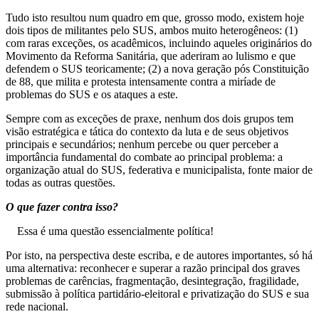
Tudo isto resultou num quadro em que, grosso modo, existem hoje
dois tipos de militantes pelo SUS, ambos muito heterogêneos: (1)
com raras exceções, os acadêmicos, incluindo aqueles originários do
Movimento da Reforma Sanitária, que aderiram ao lulismo e que
defendem o SUS teoricamente; (2) a nova geração pós Constituição
de 88, que milita e protesta intensamente contra a miríade de
problemas do SUS e os ataques a este.
Sempre com as exceções de praxe, nenhum dos dois grupos tem
visão estratégica e tática do contexto da luta e de seus objetivos
principais e secundários; nenhum percebe ou quer perceber a
importância fundamental do combate ao principal problema: a
organização atual do SUS, federativa e municipalista, fonte maior de
todas as outras questões.
O que fazer contra isso?
Essa é uma questão essencialmente política!
Por isto, na perspectiva deste escriba, e de autores importantes, só há
uma alternativa: reconhecer e superar a razão principal dos graves
problemas de carências, fragmentação, desintegração, fragilidade,
submissão à política partidário-eleitoral e privatização do SUS e sua
rede nacional.