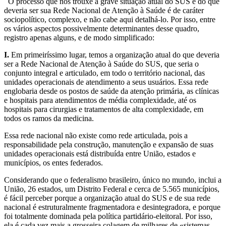
O processo que nos trouxe à grave situação atual do SUS e do que
deveria ser sua Rede Nacional de Atenção à Saúde é de caráter
sociopolítico, complexo, e não cabe aqui detalhá-lo. Por isso, entre
os vários aspectos possivelmente determinantes desse quadro,
registro apenas alguns, e de modo simplificado:
I.
Em primeiríssimo lugar, temos a organização atual do que deveria
ser a Rede Nacional de Atenção à Saúde do SUS, que seria o
conjunto integral e articulado, em todo o território nacional, das
unidades operacionais de atendimento a seus usuários. Essa rede
englobaria desde os postos de saúde da atenção primária, as clínicas
e hospitais para atendimentos de média complexidade, até os
hospitais para cirurgias e tratamentos de alta complexidade, em
todos os ramos da medicina.
Essa rede nacional não existe como rede articulada, pois a
responsabilidade pela construção, manutenção e expansão de suas
unidades operacionais está distribuída entre União, estados e
municípios, os entes federados.
Considerando que o federalismo brasileiro, único no mundo, inclui a
União, 26 estados, um Distrito Federal e cerca de 5.565 municípios,
é fácil perceber porque a organização atual do SUS e de sua rede
nacional é estruturalmente fragmentadora e desintegradora, e porque
foi totalmente dominada pela política partidário-eleitoral. Por isso,
ela é cada vez mais a grosseira colagem de milhares de «sistemas